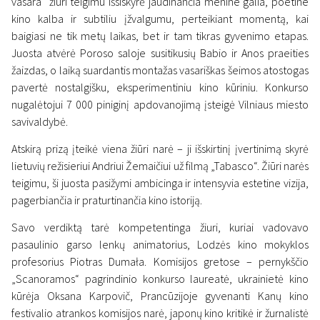
vasara“ žiūri teigimu išsiskyrė jaudinančia menine galia, poetine
kino kalba ir subtiliu įžvalgumu, perteikiant momentą, kai
baigiasi ne tik metų laikas, bet ir tam tikras gyvenimo etapas.
Juosta atvėrė Poroso saloje susitikusių Babio ir Anos praeities
News
žaizdas, o laiką suardantis montažas vasariškas šeimos atostogas
Vilniuje iškilmingai užbaigtas
pavertė nostalgišku, eksperimentiniu kino kūriniu. Konkurso
„Scanoramos“ festivalis:
nugalėtojui 7 000 piniginį apdovanojimą įsteigė Vilniaus miesto
savivaldybė.
paaiškėjo pagrindinio
Atskirą prizą įteikė viena žiūri narė – ji išskirtinį įvertinimą skyrė
konkurso laimėtojas
lietuvių režisieriui Andriui Žemaičiui už filmą „Tabasco“. Žiūri narės
18 November 2025
teigimu, ši juosta pasižymi ambicinga ir intensyvia estetine vizija,
pagerbiančia ir praturtinančia kino istoriją.
Savo verdiktą tarė kompetentinga žiuri, kuriai vadovavo
pasaulinio garso lenkų animatorius, Lodzės kino mokyklos
profesorius Piotras Dumała. Komisijos gretose – pernykščio
„Scanoramos“ pagrindinio konkurso laureatė, ukrainietė kino
kūrėja Oksana Karpovič, Prancūzijoje gyvenanti Kanų kino
festivalio atrankos komisijos narė, japonų kino kritikė ir žurnalistė