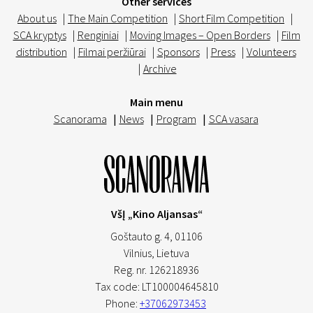
Other services
About us
|
The Main Competition
|
Short Film Competition
|
SCA kryptys
|
Renginiai
|
Moving Images – Open Borders
|
Film
distribution
|
Filmai peržiūrai
|
Sponsors
|
Press
|
Volunteers
|
Archive
Main menu
Scanorama
|
News
|
Program
|
SCA vasara
VšĮ „Kino Aljansas“
Goštauto g. 4, 01106
Vilnius,
Lietuva
Reg. nr. 126218936
Tax code: LT100004645810
Phone:
+37062973453