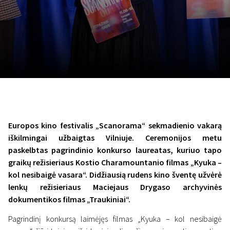
November 5 - 22
2026
Europos kino festivalis „Scanorama“ sekmadienio vakarą
iškilmingai užbaigtas Vilniuje. Ceremonijos metu
paskelbtas pagrindinio konkurso laureatas, kuriuo tapo
graikų režisieriaus Kostio Charamountanio filmas „Kyuka –
kol nesibaigė vasara“. Didžiausią rudens kino šventę užvėrė
lenkų režisieriaus Maciejaus Drygaso archyvinės
dokumentikos filmas „Traukiniai“.
Pagrindinį konkursą laimėjęs filmas „Kyuka – kol nesibaigė