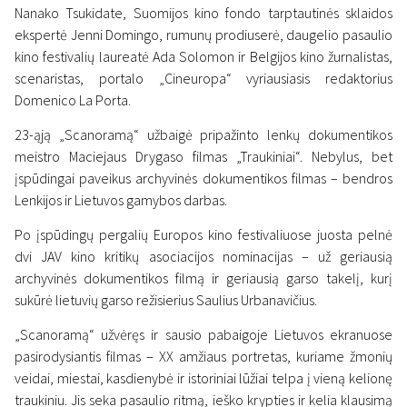
Nanako Tsukidate, Suomijos kino fondo tarptautinės sklaidos
ekspertė Jenni Domingo, rumunų prodiuserė, daugelio pasaulio
kino festivalių laureatė Ada Solomon ir Belgijos kino žurnalistas,
scenaristas, portalo „Cineuropa“ vyriausiasis redaktorius
Domenico La Porta.
23-ąją „Scanoramą“ užbaigė pripažinto lenkų dokumentikos
meistro Maciejaus Drygaso filmas „Traukiniai“. Nebylus, bet
įspūdingai paveikus archyvinės dokumentikos filmas – bendros
Lenkijos ir Lietuvos gamybos darbas.
Po įspūdingų pergalių Europos kino festivaliuose juosta pelnė
dvi JAV kino kritikų asociacijos nominacijas – už geriausią
archyvinės dokumentikos filmą ir geriausią garso takelį, kurį
sukūrė lietuvių garso režisierius Saulius Urbanavičius.
„Scanoramą“ užvėręs ir sausio pabaigoje Lietuvos ekranuose
pasirodysiantis filmas – XX amžiaus portretas, kuriame žmonių
veidai, miestai, kasdienybė ir istoriniai lūžiai telpa į vieną kelionę
traukiniu. Jis seka pasaulio ritmą, ieško krypties ir kelia klausimą