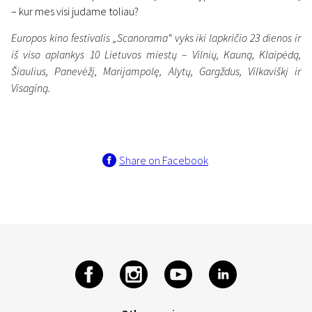
– kur mes visi judame toliau?
Europos kino festivalis „Scanorama“ vyks iki lapkričio 23 dienos ir
iš viso aplankys 10 Lietuvos miestų – Vilnių, Kauną, Klaipėdą,
Šiaulius, Panevėžį, Marijampolę, Alytų, Gargždus, Vilkaviškį ir
Visaginą.
Share on Facebook