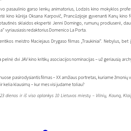
avo pasaulinio garso lenkų animatorius, Lodzės kino mokyklos profe
ė kino kūrėja Oksana Karpovič, Prancūzijoje gyvenanti Kanų kino fest
ptautinės sklaidos ekspertė Jenni Domingo, rumunų prodiuserė, daug
pa“ vyriausiasis redaktorius Domenico La Porta.
tikos meistro Maciejaus Drygaso filmas „Traukiniai“. Nebylus, bet 
baigtas „Scanoramos“ fest
pelnė dvi JAV kino kritikų asociacijos nominacijas – už geriausią arch
konkurso laimėtojas
se pasirodysiantis filmas – XX amžiaus portretas, kuriame žmonių veida
 ir kelia klausimą – kur mes visi judame toliau?
23 dienos ir iš viso aplankys 10 Lietuvos miestų – Vilnių, Kauną, Kla