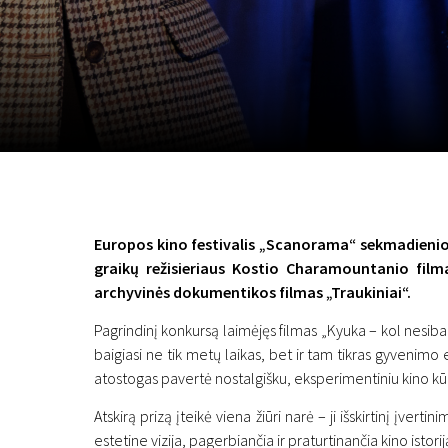
Lapkričio 5 - 22
2026
Europos kino festivalis „Scanorama“ sekmadienio 
graikų režisieriaus Kostio Charamountanio filma
archyvinės dokumentikos filmas „Traukiniai“.
Pagrindinį konkursą laimėjęs filmas „Kyuka – kol nesibai
baigiasi ne tik metų laikas, bet ir tam tikras gyvenimo
atostogas pavertė nostalgišku, eksperimentiniu kino kūr
Atskirą prizą įteikė viena žiūri narė – ji išskirtinį įvert
estetine vizija, pagerbiančia ir praturtinančia kino istorij