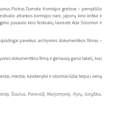
sorius Piotras Dumała. Komisijos gretose – pernykščio
ivalio atrankos komisijos narė, japonų kino kritikė ir
elio pasaulio kino festivalių laureatė Ada Solomon ir
įspūdingai paveikus archyvinės dokumentikos filmas –
ivalis:
yvinės dokumentikos filmą ir geriausią garso takelį, kurį
i, miestai, kasdienybė ir istoriniai lūžiai telpa į vieną
ipėdą, Šiaulius, Panevėžį, Marijampolę, Alytų, Gargždus,