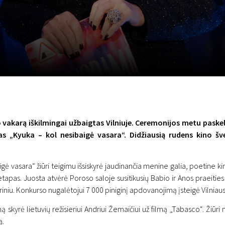
LT
Scanorama
Naujienos
Program
vakarą iškilmingai užbaigtas Vilniuje. Ceremonijos metu paske
s „Kyuka – kol nesibaigė vasara“. Didžiausią rudens kino šv
gė vasara“ žiūri teigimu išsiskyrė jaudinančia menine galia, poetine k
 etapas. Juosta atvėrė Poroso saloje susitikusių Babio ir Anos praeitie
iniu. Konkurso nugalėtojui 7 000 piniginį apdovanojimą įsteigė Vilniau
inimą skyrė lietuvių režisieriui Andriui Žemaičiui už filmą „Tabasco“. Žiū
ą.