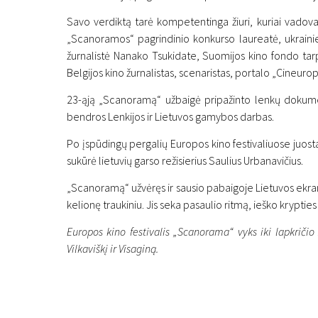
Savo verdiktą tarė kompetentinga žiuri, kuriai vadov
„Scanoramos“ pagrindinio konkurso laureatė, ukrainiet
žurnalistė Nanako Tsukidate, Suomijos kino fondo tar
Belgijos kino žurnalistas, scenaristas, portalo „Cineuro
23-ąją „Scanoramą“ užbaigė pripažinto lenkų dokumen
Naujienos
bendros Lenkijos ir Lietuvos gamybos darbas.
Vilniuje iškilmingai už
Po įspūdingų pergalių Europos kino festivaliuose juosta 
paaiškėjo pagrindinio 
sukūrė lietuvių garso režisierius Saulius Urbanavičius.
„Scanoramą“ užvėręs ir sausio pabaigoje Lietuvos ekranuo
18 lapkričio 2025
kelionę traukiniu. Jis seka pasaulio ritmą, ieško krypties
Europos kino festivalis „Scanorama“ vyks iki lapkričio 
Vilkaviškį ir Visaginą.