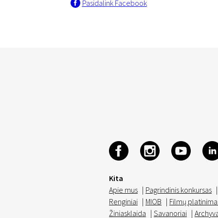
Pasidalink Facebook
Kita
Apie mus
|
Pagrindinis konkursas
|
Renginiai
|
MIOB
|
Filmų platinima
Žiniasklaida
|
Savanoriai
|
Archyv