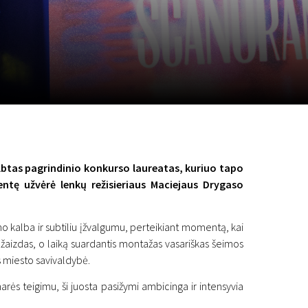
a
SCA vasara
...
lbtas pagrindinio konkurso laureatas, kuriuo tapo
entę užvėrė lenkų režisieriaus Maciejaus Drygaso
ino kalba ir subtiliu įžvalgumu, perteikiant momentą, kai
s žaizdas, o laiką suardantis montažas vasariškas šeimos
s miesto savivaldybė.
ri narės teigimu, ši juosta pasižymi ambicinga ir intensyvia