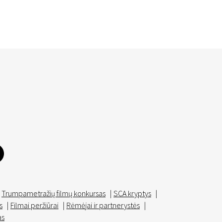
Trumpametražių filmų konkursas
|
SCA kryptys
|
s
|
Filmai peržiūrai
|
Rėmėjai ir partnerystės
|
as