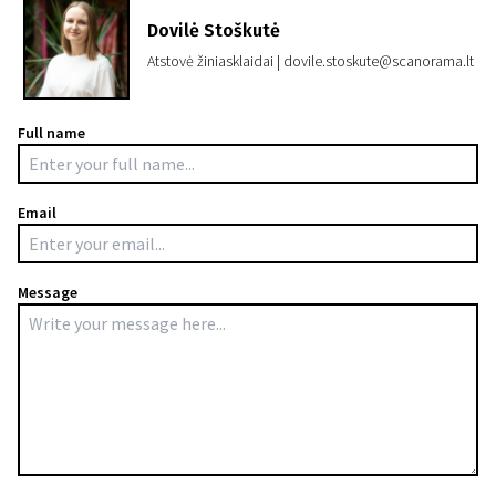
Dovilė Stoškutė
Atstovė žiniasklaidai | dovile.stoskute@scanorama.lt
Full name
Email
Message