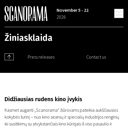
November 5 - 22
2026
Žiniasklaida
Press releases
Contact us
Didžiausias rudens kino įvykis
Kasmet auganti „Scanorama“ žiūrovams pateikia aukščiausios
kokybės turinį – nuo kino seansų ir specialių industrijos renginių
iki susitikimų su atvykstančiais kino kūrėjais iš viso pasaulio ir