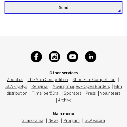
Send
Other services
About us
|
The Main Competition
|
Short Film Competition
|
SCA kryptys
|
Renginiai
|
Moving Images – Open Borders
|
Film
distribution
|
Filmai peržiūrai
|
Sponsors
|
Press
|
Volunteers
|
Archive
Main menu
Scanorama
|
News
|
Program
|
SCA vasara