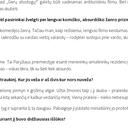
 „Gerų atostogų!“ galėtų būti vadinamas antituristiniu filmu. Bet i
as skubėti.
odėl pasirinkai žvelgti per lengvai komiško, absurdiško žanro pri
omedijos žanrą. Tačiau man, kaip režisieriui, lengvas filmo keistumas t
iu laikrodžiu su vardais vietoj valandų – rodyklei sustojus prie vardo
ą: pokalbis su „Gerų ato
me. Tai Paryžiaus priemiestyje esanti menininkų-amatininkų rezidencij
chu
s – viskas tikra, tik su šiek tiek absurdo.
raukinį. Kur jis veža ir aš išvis kur nors nuveža?
kelionę pirmyn ir grįžimą atgal. Užtai žmonės taip į jį skuba – praleidus
kui kitą sekančią ir kažkur vedančią mintį. Vieną praleisi – nieko nebesup
lyg ir supranta šį tą daugiau. Pabaigoje ji pastato miniatiūrinį jo prototi
riant jį buvo didžiausias iššūkis?