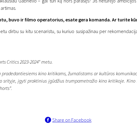
lausiau Gabrielio – gal turi ką nors parašęs? Jis neturėjo ambicijos r
 artimas.
ntu, buvo ir filmo operatorius, esate gera komanda. Ar turite kūr
etu dirbu su kitu scenaristu, su kuriuo susipažinau per rekomendacijas.
ts Critics 2023-2024“ metu.
a pradedantiesiems kino kritikams, žurnalistams ar kultūros komunikacij
šymo srityje, įgyti praktinius įgūdžius trumpametražio kino kritikoje. K
horts“.
Share on Facebook