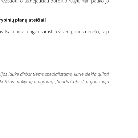
ežisuoti, o aš nejaučiau poreikio rašyti. Man patiko jo
ybinių planų ateičiai?
 Kaip nėra lengva surasti režisierių, kuris nerašo, taip
os lauke dirbantiems specialistams, kurie siekia gilinti
ino kritikos mokymų programą „Shorts Critics“ organizuoja