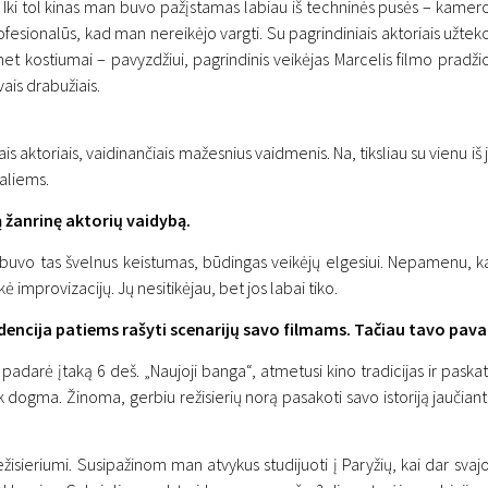
is. Iki tol kinas man buvo pažįstamas labiau iš techninės pusės – kame
fesionalūs, kad man nereikėjo vargti. Su pagrindiniais aktoriais užtek
net kostiumai – pavyzdžiui, pagrindinis veikėjas Marcelis filmo prad
vais drabužiais.
s aktoriais, vaidinančiais mažesnius vaidmenis. Na, tiksliau su vienu iš jų
raliems.
ą žanrinę aktorių vaidybą.
buvo tas švelnus keistumas, būdingas veikėjų elgesiui. Nepamenu, kad
kė improvizacijų. Jų nesitikėjau, bet jos labai tiko.
endencija patiems rašyti scenarijų savo filmams. Tačiau tavo pava
 padarė įtaką 6 deš. „Naujoji banga“, atmetusi kino tradicijas ir paska
ek dogma. Žinoma, gerbiu režisierių norą pasakoti savo istoriją jaučiant
žisieriumi. Susipažinom man atvykus studijuoti į Paryžių, kai dar svaj