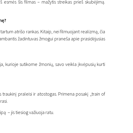
š esmės šis filmas – mažytis streikas prieš skubėjimą.
zmę?
artum atrišo rankas. Kitaip, nei filmuojant realizmą, čia
, skambantis žadintuvas žmogui praneša apie prasidėjusias
stogų!“
a, kurioje sutikome žmonių, savo veikla įkvėpusių kurti
 traukinį praleisi ir atostogas. Primena posakį „train of
rasi.
pą – jis tiesiog važiuoja ratu.