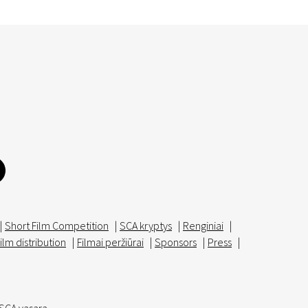
|
Short Film Competition
|
SCA kryptys
|
Renginiai
|
ilm distribution
|
Filmai peržiūrai
|
Sponsors
|
Press
|