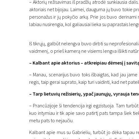
– Aktorių režisavimas iš pradžių atrodė sunkiausia dal
aktoriais net bijojau. Laimei, dauguma jų buvo tokie pro
personažus ir jų pokyčio arką. Prie jos buvo derinami 
labiau nusirengia, kol galiausiai lieka su paprastais leng
Iš tikrųjų, galbūt nelengva buvo dirbti su neprofesionaliai
vaidmenį, o prieš kamerą ne visiems lengva išlikti natū
– Kalbant apie aktorius – atkreipiau dėmesį į savit
– Manau, scenarijus buvo toks išbaigtas, kad jau jame 
regis, taip gerai suprato, kaip turi vaidinti, kad net patei
– Tarp lietuvių režisierių, ypač jaunųjų, vyrauja t
– Prancūzijoje ši tendencija irgi egzistuoja. Tam turbūt
kuo intymiau ir tik apie savo patirtį pats tampa šiek ti
metu pats to nejaučiu.
Kalbant apie mus su Gabrieliu, turbūt jo dėka tapau re