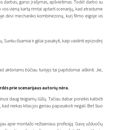
ros darbas, garso įrašymas, apšvietimas. Todėl darbo su
o vos vieną kartą rimtai aptarti scenarijų, kad atrastume
žioje dėvi mechaniko kombinezoną, kurį filmo eigoje vis
. Sunku išsamiai ir giliai pasakyti, kaip vaidinti epizodinį
 aktoriams būčiau turėjęs tai papildomai aiškinti. Jie,
rdės prie scenarijaus autorių nėra.
tinusi daug teigiamų lūžių. Tačiau dabar poreikis kalbėti
, kad niekas kitas jos geriau papasakoti negali. Bet šiuo
ojau apie montažo režisieriaus profesiją. Gavę užduočių