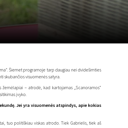
m
SCA vasara
...
ama“. Šiemet programoje tarp daugiau nei dvidešimties
nanti skubančios visuomenės satyra.
nantys žemėlapiai – atrodė, kad kartojamas „Scanoramos“
itikimas įvyko.
sekundę. Jei yra visuomenės atspindys, apie kokias
i, tuo politiškiau viskas atrodo. Tiek Gabrielis, tiek aš