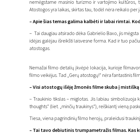
nemėgstame masinio turizmo ir vartojimo kultūros, tad
Atostogos yra laikas, skirtas tau, todėl nėra reikalo per j
– Apie šias temas galima kalbėti ir labai rimtai. K
– Tai daugiau atsirado dėka Gabrielio Baxo, jis mėgsta k
idėjas galėjau išreikšti laisvesne forma. Kad ir tuo pač
Interview
atostogas.
Streikas prieš skubėjim
Nemažai filmo detalių įkvėpė lokacija, kurioje filmavo
režisieriumi Paulu Hirs
filmo veikėjus. Tad „Gerų atostogų!“ nėra fantastinis filma
16 November 2023
– Visi atostogų išėję žmonės filme skuba į mistišką t
– Traukinio tikslas – miglotas. Jis labiau simbolizuoja 
thoughts“ (liet. „minčių traukinys“), reiškiantį vieną pas
Tiesa, viena pagrindinių filmo herojų, praleidusi traukinį 
– Tai tavo debiutinis trumpametražis filmas. Kas ku