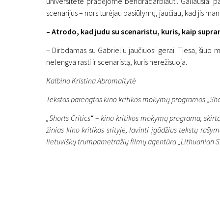
universitete pradėjome bendradarbiauti. Galiausiai pak
scenarijus – nors turėjau pasiūlymų, jaučiau, kad jis man
– Atrodo, kad judu su scenaristu, kuris, kaip supra
– Dirbdamas su Gabrieliu jaučiuosi gerai. Tiesa, šiuo m
nelengva rasti ir scenaristą, kuris nerežisuoja.
Kalbino Kristina Abromaitytė
Tekstas parengtas kino kritikos mokymų programos „Shor
„Shorts Critics“ – kino kritikos mokymų programa, skirt
žinias kino kritikos srityje, lavinti įgūdžius tekstų ra
lietuviškų trumpametražių filmų agentūra „Lithuanian S