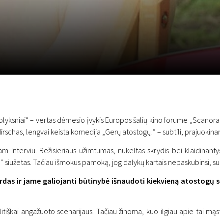
EN
Scanorama
News
Progra
yksniai“ – vertas dėmesio įvykis Europos šalių kino forume „Scanor
as Hirschas, lengvai keista komedija „Gerų atostogų!“ – subtili, prajuoki
i šiam interviu. Režisieriaus užimtumas, nukeltas skrydis bei klaidi
 siužetas. Tačiau išmokus pamoką, jog dalykų kartais nepaskubinsi, sus
rdas ir jame galiojanti būtinybė išnaudoti kiekvieną atostogų 
tiškai angažuoto scenarijaus. Tačiau žinoma, kuo ilgiau apie tai mąsta