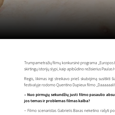
November 5 - 22
2026
Trumpametražių filmų konkursinė programa „Europos bl
skirtingų istorijų slypi, kaip apibūdino režisierius Paul
Regis, likimas irgi streikavo prieš skubėjimą susitikt
festivalyje rodomo Quentino Dupieux filmo „Daaaaaali!“
– Nuo pirmųjų sekundžių justi filmo pasaulio absu
jos temas ir problemas filmas kalba?
– Filmo scenaristas Gabrielis Baxas neketino rašyti poli