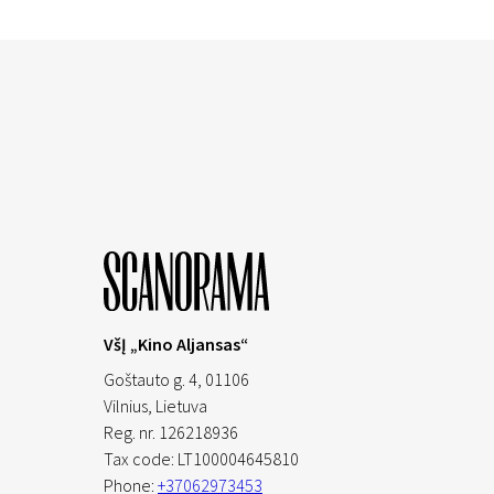
VšĮ „Kino Aljansas“
Goštauto g. 4, 01106
Vilnius,
Lietuva
Reg. nr. 126218936
Tax code: LT100004645810
Phone:
+37062973453