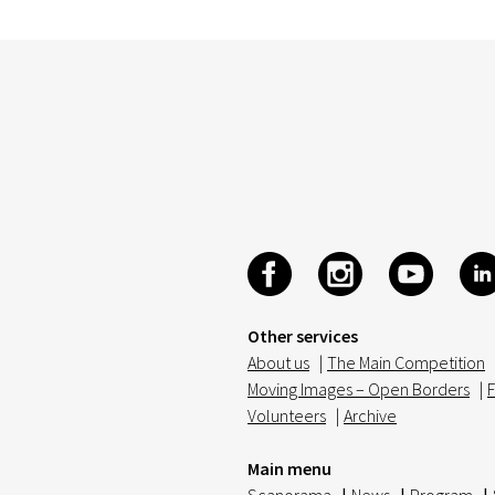
Other services
About us
|
The Main Competition
Moving Images – Open Borders
|
F
Volunteers
|
Archive
Main menu