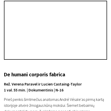
De humani corporis fabrica
Rež. Verena Paravel ir Lucien Castaing-Taylor
1 val. 55 min. | Dokumentinis | N-16
Prieš penkis šimtmečius anatomas André Vésale'as pirmą kartą
istorijoje atvėrė žmogaus kūną mokslui. Šiemet bebaimių