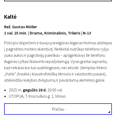
Kaltė
Rež. Gustav Möller
1 val. 25 min. | Drama, Kriminalinis, Trileris | N-13
Policijos dispečeris ir buvęs pareigūnas Asgeras Holmas atsiliepia
į pagrobtos moters skambutį. Netikėtai nutrūkęs telefono ryšys
įsuka aukos ir pagrobėjų paieškas – apsiginklavęs tik telefonu
Asgeras ryžtasi išlaisvinti nepažįstamąją. Vyras greitai supranta,
kad reikalas kur kas sudėtingesnis, nei atrodė. Įtemptas trileris
„Kaltė“ įtraukia į klaustrofobišką tikrovės ir vaizduotės pasaulį,
atskleidžia realybės dvilypumą ir pavaldumą akimirkos galiai.
2025 m.
gegužės 28 d.
20:00 val.
UTOPIJA, T. Kosciuškos g. 1, Vilnius
Plačiau