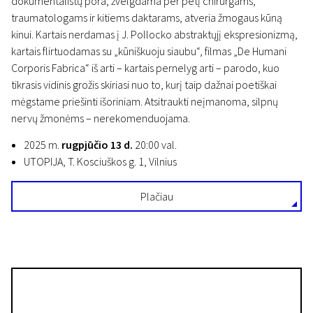
dokumentalistų pora, žvelgdama per petį chirurgams,
traumatologams ir kitiems daktarams, atveria žmogaus kūną
kinui. Kartais nerdamas į J. Pollocko abstraktųjį ekspresionizmą,
kartais flirtuodamas su „kūniškuoju siaubu“, filmas „De Humani
Corporis Fabrica“ iš arti – kartais pernelyg arti – parodo, kuo
tikrasis vidinis grožis skiriasi nuo to, kurį taip dažnai poetiškai
mėgstame priešinti išoriniam. Atsitraukti neįmanoma, silpnų
nervų žmonėms – nerekomenduojama.
2025 m.
rugpjūčio 13 d.
20:00 val.
UTOPIJA, T. Kosciuškos g. 1, Vilnius
Plačiau