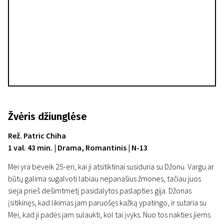
Žvėris džiunglėse
Rež. Patric Chiha
1 val. 43 min. | Drama, Romantinis | N-13
Mei yra beveik 25-eri, kai ji atsitiktinai susiduria su Džonu. Vargu ar
būtų galima sugalvoti labiau nepanašius žmones, tačiau juos
sieja prieš dešimtmetį pasidalytos paslapties gija. Džonas
įsitikinęs, kad likimas jam paruošęs kažką ypatingo, ir sutaria su
Mei, kad ji padės jam sulaukti, kol tai įvyks. Nuo tos nakties jiems