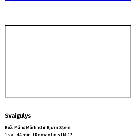
Svaigulys
Rež. Måns Mårlind ir Björn Stein
1 val. 44 min. | Romantinis | N-13