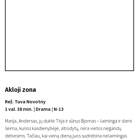
Akloji zona
Rež. Tuva Novotny
1 val. 38 min. | Drama | N-13
Marija, Andersas, jų duktė Tėja ir sūnus Bjornas – laiminga ir darni
šeima, kurios kasdienybėje, atrodytų, nėra vietos negandų
debesims. Tačiau, kai vieną dieną juos sudrebina nelaimingas