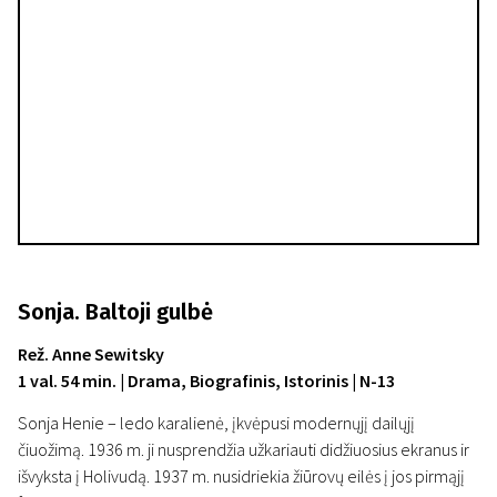
Sonja. Baltoji gulbė
Rež. Anne Sewitsky
1 val. 54 min. | Drama, Biografinis, Istorinis | N-13
Sonja Henie – ledo karalienė, įkvėpusi modernųjį dailųjį
čiuožimą. 1936 m. ji nusprendžia užkariauti didžiuosius ekranus ir
išvyksta į Holivudą. 1937 m. nusidriekia žiūrovų eilės į jos pirmąjį