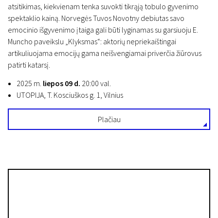
atsitikimas, kiekvienam tenka suvokti tikrąją tobulo gyvenimo
spektaklio kainą. Norvegės Tuvos Novotny debiutas savo
emocinio išgyvenimo įtaiga gali būti lyginamas su garsiuoju E.
Muncho paveikslu „Klyksmas“: aktorių nepriekaištingai
artikuliuojama emocijų gama neišvengiamai priverčia žiūrovus
patirti katarsį.
2025 m.
liepos 09 d.
20:00 val.
UTOPIJA, T. Kosciuškos g. 1, Vilnius
Plačiau