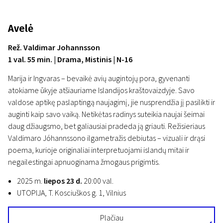
Avelė
Rež. Valdimar Johannsson
1 val. 55 min. | Drama, Mistinis | N-16
Marija ir Ingvaras – bevaikė avių augintojų pora, gyvenanti
atokiame ūkyje atšiauriame Islandijos kraštovaizdyje. Savo
valdose aptikę paslaptingą naujagimį, jie nusprendžia jį pasilikti ir
auginti kaip savo vaiką. Netikėtas radinys suteikia naujai šeimai
daug džiaugsmo, bet galiausiai pradeda ją griauti. Režisieriaus
Valdimaro Jóhannssono ilgametražis debiutas – vizuali ir drąsi
poema, kurioje originaliai interpretuojami islandų mitai ir
negailestingai apnuoginama žmogaus prigimtis.
2025 m.
liepos 23 d.
20:00 val.
UTOPIJA, T. Kosciuškos g. 1, Vilnius
Plačiau