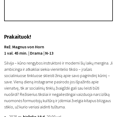
Prakaituok!
Rež. Magnus von Horn
1 val. 45 min. | Drama | N-13
Silvija – kūno rengybos instruktorė ir moderni šių laikų mergina. Ji
ambicinga ir atkakliai siekia vienintelio tikslo – įrašais
socialiniuose tinkluose skleisti žinią apie savo pagrindinį kūrinį –
save. Vieną dieną instagrame pasirodo jos išpažintis apie
vienatvę, tik ar socialinių tinklų žvaigždė gali sau leisti būti
nuoširdi? Režisierius tiksliai ir negailestingai vaizduoja narcizišką
nuomonės formuotojų kultūrą ir įdėmiai žvelgia kitapus blizgaus
stiklo, už kurio veriasi aidinti tuštuma.
2025 m.
birželio 18 d.
20:00 val.