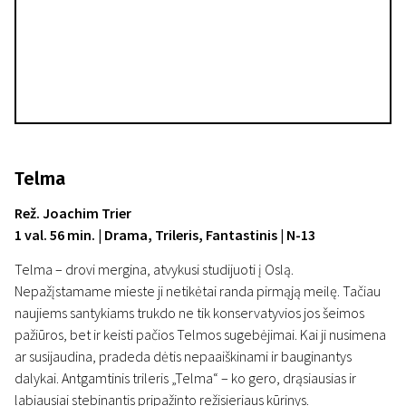
Telma
Rež. Joachim Trier
1 val. 56 min. | Drama, Trileris, Fantastinis | N-13
Telma – drovi mergina, atvykusi studijuoti į Oslą.
Nepažįstamame mieste ji netikėtai randa pirmąją meilę. Tačiau
naujiems santykiams trukdo ne tik konservatyvios jos šeimos
pažiūros, bet ir keisti pačios Telmos sugebėjimai. Kai ji nusimena
ar susijaudina, pradeda dėtis nepaaiškinami ir bauginantys
dalykai. Antgamtinis trileris „Telma“ – ko gero, drąsiausias ir
labiausiai stebinantis pripažinto režisieriaus kūrinys.