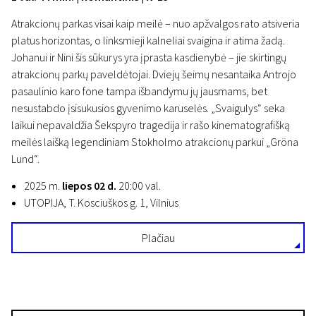
Atrakcionų parkas visai kaip meilė – nuo apžvalgos rato atsiveria
platus horizontas, o linksmieji kalneliai svaigina ir atima žadą.
Johanui ir Nini šis sūkurys yra įprasta kasdienybė – jie skirtingų
atrakcionų parkų paveldėtojai. Dviejų šeimų nesantaika Antrojo
pasaulinio karo fone tampa išbandymu jų jausmams, bet
nesustabdo įsisukusios gyvenimo karuselės. „Svaigulys“ seka
laikui nepavaldžia Šekspyro tragedija ir rašo kinematografišką
meilės laišką legendiniam Stokholmo atrakcionų parkui „Gröna
Lund“.
2025 m.
liepos 02 d.
20:00 val.
UTOPIJA, T. Kosciuškos g. 1, Vilnius
Plačiau