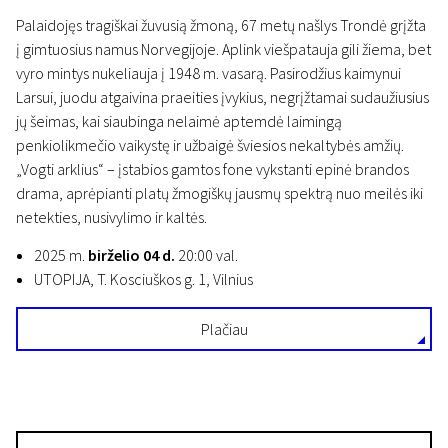
Palaidojęs tragiškai žuvusią žmoną, 67 metų našlys Trondė grįžta
į gimtuosius namus Norvegijoje. Aplink viešpatauja gili žiema, bet
vyro mintys nukeliauja į 1948 m. vasarą. Pasirodžius kaimynui
Larsui, juodu atgaivina praeities įvykius, negrįžtamai sudaužiusius
jų šeimas, kai siaubinga nelaimė aptemdė laimingą
penkiolikmečio vaikystę ir užbaigė šviesios nekaltybės amžių.
„Vogti arklius“ – įstabios gamtos fone vykstanti epinė brandos
drama, aprėpianti platų žmogiškų jausmų spektrą nuo meilės iki
netekties, nusivylimo ir kaltės.
2025 m.
birželio 04 d.
20:00 val.
UTOPIJA, T. Kosciuškos g. 1, Vilnius
Plačiau