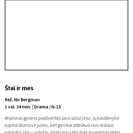
Štai ir mes
Rež. Nir Bergman
1 val. 34 min. | Drama | N-13
Aharonas gyvena pasišventęs savo sūnui Uriui. Jų kasdienybė
kupina šilumos ir juoko, bet gerokai atitrūkusi nuo realaus
pasaulio. Uris – autistas, todėl kurį laiką toks gyvenimas teikia