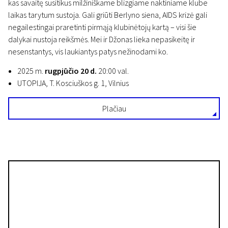
kas savaitę susitikus milžiniškame blizgiame naktiniame klube
laikas tarytum sustoja. Gali griūti Berlyno siena, AIDS krizė gali
negailestingai praretinti pirmąją klubinėtojų kartą – visi šie
dalykai nustoja reikšmės. Mei ir Džonas lieka nepasikeitę ir
nesenstantys, vis laukiantys patys nežinodami ko.
2025 m.
rugpjūčio 20 d.
20:00 val.
UTOPIJA, T. Kosciuškos g. 1, Vilnius
Plačiau