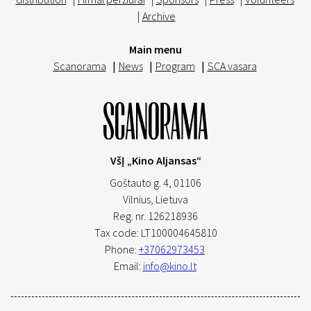
|
Archive
Main menu
Scanorama
|
News
|
Program
|
SCA vasara
VšĮ „Kino Aljansas“
Goštauto g. 4, 01106
Vilnius,
Lietuva
Reg. nr. 126218936
Tax code: LT100004645810
Phone:
+37062973453
Email:
info@kino.lt