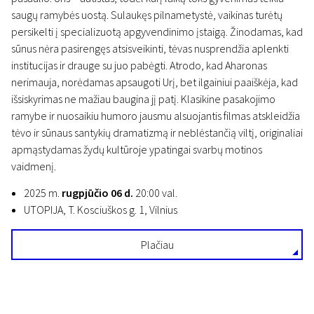
saugų ramybės uostą. Sulaukęs pilnametystė, vaikinas turėtų
persikelti į specializuotą apgyvendinimo įstaigą. Žinodamas, kad
sūnus nėra pasirengęs atsisveikinti, tėvas nusprendžia aplenkti
institucijas ir drauge su juo pabėgti. Atrodo, kad Aharonas
nerimauja, norėdamas apsaugoti Urį, bet ilgainiui paaiškėja, kad
išsiskyrimas ne mažiau baugina jį patį. Klasikine pasakojimo
ramybe ir nuosaikiu humoro jausmu alsuojantis filmas atskleidžia
tėvo ir sūnaus santykių dramatizmą ir neblėstančią viltį, originaliai
apmąstydamas žydų kultūroje ypatingai svarbų motinos
vaidmenį.
2025 m.
rugpjūčio 06 d.
20:00 val.
UTOPIJA, T. Kosciuškos g. 1, Vilnius
Plačiau