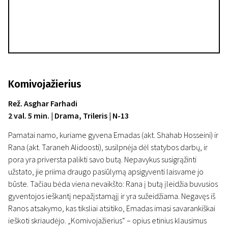
Komivojažierius
Rež. Asghar Farhadi
2 val. 5 min. | Drama, Trileris | N-13
Pamatai namo, kuriame gyvena Emadas (akt. Shahab Hosseini) ir
Rana (akt. Taraneh Alidoosti), susilpnėja dėl statybos darbų, ir
pora yra priversta palikti savo butą. Nepavykus susigrąžinti
užstato, jie priima draugo pasiūlymą apsigyventi laisvame jo
būste. Tačiau bėda viena nevaikšto: Rana į butą įleidžia buvusios
gyventojos ieškantį nepažįstamąjį ir yra sužeidžiama. Negavęs iš
Ranos atsakymo, kas tiksliai atsitiko, Emadas imasi savarankiškai
ieškoti skriaudėjo. „Komivojažierius“ – opius etinius klausimus