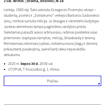
2 val. 40 min. | Drama, Istorinis | N-16
Lenkija, 1983-ieji. Šalis sukrėsta Grzegorzo Przemyko atvejo –
studentą, poetės ir „Solidarumo“ veikėjos Barbaros Sadowskos
sūnų, mirtinai sumuša milicija. Jo draugas ir vienintelis liudytojas
Jurekas akimirksniu tampa pagrindiniu valstybės priešu.
Siekdamas palaužti aukos artimuosius, režimas pasitelkia visas
priemones: slaptąsias tarnybas, miliciją, žiniasklaidą ir teismą.
Remdamasis istoriniais įvykiais, režisierius kuria įtaigų ir dėmesį
prikaustantį pasakojimą, sukrečiantį laikui nepavaldžiu
aktualumu.
2025 m.
liepos 30 d.
20:00 val.
UTOPIJA, T. Kosciuškos g. 1, Vilnius
Plačiau