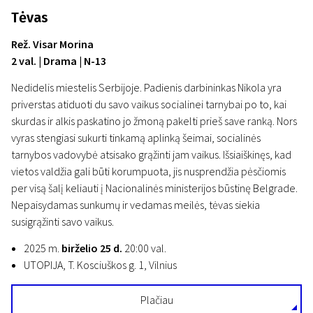
Tėvas
Rež. Visar Morina
2 val. | Drama | N-13
Nedidelis miestelis Serbijoje. Padienis darbininkas Nikola yra
priverstas atiduoti du savo vaikus socialinei tarnybai po to, kai
skurdas ir alkis paskatino jo žmoną pakelti prieš save ranką. Nors
vyras stengiasi sukurti tinkamą aplinką šeimai, socialinės
tarnybos vadovybė atsisako grąžinti jam vaikus. Išsiaiškinęs, kad
vietos valdžia gali būti korumpuota, jis nusprendžia pėsčiomis
per visą šalį keliauti į Nacionalinės ministerijos būstinę Belgrade.
Nepaisydamas sunkumų ir vedamas meilės, tėvas siekia
susigrąžinti savo vaikus.
2025 m.
birželio 25 d.
20:00 val.
UTOPIJA, T. Kosciuškos g. 1, Vilnius
Plačiau