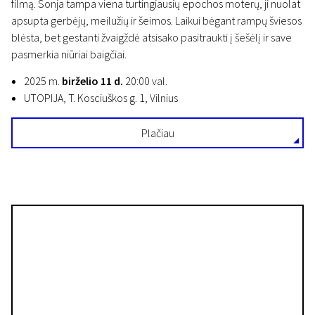
filmą. Sonja tampa viena turtingiausių epochos moterų, ji nuolat
apsupta gerbėjų, meilužių ir šeimos. Laikui bėgant rampų šviesos
blėsta, bet gestanti žvaigždė atsisako pasitraukti į šešėlį ir save
pasmerkia niūriai baigčiai.
2025 m.
birželio 11 d.
20:00 val.
UTOPIJA, T. Kosciuškos g. 1, Vilnius
Plačiau