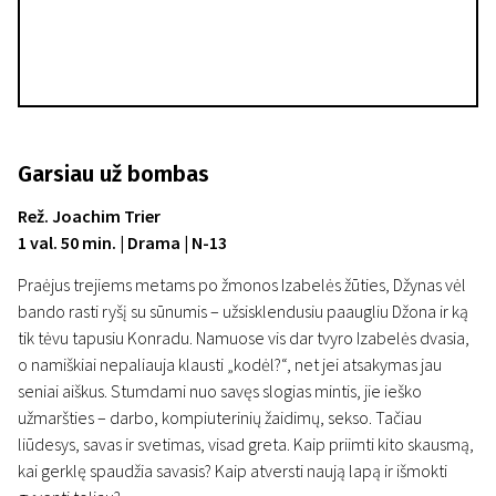
Garsiau už bombas
Rež. Joachim Trier
1 val. 50 min. | Drama | N-13
Praėjus trejiems metams po žmonos Izabelės žūties, Džynas vėl
bando rasti ryšį su sūnumis – užsisklendusiu paaugliu Džona ir ką
tik tėvu tapusiu Konradu. Namuose vis dar tvyro Izabelės dvasia,
o namiškiai nepaliauja klausti „kodėl?“, net jei atsakymas jau
seniai aiškus. Stumdami nuo savęs slogias mintis, jie ieško
užmaršties – darbo, kompiuterinių žaidimų, sekso. Tačiau
liūdesys, savas ir svetimas, visad greta. Kaip priimti kito skausmą,
kai gerklę spaudžia savasis? Kaip atversti naują lapą ir išmokti