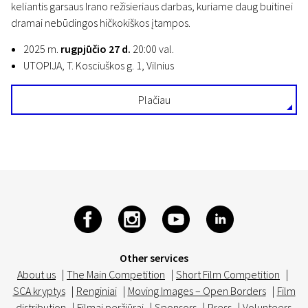
keliantis garsaus Irano režisieriaus darbas, kuriame daug buitinei
dramai nebūdingos hičkokiškos įtampos.
2025 m.
rugpjūčio 27 d.
20:00 val.
UTOPIJA, T. Kosciuškos g. 1, Vilnius
Plačiau
Other services
About us
|
The Main Competition
|
Short Film Competition
|
SCA kryptys
|
Renginiai
|
Moving Images – Open Borders
|
Film
distribution
|
Filmai peržiūrai
|
Sponsors
|
Press
|
Volunteers