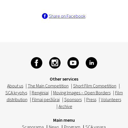
Share on Facebook
Other services
About us
|
The Main Competition
|
Short Film Competition
|
SCA kryptys
|
Renginiai
|
Moving Images – Open Borders
|
Film
distribution
|
Filmai peržiūrai
|
Sponsors
|
Press
|
Volunteers
|
Archive
Main menu
Scanorama
|
News
|
Program
|
SCA vasara