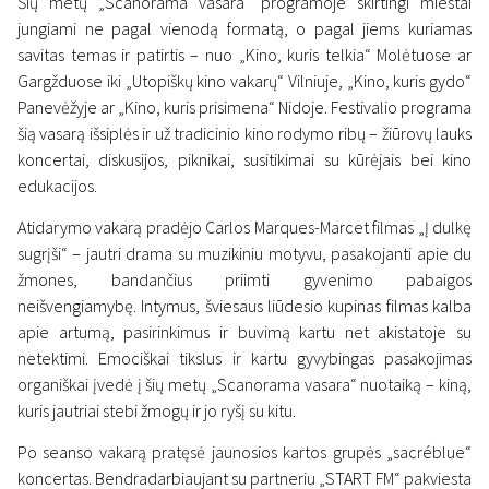
Šių metų „Scanorama vasara“ programoje skirtingi miestai
jungiami ne pagal vienodą formatą, o pagal jiems kuriamas
savitas temas ir patirtis – nuo „Kino, kuris telkia“ Molėtuose ar
Gargžduose iki „Utopiškų kino vakarų“ Vilniuje, „Kino, kuris gydo“
News
Panevėžyje ar „Kino, kuris prisimena“ Nidoje. Festivalio programa
„Scanorama vasara“
šią vasarą išsiplės ir už tradicinio kino rodymo ribų – žiūrovų lauks
atidaryta: pristatytas Lietuvą
koncertai, diskusijos, piknikai, susitikimai su kūrėjais bei kino
edukacijos.
apjungsiantis vasaros kino
Atidarymo vakarą pradėjo Carlos Marques-Marcet filmas „Į dulkę
sezonas
sugrįši“ – jautri drama su muzikiniu motyvu, pasakojanti apie du
12 June 2026
žmones, bandančius priimti gyvenimo pabaigos
neišvengiamybę. Intymus, šviesaus liūdesio kupinas filmas kalba
apie artumą, pasirinkimus ir buvimą kartu net akistatoje su
netektimi. Emociškai tikslus ir kartu gyvybingas pasakojimas
organiškai įvedė į šių metų „Scanorama vasara“ nuotaiką – kiną,
kuris jautriai stebi žmogų ir jo ryšį su kitu.
Po seanso vakarą pratęsė jaunosios kartos grupės „sacréblue“
koncertas. Bendradarbiaujant su partneriu „START FM“ pakviesta