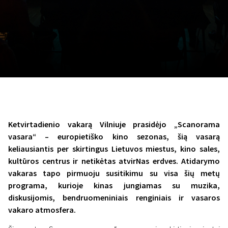
November 5 - 22
2026
Ketvirtadienio vakarą Vilniuje prasidėjo „Scanorama
vasara“ – europietiško kino sezonas, šią vasarą
keliausiantis per skirtingus Lietuvos miestus, kino sales,
kultūros centrus ir netikėtas atvirNas erdves. Atidarymo
vakaras tapo pirmuoju susitikimu su visa šių metų
programa, kurioje kinas jungiamas su muzika,
diskusijomis, bendruomeniniais renginiais ir vasaros
vakaro atmosfera.