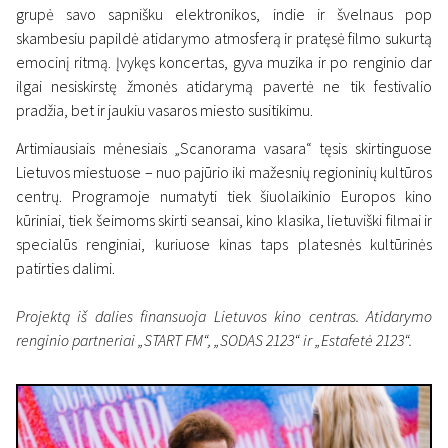
grupė savo sapnišku elektronikos, indie ir švelnaus pop
skambesiu papildė atidarymo atmosferą ir pratęsė filmo sukurtą
emocinį ritmą. Įvykęs koncertas, gyva muzika ir po renginio dar
ilgai nesiskirstę žmonės atidarymą pavertė ne tik festivalio
pradžia, bet ir jaukiu vasaros miesto susitikimu.
Artimiausiais mėnesiais „Scanorama vasara“ tęsis skirtinguose
Lietuvos miestuose – nuo pajūrio iki mažesnių regioninių kultūros
centrų. Programoje numatyti tiek šiuolaikinio Europos kino
kūriniai, tiek šeimoms skirti seansai, kino klasika, lietuviški filmai ir
specialūs renginiai, kuriuose kinas taps platesnės kultūrinės
patirties dalimi.
Projektą iš dalies finansuoja Lietuvos kino centras. Atidarymo
renginio partneriai „START FM“, „SODAS 2123“ ir „Estafetė 2123“.