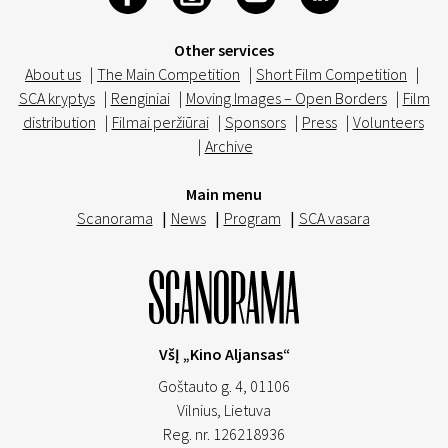
Other services
About us
|
The Main Competition
|
Short Film Competition
|
SCA kryptys
|
Renginiai
|
Moving Images – Open Borders
|
Film
distribution
|
Filmai peržiūrai
|
Sponsors
|
Press
|
Volunteers
|
Archive
Main menu
Scanorama
|
News
|
Program
|
SCA vasara
VšĮ „Kino Aljansas“
Goštauto g. 4, 01106
Vilnius,
Lietuva
Reg. nr. 126218936