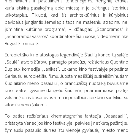
menininkams ir pasaulinėms tendencijoms. Renginių erdvės
kuria atskirą pasakojimą apie miestą ir jo skirtingus istorinius
laikotarpius. Tikiuosi, kad šis architektūrinius ir kūrybinius
pavidalus jungiantis žemėlapis taps ne mažesniu atradimu nei
News
Scanoramos vasara
įsimintina kultūrinė programa“, – džiaugiasi „Scanoramos“ ir
„Scanorama“ tęsia kino
„Scanoramos vasaros“ koordinatorė Šiauliuose, videomenininkė
atostogas Šiauliuose:
Augustė Tomkutė.
kultūros gūsis išskirtinėse
Europietiško kino atostogas legendinėje Šiaulių koncertų salėje
„Saulė“ atvers žiūrovų pamėgto prancūzų režisieriaus Quentino
miesto erdvėse
Dupieux komedija „Janikas“, Lokarno kino festivalyje pripažinta
19 July 2024
Geriausiu europietišku filmu. Juosta mes iššūkį susireikšminusiam
šiuolaikinio meno pasauliui, o prancūzišką nuotaiką buvusiame
kino teatre, gyvame daugelio šiauliečių prisiminimuose, pratęs
vakarinė dalis bosanovos ritmu ir pokalbiai apie kino santykius su
kitomis meno šakomis.
To paties režisieriaus kinematografinė fantazija „Daaaaaali!“,
pristatyta Venecijos kino festivalyje, pakvies į netikėtą pažintį su
žymiausiu pasaulio siurrealistu vienoje gyviausių miesto meno