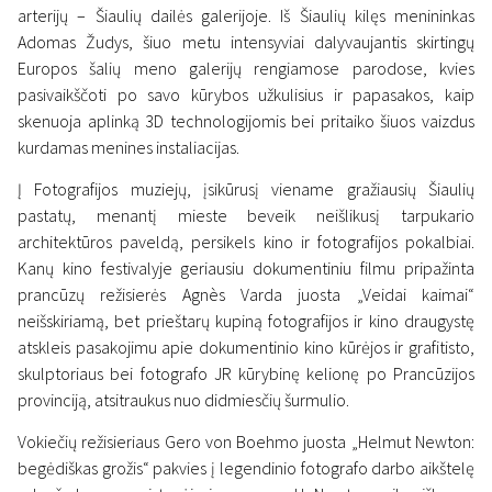
arterijų – Šiaulių dailės galerijoje. Iš Šiaulių kilęs menininkas
Adomas Žudys, šiuo metu intensyviai dalyvaujantis skirtingų
Europos šalių meno galerijų rengiamose parodose, kvies
pasivaikščoti po savo kūrybos užkulisius ir papasakos, kaip
skenuoja aplinką 3D technologijomis bei pritaiko šiuos vaizdus
kurdamas menines instaliacijas.
Į Fotografijos muziejų, įsikūrusį viename gražiausių Šiaulių
pastatų, menantį mieste beveik neišlikusį tarpukario
architektūros paveldą, persikels kino ir fotografijos pokalbiai.
Kanų kino festivalyje geriausiu dokumentiniu filmu pripažinta
prancūzų režisierės Agnès Varda juosta „Veidai kaimai“
neišskiriamą, bet prieštarų kupiną fotografijos ir kino draugystę
atskleis pasakojimu apie dokumentinio kino kūrėjos ir grafitisto,
skulptoriaus bei fotografo JR kūrybinę kelionę po Prancūzijos
provinciją, atsitraukus nuo didmiesčių šurmulio.
Vokiečių režisieriaus Gero von Boehmo juosta „Helmut Newton:
begėdiškas grožis“ pakvies į legendinio fotografo darbo aikštelę