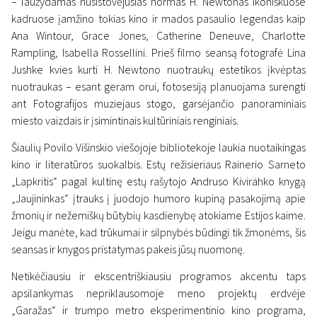
– laužydamas nusistovėjusias normas H. Newtonas ikoniškuose
kadruose įamžino tokias kino ir mados pasaulio legendas kaip
Ana Wintour, Grace Jones, Catherine Deneuve, Charlotte
Rampling, Isabella Rossellini. Prieš filmo seansą fotografė Lina
Jushke kvies kurti H. Newtono nuotraukų estetikos įkvėptas
nuotraukas – esant geram orui, fotosesiją planuojama surengti
ant Fotografijos muziejaus stogo, garsėjančio panoraminiais
miesto vaizdais ir įsimintinais kultūriniais renginiais.
Šiaulių Povilo Višinskio viešojoje bibliotekoje laukia nuotaikingas
kino ir literatūros suokalbis. Estų režisieriaus Rainerio Sarneto
„Lapkritis“ pagal kultinę estų rašytojo Andruso Kivirähko knygą
„Jaujininkas“ įtrauks į juodojo humoro kupiną pasakojimą apie
žmonių ir nežemiškų būtybių kasdienybę atokiame Estijos kaime.
Jeigu manėte, kad trūkumai ir silpnybės būdingi tik žmonėms, šis
seansas ir knygos pristatymas pakeis jūsų nuomonę.
Netikėčiausiu ir ekscentriškiausiu programos akcentu taps
apsilankymas nepriklausomoje meno projektų erdvėje
„Garažas“ ir trumpo metro eksperimentinio kino programa,