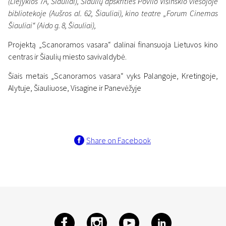
(Liejyklos 7A, Šiauliai), Šiaulių apskrities Povilo Višinskio viešojoje
bibliotekoje (Aušros al. 62, Šiauliai), kino teatre „Forum Cinemas
Šiauliai“ (Aido g. 8, Šiauliai),
Projektą „Scanoramos vasara“ dalinai finansuoja Lietuvos kino
centras ir Šiaulių miesto savivaldybė.
Šiais metais „Scanoramos vasara“ vyks Palangoje, Kretingoje,
Alytuje, Šiauliuose, Visagine ir Panevėžyje
Share on Facebook