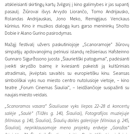
atskleisianti skirtingų kartų žvilgsnį į kino galimybes ir jas supantį
pasaulį. Žiūrovai išvys Arvydo Liorančo, Tomo Andrijausko,
Rolandas Andrijauskas, Jono Meko, Remigijaus Venckaus
kūrinius. Kino ir muzikos dialogą kurs garso menininkų Sholto
Dobie ir Alano Gurino pasirodymas.
Mažąjį festivalį užvers paskutiniojoje „Scanoramoje“ žiūrovų
simpatijų apdovanojimą pelniusi islandų režisieriaus Hafsteinno
Gunnaro Sigurðssono juosta „Šiaurietiški patogumai“, padėsianti
įveikti skrydžio baimę ir kviesianti pakeisti ją kultūriniais
atradimais, įkvėptais savaitės su europietišku kinu. Seansas
simboliškai vyks nuo miesto centro nutolusioje vietoje, – kino
teatre „Forum Cinemas Šiauliai“, – leidžiančioje susipažinti su
naujais miesto veidais.
„Scanoramos vasara“ Šiauliuose vyks liepos 22–28 d. koncertų
salėje „Saulė“ (Tilžės g. 140, Šiauliai), Fotografijos muziejuje
(Vilniaus g. 140, Šiauliai), Šiaulių dailės galerijoje (Vilniaus g. 245,
Šiauliai), nepriklausomoje meno projektų erdvėje „Garažas“