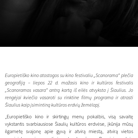
November 5 - 22
2026
Europietiško kino atostogos su kino festivaliu „Scanorama“ plečia
geografiją – liepos 22 d. mažasis kino ir kultūros festivalis
„Scanoramos vasara“ antrą kartą iš eilės atvyksta į Šiaulius. Jo
rengėjai kviečia vasaroti su rinktine filmų programa ir atrasti
Šiaulius kaip įsimintiną kultūros erdvių žemėlapį.
​​„Europietiško kino ir skirtingų menų pokalbis, visą savaitę
vykstantis svarbiausiose Šiaulių kultūros erdvėse, įkūnija mūsų
ilgametę svajonę apie gyvą ir atvirą miestą, atvirą vietos