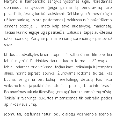
Martyno ir kambarioko santykis vystomas ūgiu. Norėdamas
dominuoti santykiuose (jeigu galima tą bendravimą taip
pavadinti), tiesiog turi būti aukštesnis. Dėl Martyno žemesnio ūgio
už kambarioką, jis yra pastatomas į paklusnaus ir pažeidžiamo
asmens poziciją. Jį mato kaip savo nuosavybę, marionetę.
Tačiau kūrinio eigoje ūgis pasikeičia. Galiausiai tapęs aukštesniu
už kambarioką, Martynas priima lemiamą sprendimą – pastovi už
save.
Mildos Juodvalkytės kinematografinė kalba šiame filme veikia
labai intymiai. Pasirinktas siauras kadro formatas žiūrovą dar
labiau priartina prie veiksmo, tačiau kartu reikalauja ir įtemptos
akies, norint suprasti aplinką. Žiūrovams rodoma tik tas, kas
būtina, vengiama bet kokių nereikalingų detalių. Pasirinkta
veiksmo lokacija puikiai tinka istorijai – pasenęs buto interjeras ir
išplanavimas sukuria tikrovišką „draugų“ kartu nuomojamą būstą.
Taikliai ir tvarkingai sukurtos mizanscenos tik pabrėžia pačios
aplinkos vizualumą.
Įdomu tai, jog filmas neturi jokių dialogų. Vos vienoje scenoje