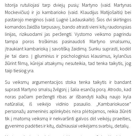
Istorija rutuliojasi tarp dviejų pusių: Martyno (vaid. Martynas
Mockevičius) ir jo kambarioko (vaid. Klaudijus Matijošaitis) bei
pastarojo merginos (vaid. Lugnė Ladauskaitė). Šios dvi skirtingos
Article
komandos žaidžia tarpusavy, bando atrasti vieni kitų raudonąsias
Santykių žaidimai ir angliški
linijas, rizikuodami jas peržengti. Vystomo veiksmo pagrindu
tampa poros troškimas pasinaudoti Martyno smalsumu,
koncertų terminai – Mildos
įtraukiant kambarioką į savotišką žaidimą. Sunku suprasti, kodėl
Juodvalkytės ir Arno Balčiūno
jie tai daro. Į giluminius ir psichologinius klausimus, kylančius
žiūrint filmą, kūrėjai atsakymų nesuteikia, tad tenka taikytis, jog
„Kambariokai“
taip tiesiog yra.
20 November 2025
Su veiksmų argumentacijos stoka tenka taikytis ir bandant
suprasti Martyno smalsų žvilgsnį į šalia esančią porą. Atrodo, kad
noras pačiam peržengti ribas ar išbandyti kažką naujo kyla
natūraliai, iš veikėjo vidinio pasaulio. „Kambariokuose“
personažų asmeninės aplinkybės nėra plėtojamos, reikia žiūrėti
tik į matomą veiksmą ir nekvaršinti galvos dėl veikėjų praeities,
gyvenimo padėties ir kitų, dažniausiai veikėjams svarbių, detalių.