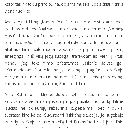
koloritas ir kitokiu principu naudojama muzika juos aiškiai ir skiria
vieną nuo kito.
Analizuojant filmą „Kambariokai“ reikia nepraleisti dar vienos
svarbios detalės. Angliško filmo pavadinimo vertimo „Morning
Mosh“. Dažnai žodžio
mosh
reikšmė yra asocijuojama ir su
terminu
moshpit –
situacija, kuomet roko koncertų metu žmonės
atsitraukdami suformuoja apskritą tarpą minioje, į kurį
energingai ir iš visų jėgų subėga, trankydamiesi vieni į kitus.
Manau, jog toks filmo pristatymas užsienio šalyse gali
„Kambariokams“ suteikti naują prasmę – pagrindinio veikėjo
Martyno sukaupto erzulio momentinį išliejimą ir aiškų parodymą,
kad jis nenori būti kitų žmonių žaidimų dalimi.
Arno Balčiūno ir Mildos Juodvalkytės režisūrinis tandemas
žiūrovams atveria naują istoriją ir jos pasakojimo būdą. Filme
jaučiasi ne tik kūrėjų režisūriniai sugebėjimai, bet ir puikiai
suprasta kino kalba. Sukurdami išskirtinę situaciją, jie sugebėjo
parodyti veikėjo transformaciją bei ištransliuoti dalį jo vidinio