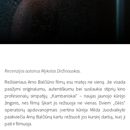
November 5 - 22
2026
Recenzijos autorius Mykolas Diržinauskas.
Režisieriaus Arno Balčiūno filmų esu matęs ne vieną. Jie visada
pasižymi originalumu, autentiškumu bei susilaukia stiprių kino
profesionalų simpatijų. „Kambariokai“ – naujas jaunojo kūrėjo
žingsnis, nes filmą šįkart jis režisuoja ne vienas. Dviem „Gilės“
operatorių apdovanojimais įvertina kūrėja Milda Juodvalkytė
pasikviečia Arną Balčiūną kartu režisuoti jos kursinį darbą, kurį ji
pati ir filmuoja.