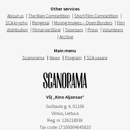
Other services
About us
|
The Main Competition
|
Short Film Competition
|
SCA kryptys
|
Renginiai
|
Moving Images – Open Borders
|
Film
distribution
|
Filmai peržiūrai
|
Sponsors
|
Press
|
Volunteers
|
Archive
Main menu
Scanorama
|
News
|
Program
|
SCA vasara
VšĮ „Kino Aljansas“
Goštauto g. 4, 01106
Vilnius,
Lietuva
Reg. nr. 126218936
Tax code: LT100004645810