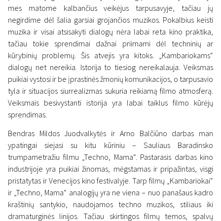
mes matome kalbančius veikėjus tarpusavyje, tačiau jų
negirdime dėl šalia garsiai grojančios muzikos. Pokalbius keisti
muzika ir visai atsisakyti dialogų nėra labai reta kino praktika,
tačiau tokie sprendimai dažnai priimami dėl techninių ar
kūrybinių problemų. Šis atvejis yra kitoks. „Kambariokams“
dialogų net nereikia. Istorija to tiesiog nereikalauja. Veiksmas
puikiai vystosi ir be įprastinės žmonių komunikacijos, o tarpusavio
tyla ir situacijos siurrealizmas sukuria reikiamą filmo atmosferą.
Veiksmais besivystanti istorija yra labai taiklus filmo kūrėjų
sprendimas.
Bendras Mildos Juodvalkytės ir Arno Balčiūno darbas man
ypatingai siejasi su kitu kūriniu – Sauliaus Baradinsko
trumpametražiu filmu „Techno, Mama“. Pastarasis darbas kino
industrijoje yra puikiai žinomas, mėgstamas ir pripažintas, visgi
pristatytas ir Venecijos kino festivalyje. Tarp filmų „Kambariokai“
ir „Techno, Mama“ analogijų yra ne viena – nuo panašaus kadro
kraštinių santykio, naudojamos techno muzikos, stiliaus iki
dramaturginės linijos. Tačiau skirtingos filmų temos, spalvų