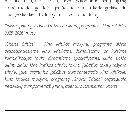
pasaulio. Tikiu, kad šių ir kitų kūrybinės komandos narių augimą
stebėsime dar ilgai, tačiau jau šiek tiek ramiau, kadangi akivaizdu
– kokybiškas kinas Lietuvoje turi savo ateities kūrėjus.
Tekstas parengtas kino kritikos mokymų programos „Shorts Critics
2025–2026“ metu.
„Shorts Critics“ – kino kritikos mokymų programa, skirta
pradedantiesiems kino kritikams, žurnalistams ar kultūros
komunikacijos lauke dirbantiems specialistams, kurie siekia
gilinti žinias kino kritikos srityje, lavinti įgūdžius tekstų rašymo
srityje, įgyti praktinius įgūdžius trumpametražio kino kritikoje.
Kino kritikos mokymų programą „Shorts Critics“ organizuoja
lietuviškų trumpametražių filmų agentūra „Lithuanian Shorts“.