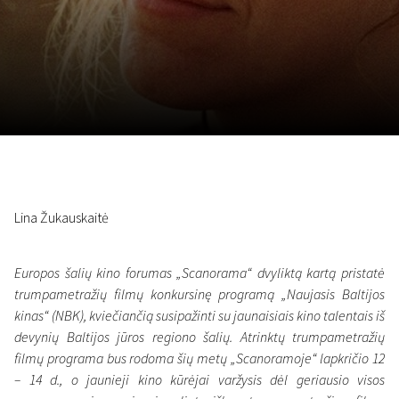
November 5 - 22
2026
Lina Žukauskaitė
Europos šalių kino forumas „Scanorama“ dvyliktą kartą pristatė
trumpametražių filmų konkursinę programą „Naujasis Baltijos
kinas“ (NBK), kviečiančią susipažinti su jaunaisiais kino talentais iš
devynių Baltijos jūros regiono šalių. Atrinktų trumpametražių
filmų programa bus rodoma šių metų „Scanoramoje“ lapkričio 12
– 14 d., o jaunieji kino kūrėjai varžysis dėl geriausio visos