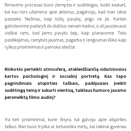
filmavimo procesas buvo įtemptas ir sudėtingas, todėl kaskart,
kai kas nors užsimena apie aktorius, pagalvoju, kad man labai
pasisekė. Nežinau, kaip būtų pavykę, jeigu ne jie. Kartais
galėdavome padaryti du dublius vienam kadrui, o aš jausdavausi
visiškai rami, kad jiems pavyks taip, kaip planavome. Toks
pasitikėjimas, ramybės jausmas, pagarba ir lengvumas išliko kaip
ryškus prisiminimas ir pamoka ateičiai.
Rinkotės perteikti atmosferą, atskleidžiančią viduriniosios
kartos psichologinį ir socialinį portretą. Kas tapo
pagrindiniais atspirties taškais, padėjusiais įveikti
sudėtingą temą ir sukurti vientisą, taiklaus humoro jausmo
persmelktą filmo audinį?
Yra keli prisiminimai, kurie išnyra, kai galvoju apie atspirties
taškus. Man buvo trylika ar keturiolika metų, kai laikinai gyvenau