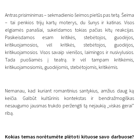
Antras prisiminimas – sekmadienio šeimos pietūs pas tetą. Šeima
– tai penkios trijų kartų moterys, du šunys ir katinas. Visos
elgiamės panašiai, sukeldamos tokias pačias kitų reakcijas.
Pasikeisdamos esam kritikės, stebėtojos, guodėjos,
kritikuojamosios, vėl kritikės, stebėtojos, guodėjos,
kritikuojamosios. Visos savaip vienišos, laimingos ir nusivylusios.
Tada puošiamės į teatrą. Ir vėl tampam kritikėmis,
kritikuojamosiomis, guodėjomis, stebėtojomis, kritikėmis.
Nemanau, kad kuriant romantinius santykius, amžius daug ką
keičia. Galbūt kultūrinis kontekstas ir bendražmogiškas
nesaugumo jausmas trukdo peržengti tą nejaukią „viskas gerai“
ribą.
Kokias temas norėtumėte plėtoti kituose savo darbuose?