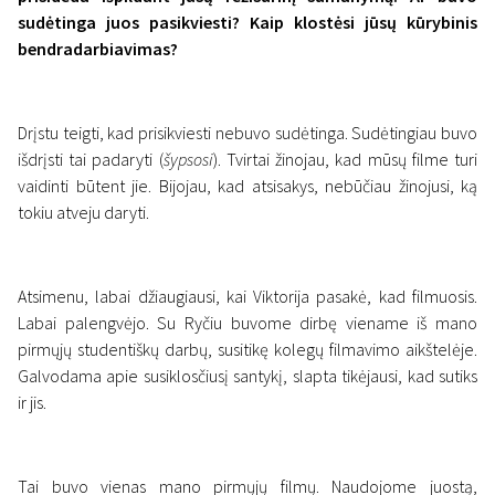
sudėtinga juos pasikviesti? Kaip klostėsi jūsų kūrybinis
bendradarbiavimas?
Drįstu teigti, kad prisikviesti nebuvo sudėtinga. Sudėtingiau buvo
išdrįsti tai padaryti (
šypsosi
). Tvirtai žinojau, kad mūsų filme turi
vaidinti būtent jie. Bijojau, kad atsisakys, nebūčiau žinojusi, ką
tokiu atveju daryti.
Atsimenu, labai džiaugiausi, kai Viktorija pasakė, kad filmuosis.
Labai palengvėjo. Su Ryčiu buvome dirbę viename iš mano
pirmųjų studentiškų darbų, susitikę kolegų filmavimo aikštelėje.
Galvodama apie susiklosčiusį santykį, slapta tikėjausi, kad sutiks
ir jis.
Tai buvo vienas mano pirmųjų filmų. Naudojome juostą,