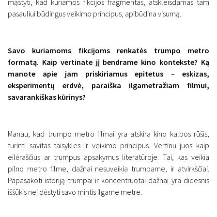
mąstyti, kad kuriamos fikcijos fragmentas, atskleisdamas tam
pasauliui būdingus veikimo principus, apibūdina visumą.
Savo kuriamoms fikcijoms renkatės trumpo metro
formatą. Kaip vertinate jį bendrame kino kontekste? Ką
manote apie jam priskiriamus epitetus – eskizas,
eksperimentų erdvė, paraiška ilgametražiam filmui,
savarankiškas kūrinys?
Manau, kad trumpo metro filmai yra atskira kino kalbos rūšis,
turinti savitas taisykles ir veikimo principus. Vertinu juos kaip
eilėraščius ar trumpus apsakymus literatūroje. Tai, kas veikia
pilno metro filme, dažnai nesuveikia trumpame, ir atvirkščiai.
Papasakoti istoriją trumpai ir koncentruotai dažnai yra didesnis
iššūkis nei dėstyti savo mintis ilgame metre.