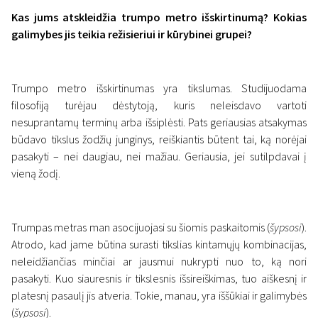
Kas jums atskleidžia trumpo metro išskirtinumą? Kokias
galimybes jis teikia režisieriui ir kūrybinei grupei?
Trumpo metro išskirtinumas yra tikslumas. Studijuodama
filosofiją turėjau dėstytoją, kuris neleisdavo vartoti
nesuprantamų terminų arba išsiplėsti. Pats geriausias atsakymas
būdavo tikslus žodžių junginys, reiškiantis būtent tai, ką norėjai
pasakyti – nei daugiau, nei mažiau. Geriausia, jei sutilpdavai į
vieną žodį.
Trumpas metras man asocijuojasi su šiomis paskaitomis (
šypsosi
).
Atrodo, kad jame būtina surasti tikslias kintamųjų kombinacijas,
neleidžiančias minčiai ar jausmui nukrypti nuo to, ką nori
pasakyti. Kuo siauresnis ir tikslesnis išsireiškimas, tuo aiškesnį ir
platesnį pasaulį jis atveria. Tokie, manau, yra iššūkiai ir galimybės
(
šypsosi
).