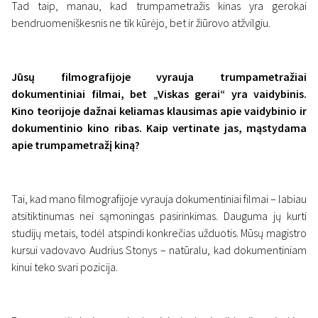
Tad taip, manau, kad trumpametražis kinas yra gerokai
bendruomeniškesnis ne tik kūrėjo, bet ir žiūrovo atžvilgiu.
Jūsų filmografijoje vyrauja trumpametražiai
dokumentiniai filmai, bet „Viskas gerai“ yra vaidybinis.
Kino teorijoje dažnai keliamas klausimas apie vaidybinio ir
dokumentinio kino ribas. Kaip vertinate jas, mąstydama
apie trumpametražį kiną?
Tai, kad mano filmografijoje vyrauja dokumentiniai filmai – labiau
atsitiktinumas nei sąmoningas pasirinkimas. Dauguma jų kurti
studijų metais, todėl atspindi konkrečias užduotis. Mūsų magistro
kursui vadovavo Audrius Stonys – natūralu, kad dokumentiniam
kinui teko svari pozicija.