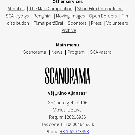
Other services
About us
|
The Main Competition
|
Short Film Competition
|
SCA kryptys
|
Renginiai
|
Moving Images – Open Borders
|
Film
distribution
|
Filmai peržiūrai
|
Sponsors
|
Press
|
Volunteers
|
Archive
Main menu
Scanorama
|
News
|
Program
|
SCA vasara
VšĮ „Kino Aljansas“
Goštauto g. 4, 01106
Vilnius,
Lietuva
Reg. nr. 126218936
Tax code: LT100004645810
Phone:
+37062973453