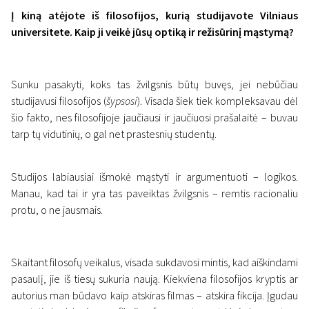
Į kiną atėjote iš filosofijos, kurią studijavote Vilniaus
universitete. Kaip ji veikė jūsų optiką ir režisūrinį mąstymą?
Sunku pasakyti, koks tas žvilgsnis būtų buvęs, jei nebūčiau
studijavusi filosofijos (
šypsosi
). Visada šiek tiek kompleksavau dėl
šio fakto, nes filosofijoje jaučiausi ir jaučiuosi prašalaitė – buvau
tarp tų vidutinių, o gal net prastesnių studentų.
Studijos labiausiai išmokė mąstyti ir argumentuoti – logikos.
Manau, kad tai ir yra tas paveiktas žvilgsnis – remtis racionaliu
protu, o ne jausmais.
Skaitant filosofų veikalus, visada sukdavosi mintis, kad aiškindami
pasaulį, jie iš tiesų sukuria naują. Kiekviena filosofijos kryptis ar
autorius man būdavo kaip atskiras filmas – atskira fikcija. Įgudau