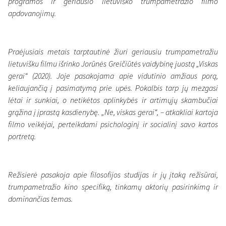
programos ir geriausio lietuviško trumpametražio filmo
apdovanojimų.
Praėjusiais metais tarptautinė žiuri geriausiu trumpametražiu
Interview
lietuvišku filmu išrinko Jorūnės Greičiūtės vaidybinę juostą „Viskas
Režisierė Jorūnė Greičiūtė:
gerai“ (2020). Joje pasakojama apie vidutinio amžiaus porą,
keliaujančią į pasimatymą prie upės. Pokalbis tarp jų mezgasi
kinas kaip pasaulio
lėtai ir sunkiai, o netikėtos aplinkybės ir artimųjų skambučiai
fragmentas
grąžina į įprastą kasdienybę. „Ne, viskas gerai“, – atkakliai kartoja
filmo veikėjai, perteikdami psichologinį ir socialinį savo kartos
6 October 2021
portretą.
Režisierė pasakoja apie filosofijos studijas ir jų įtaką režisūrai,
trumpametražio kino specifiką, tinkamų aktorių pasirinkimą ir
dominančias temas.