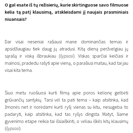
O gal esate iš tų režisierių, kurie skirtinguose savo filmuose
kelia tą patį klausimą, atskleisdami jį naujais prasminiais
niuansais?
Dar visai neseniai rašiausi mane dominančias temas ir
apsidžiaugiau tiek daug jų atradusi. Kitą dieną peržvelgiau jų
sąrašą ir viską išbraukiau (
šypsosi
). Viskas sparčiai keičiasi ir
mainosi, pradedu rašyti apie vieną, o parašiusi matau, kad tai jau
visai kita tema.
Šiuo metu ruošiuosi kurti filmą apie poros kelionę gelbėti
griūvančių santykių. Tarsi vėl ta pati tema – kaip atsitinka, kad
žmonės net ir norėdami kurti ryšį vienas su kitu, nesugeba to
padaryti, kaip atsitinka, kad tas ryšys dingsta. Matyt, šiame
gyvenimo etape reikia tai išsiaiškinti, o vėliau iškils kitų klausimų
(
šypsosi
).