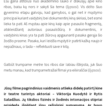
Esu gana atitolusi nuo akademinio lauko ir diskusijų apie kino
ribas, baisu ką nors ir sakyti šia tema (
šypsosi
). Vis dėlto šiuo
gyvenimo etapu galvoju, kad gamybos, o gal net ir mąstymo
principai kuriant vaidybinį bei dokumentinį kiną skiriasi, bet esmė
lieka ta pati. Aš mąstau apie kiną kaip apie pasaulio fragmentą,
atskleidžiantį autoriaus pasaulėžiūrą. Ir dokumentinis, ir
vaidybinis kinas yra ta pati žiūrovą apgaunanti pasaka gerąja šio
žodžio prasme. Pasaka, kuri leidžia mąstyti ir patirti kažką naujo ir
nepažinaus, o tada – reflektuoti save ir kitą.
Galbūt trumpame metre tos ribos dar labiau ištirpsta, juk šiuo
metu manau, kad trumpametražiai filmai yra eilėraščiai (
šypsosi
).
Jūsų filme pagrindinius vaidmenis atlieka didelę patirtį kine
ir teatre turintys aktoriai – Viktorija Kuodytė ir Rytis
Saladžius. Jų tikslios fizinės ir žodinės intonacijos stipriai
prisideda išpildant jūsų režisūrinį sumanymą. Ar buvo