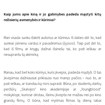
Kaip jums apie kiną ir jo galimybes padeda mąstyti kitų
režisierių asmenybės ir kūriniai?
Man visada sunku išskirti autorius ar kūrinius. Iš dalies dėl to, kad
sunkiai įsimenu vardus ir pavadinimus (
šypsosi
). Taip pat dėl to,
kad iš filmų ar knygų dažnai išsinešu tai, ko pati ieškau ar
nesuprantu tą akimirką.
Manau, kad bet koks kūrinys, kuris įkvepia, padeda mąstyti. O tas
įkvėpimas dažniausiai priklauso nuo manęs pačios – nuo to, ar
pati ieškau, ar bandau ką nors suprasti. Būna, po studentų darbų
peržiūrų „Skalvijos“ kino akademijoje ar „Youngblood“
mokykloje, kuriose dėstau, išeinu įkvėpta ne mažiau nei po kino
grandų filmų. O būna, kad mylimas filmas tą dieną labai