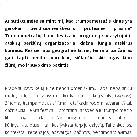
Ar sutiktumėte su mintimi, kad trumpametražis kinas yra
gerokai bendruomeniškesnis profesine prasme?
Trumpametražių filmų festivalių programų sudarytojai ir
atskirų peržiūrų organizatoriai dažnai jungia atskirus
kūrinius. Režisieriaus geografinė kilmė, tema arba žanras
gali tapti bendru vardikliu, siūlančiu skirtingas kino
žiūrėjimo ir suvokimo patirtis.
Pradėjau savo kelią kine bendruomeniškumui labai nepalankiu
metu, todėl šis reiškinys man kol kas dar turi kitų spalvų (
šypsosi
).
Žinoma, trumpametražiai filmai retai kada rodomi savarankiškai,
dažniausiai jie yra festivalių programų ar specialių trumpo metro
filmų programų dalis, o šios programos, manau, yra atskiras
kūrinys. Kita pusė – tai, kas įvyksta tarp jų dalyvių. Tai diskusijos,
kontekstai, recenzijos, apžvalgos, pažintys, bendradarbiavimas.