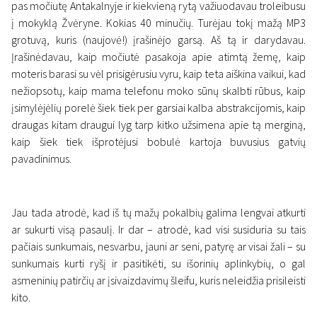
pas močiutę Antakalnyje ir kiekvieną rytą važiuodavau troleibusu
į mokyklą Žvėryne. Kokias 40 minučių. Turėjau tokį mažą MP3
grotuvą, kuris (naujovė!) įrašinėjo garsą. Aš tą ir darydavau.
Įrašinėdavau, kaip močiutė pasakoja apie atimtą žemę, kaip
moteris barasi su vėl prisigėrusiu vyru, kaip teta aiškina vaikui, kad
nežiopsotų, kaip mama telefonu moko sūnų skalbti rūbus, kaip
įsimylėjėlių porelė šiek tiek per garsiai kalba abstrakcijomis, kaip
draugas kitam draugui lyg tarp kitko užsimena apie tą merginą,
kaip šiek tiek išprotėjusi bobulė kartoja buvusius gatvių
pavadinimus.
Jau tada atrodė, kad iš tų mažų pokalbių galima lengvai atkurti
ar sukurti visą pasaulį. Ir dar – atrodė, kad visi susiduria su tais
pačiais sunkumais, nesvarbu, jauni ar seni, patyrę ar visai žali – su
sunkumais kurti ryšį ir pasitikėti, su išorinių aplinkybių, o gal
asmeninių patirčių ar įsivaizdavimų šleifu, kuris neleidžia prisileisti
kito.