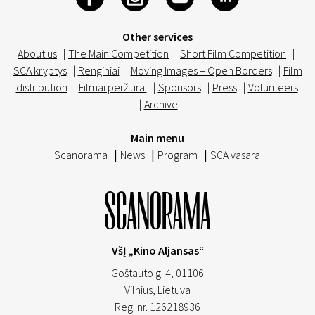
Other services
About us
|
The Main Competition
|
Short Film Competition
|
SCA kryptys
|
Renginiai
|
Moving Images – Open Borders
|
Film
distribution
|
Filmai peržiūrai
|
Sponsors
|
Press
|
Volunteers
|
Archive
Main menu
Scanorama
|
News
|
Program
|
SCA vasara
VšĮ „Kino Aljansas“
Goštauto g. 4, 01106
Vilnius,
Lietuva
Reg. nr. 126218936