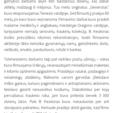
gamybos darbams skyrė 400 tūkstančius dolerių, kas dabar
atitiktų maždaug 6 milijonus. Tuo metu originalus „Generolas“
buvo eksponuojamas Tenesio valstijoje, bet filmuoti jį praėjus 60
metų po karo buvo neįmanoma. Filmavimo darbai buvo pradėti
mažame medkirčių ir angliakasių miestelyje Oregono valstijoje,
turėjusiame nemažą senovinių traukinių kolekciją. B. Keatonas
troško preciziškos istorinės rekonstrukcijos, todėl filmavimo
aikštelėje iškilo keliolika gyvenamųjų namų, geležinkelio stotis,
viešbutis, smuklė, parduotuvės, rotušė ir bankas.
Tolimesniems darbams taip pat netrūko plačių užmojų – viskas
buvo filmuojama iš tikrųjų, nesinaudojant miniatiūriniais maketais
ir kitomis optinėmis apgaulėmis. Prasidėjus vasarai, padaugėjo ir
nelaimingų atsitikimų. Malkomis varomi garvežiai įžiebdavo
miško gaisrus, kuriuos pagrindiniams ir antraplaniams aktoriams
tekdavo gesinti nenusivilkus kostiumų. Stabdininkui per koją
pervažiavus traukinio ratui, jam buvo priteista beveik 3 000
dolerių žalos. Pats B. Keatonas buvo nokautuotas per arti
stovėjusios patrankos. Holivude pradėjo sklisti gandai, kad filmo