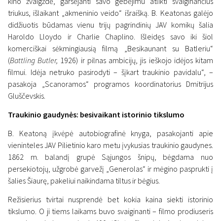
kino žvaigždė, garsėjanti savo gebėjimu atlikti svaiginančius
triukus, išlaikant „akmeninio veido“ išraišką. B. Keatonas galėjo
didžiuotis būdamas vienu trijų pagrindinių JAV komikų šalia
Haroldo Lloydo ir Charlie Chaplino. Išleidęs savo iki šiol
News
komerciškai sėkmingiausią filmą „Besikaunant su Batleriu“
Nacionalinės filharmonijos
(
Battling Butler,
1926) ir pilnas ambicijų, jis ieškojo idėjos kitam
scenoje – traukinio gaudynės
filmui. Idėja netruko pasirodyti – šįkart traukinio pavidalu“, –
pasakoja „Scanoramos“ programos koordinatorius Dmitrijus
ir brangiausia scena nebyliojo
Gluščevskis.
kino istorijoje
Traukinio gaudynės: besivaikant istorinio tikslumo
5 March 2022
B. Keatoną įkvėpė autobiografinė knyga, pasakojanti apie
vieninteles JAV Pilietinio karo metu įvykusias traukinio gaudynes.
1862 m. balandį grupė Sąjungos šnipų, bėgdama nuo
persekiotojų, užgrobė garvežį „Generolas“ ir mėgino pasprukti į
šalies Šiaurę, pakeliui naikindama tiltus ir bėgius.
Režisierius tvirtai nusprendė bet kokia kaina siekti istorinio
tikslumo. O ji tiems laikams buvo svaiginanti – filmo prodiuseris