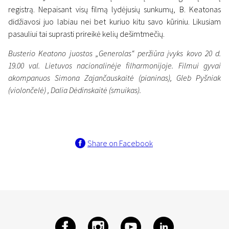
registrą. Nepaisant visų filmą lydėjusių sunkumų, B. Keatonas
didžiavosi juo labiau nei bet kuriuo kitu savo kūriniu. Likusiam
pasauliui tai suprasti prireikė kelių dešimtmečių.
Busterio Keatono juostos „Generolas“ peržiūra įvyks kovo 20 d.
19.00 val. Lietuvos nacionalinėje filharmonijoje. Filmui gyvai
akompanuos Simona Zajančauskaitė (pianinas), Gleb Pyšniak
(violončelė) , Dalia Dėdinskaitė (smuikas).
Share on Facebook