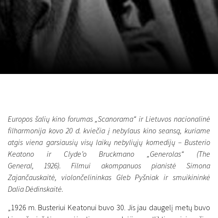
November 5 - 22
2026
Europos šalių kino forumas „Scanorama“ ir Lietuvos nacionalinė
filharmonija kovo 20 d. kviečia į nebylaus kino seansą, kuriame
atgis viena garsiausių visų laikų nebyliųjų komedijų – Busterio
Keatono ir Clyde’o Bruckmano „Generolas“ (The
General, 1926). Filmui akompanuos pianistė Simona
Zajančauskaitė, violončelininkas Gleb Pyšniak ir smuikininkė
Dalia Dėdinskaitė.
„1926 m. Busteriui Keatonui buvo 30. Jis jau daugelį metų buvo