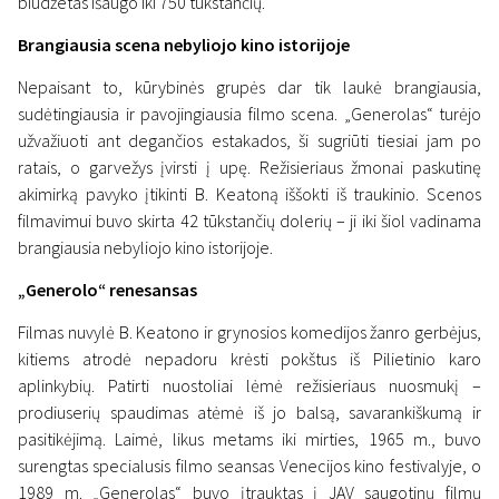
biudžetas išaugo iki 750 tūkstančių.
Brangiausia scena nebyliojo kino istorijoje
Nepaisant to, kūrybinės grupės dar tik laukė brangiausia,
sudėtingiausia ir pavojingiausia filmo scena. „Generolas“ turėjo
užvažiuoti ant degančios estakados, ši sugriūti tiesiai jam po
ratais, o garvežys įvirsti į upę. Režisieriaus žmonai paskutinę
akimirką pavyko įtikinti B. Keatoną iššokti iš traukinio. Scenos
filmavimui buvo skirta 42 tūkstančių dolerių – ji iki šiol vadinama
brangiausia nebyliojo kino istorijoje.
„Generolo“ renesansas
Filmas nuvylė B. Keatono ir grynosios komedijos žanro gerbėjus,
kitiems atrodė nepadoru krėsti pokštus iš Pilietinio karo
aplinkybių. Patirti nuostoliai lėmė režisieriaus nuosmukį –
prodiuserių spaudimas atėmė iš jo balsą, savarankiškumą ir
pasitikėjimą. Laimė, likus metams iki mirties, 1965 m., buvo
surengtas specialusis filmo seansas Venecijos kino festivalyje, o
1989 m. „Generolas“ buvo įtrauktas į JAV saugotinų filmų