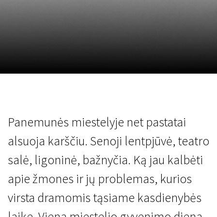
November 5 - 22
2026
Panemunės miestelyje net pastatai
alsuoja karščiu. Senoji lentpjūvė, teatro
salė, ligoninė, bažnyčia. Ką jau kalbėti
apie žmones ir jų problemas, kurios
virsta dramomis tąsiame kasdienybės
laike. Viena miestelio gyvenimo diena