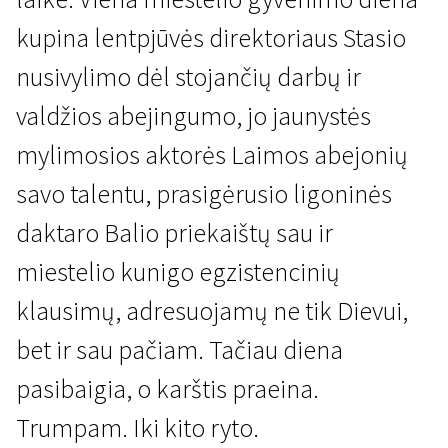
kupina lentpjūvės direktoriaus Stasio
nusivylimo dėl stojančių darbų ir
valdžios abejingumo, jo jaunystės
mylimosios aktorės Laimos abejonių
savo talentu, prasigėrusio ligoninės
Birželis, vasaros pradžia
daktaro Balio priekaištų sau ir
1h 40m | Drama | Pegi 13
miestelio kunigo egzistencinių
klausimų, adresuojamų ne tik Dievui,
bet ir sau pačiam. Tačiau diena
pasibaigia, o karštis praeina.
Trumpam. Iki kito ryto.