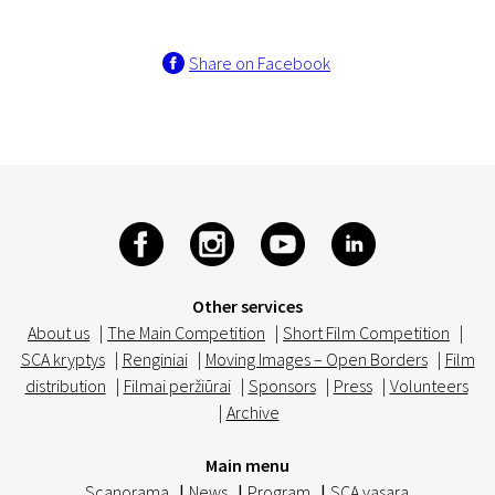
Share on Facebook
Other services
About us
|
The Main Competition
|
Short Film Competition
|
SCA kryptys
|
Renginiai
|
Moving Images – Open Borders
|
Film
distribution
|
Filmai peržiūrai
|
Sponsors
|
Press
|
Volunteers
|
Archive
Main menu
Scanorama
|
News
|
Program
|
SCA vasara