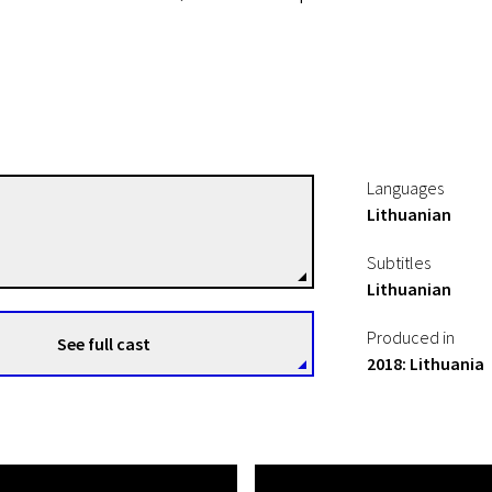
Languages
Lithuanian
Jokūbas Lapinskas
Directors
Subtitles
Lithuanian
Produced in
See full cast
2018: Lithuania