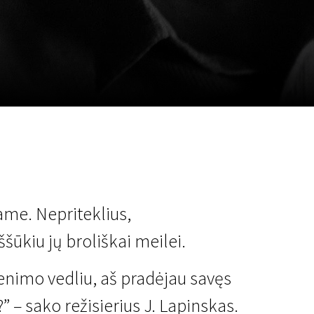
m
SCA vasara
...
ame. Nepriteklius,
ššūkiu jų broliškai meilei.
enimo vedliu, aš pradėjau savęs
?” – sako režisierius J. Lapinskas.