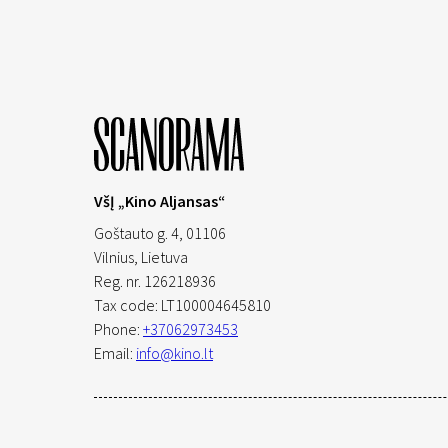
VšĮ „Kino Aljansas“
Goštauto g. 4, 01106
Vilnius,
Lietuva
Reg. nr. 126218936
Tax code: LT100004645810
Phone:
+37062973453
Email:
info@kino.lt