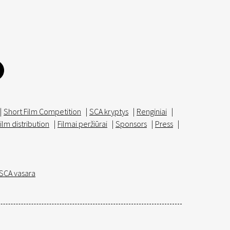
|
Short Film Competition
|
SCA kryptys
|
Renginiai
|
ilm distribution
|
Filmai peržiūrai
|
Sponsors
|
Press
|
SCA vasara