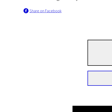
Share on Facebook
Programme I
The Ship
28m | Drama | Pegi 13