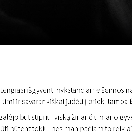
EN
Scanorama
News
Progra
 stengiasi išgyventi nykstančiame šeimos n
imi ir savarankiškai judėti į priekį tampa i
alėjo būt stipriu, viską žinančiu mano gyv
i būti būtent tokiu, nes man pačiam to reikia