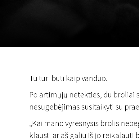
November 5 - 22
2026
Tu turi būti kaip vanduo.
Po artimųjų netekties, du broliai
nesugebėjimas susitaikyti su praeit
„Kai mano vyresnysis brolis nebeg
klausti ar aš galiu iš jo reikalaut