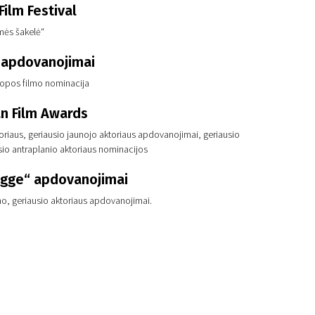
ilm Festival
mės šakelė“
 apdovanojimai
ropos filmo nominacija
n Film Awards
oriaus, geriausio jaunojo aktoriaus apdovanojimai, geriausio
sio antraplanio aktoriaus nominacijos
gge“ apdovanojimai
mo, geriausio aktoriaus apdovanojimai.