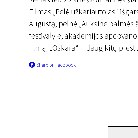
Filmas „Pelė užkariautojas“ išgars
Augustą, pelnė „Auksine palmės 
festivalyje, akademijos apdovano
filmą, „Oskarą“ ir daug kitų pres
Remember the Classic of North
Share on Facebook
Pelle the Conqueror
2h 30m | Drama | N/A