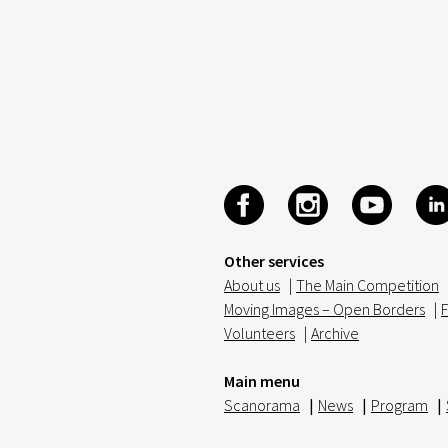
Other services
About us
|
The Main Competition
Moving Images – Open Borders
|
F
Volunteers
|
Archive
Main menu
Scanorama
|
News
|
Program
|