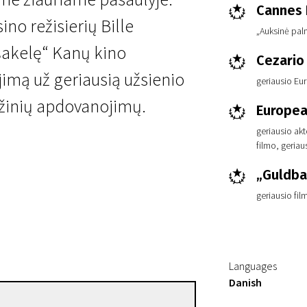
Cannes F
ino režisierių Bille
„Auksinė pal
šakelę“ Kanų kino
Cezario
jimą už geriausią užsienio
geriausio Eu
tižinių apdovanojimų.
Europea
geriausio akt
filmo, geriau
„Guldba
geriausio fil
Languages
Danish