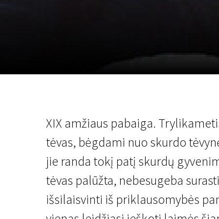
November 5 - 22
2026
XIX amžiaus pabaiga. Trylikametis
tėvas, bėgdami nuo skurdo tėvynėj
jie randa tokį patį skurdų gyvenim
tėvas palūžta, nebesugeba surasti 
išsilaisvinti iš priklausomybės pa
vienas leidžiasi ieškoti laimės š