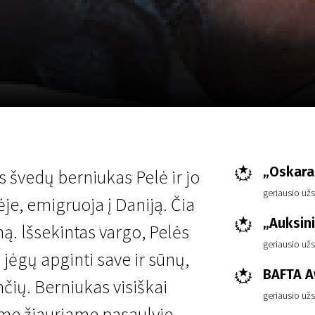
EN
Scanorama
News
Progra
„Oskara
 švedų berniukas Pelė ir jo
geriausio už
e, emigruoja į Daniją. Čia
„Auksin
ą. lšsekintas vargo, Pelės
geriausio už
jėgų apginti save ir sūnų,
BAFTA 
nčių. Berniukas visiškai
geriausio už
iame žiauriame pasaulyje.