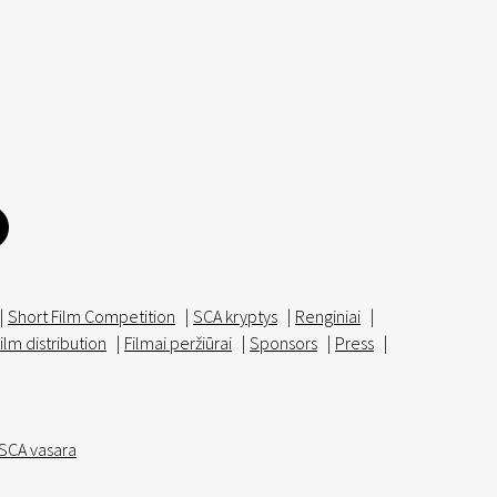
|
Short Film Competition
|
SCA kryptys
|
Renginiai
|
ilm distribution
|
Filmai peržiūrai
|
Sponsors
|
Press
|
SCA vasara