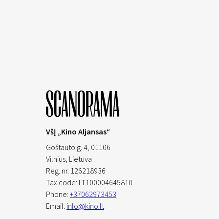
VšĮ „Kino Aljansas“
Goštauto g. 4, 01106
Vilnius,
Lietuva
Reg. nr. 126218936
Tax code: LT100004645810
Phone:
+37062973453
Email:
info@kino.lt