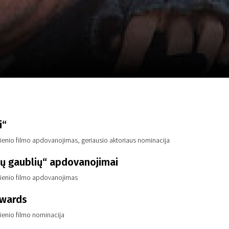
m
SCA vasara
...
i“
sienio filmo apdovanojimas, geriausio aktoriaus nominacija
ių gaublių“ apdovanojimai
sienio filmo apdovanojimas
Awards
sienio filmo nominacija