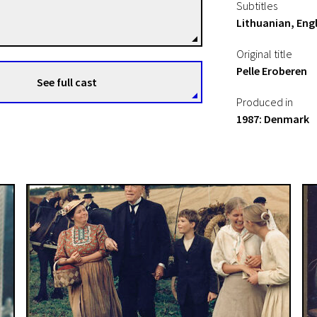
Bille August
Subtitles
Directors
Lithuanian, Engl
Original title
Pelle Eroberen
See full cast
Produced in
1987: Denmark