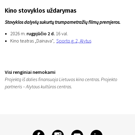
Kino stovyklos uždarymas
Stovyklos dalyvių sukurtų trumpametražių filmų premjeros.
2026 m.
rugpjūčio 2 d.
16 val.
Kino teatras „Dainava“,
Sporto g. 2, Alytus
Visi renginiai nemokami
Projektą iš dalies finansuoja Lietuvos kino centras. Projekto
partneris – Alytaus kultūros centras.