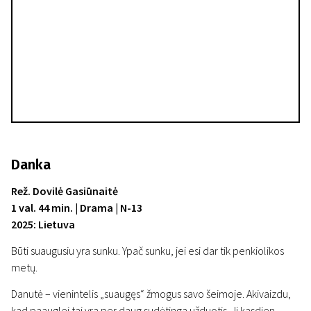
Danka
Rež. Dovilė Gasiūnaitė
1 val. 44 min. | Drama | N-13
2025: Lietuva
Būti suaugusiu yra sunku. Ypač sunku, jei esi dar tik penkiolikos
metų.
Danutė – vienintelis „suaugęs“ žmogus savo šeimoje. Akivaizdu,
kad paauglei tai yra per daug sudėtinga užduotis. Ji kasdien