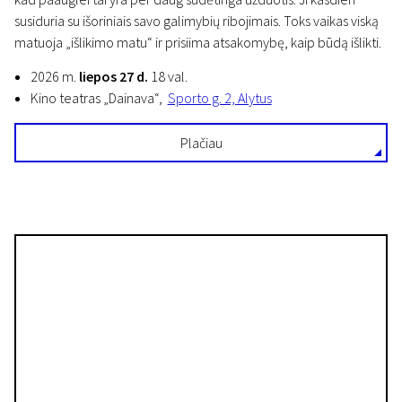
susiduria su išoriniais savo galimybių ribojimais. Toks vaikas viską
matuoja „išlikimo matu“ ir prisiima atsakomybę, kaip būdą išlikti.
2026 m.
liepos 27 d.
18 val.
Kino teatras „Dainava“,
Sporto g. 2, Alytus
Plačiau