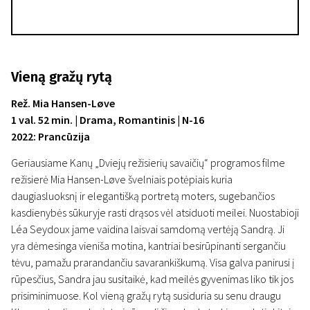
Vieną gražų rytą
Rež. Mia Hansen-Løve
1 val. 52 min. | Drama, Romantinis | N-16
2022: Prancūzija
Geriausiame Kanų „Dviejų režisierių savaičių“ programos filme
režisierė Mia Hansen-Løve švelniais potėpiais kuria
daugiasluoksnį ir elegantišką portretą moters, sugebančios
kasdienybės sūkuryje rasti drąsos vėl atsiduoti meilei. Nuostabioji
Léa Seydoux jame vaidina laisvai samdomą vertėją Sandrą. Ji
yra dėmesinga vieniša motina, kantriai besirūpinanti sergančiu
tėvu, pamažu prarandančiu savarankiškumą. Visa galva panirusi į
rūpesčius, Sandra jau susitaikė, kad meilės gyvenimas liko tik jos
prisiminimuose. Kol vieną gražų rytą susiduria su senu draugu