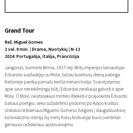
Grand Tour
Rež. Miguel Gomes
2 val. 9 min. | Drama, Nuotykių | N-13
2024: Portugalija, Italija, Prancūzija
Jangonas, tuometė Birma, 1917-ieji. Britų imperijos tarnautojas
Edvardas susižadėjęs su Mole, tačiau tuoktuvių dieną pabėga.
Kelionėje paniką pamažu keičia melancholija. Svarstydamas
apie savo nereikšmingą būtį, Edvardas nesiliauja galvoti ir apie
Molę. O Molė, neatsisakiusi minties ištekėti ir prajuokinta Edvardo
bailaus poelgio, seka sužadėtinio pėdomis po Azijos kraštus.
Unikalus režisieriaus Miguelio Gomeso žvilgsnis į daugiasluoksnę
kolonializmo istoriją šių metų Kanų festivalyje buvo įvertintas
geriausio režisieriaus apdovanojimu.