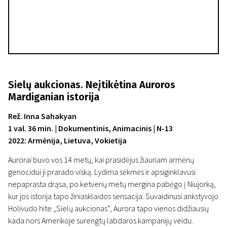
Sielų aukcionas. Neįtikėtina Auroros
Mardiganian istorija
Rež. Inna Sahakyan
1 val. 36 min. | Dokumentinis, Animacinis | N-13
2022: Armėnija, Lietuva, Vokietija
Aurorai buvo vos 14 metų, kai prasidėjus žiauriam armėnų
genocidui ji prarado viską. Lydima sėkmės ir apsiginklavusi
nepaprasta drąsa, po ketverių metų mergina pabėgo į Niujorką,
kur jos istorija tapo žiniasklaidos sensacija. Suvaidinusi ankstyvojo
Holivudo hite „Sielų aukcionas“, Aurora tapo vienos didžiausių
kada nors Amerikoje surengtų labdaros kampanijų veidu.