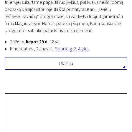
trileryje, sukurtame pagal tikrus įvykius, palikusius neišdildomą
pėdsaką Danijos istorijoje. Iki šiol pristatytas Kanų „Dviejų
režisierių savaičių“ programose, su vos ketvirtuoju ilgametražiu
filmu Magnusas von Hornas pateko į šių metų Kanų konkursinę
programą ir sulaukė palankaus kritikų dėmesio.
2026 m.
liepos 29 d.
18 val.
Kino teatras „Dainava“,
Sporto g. 2, Alytus
Plačiau