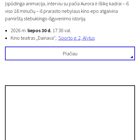
Įspūdinga animacija, interviu su pačia Aurora ir išlikę kadrai – iš
viso 18 minučių – iš prarasto nebylaus kino epo atgaivina
pamirštą stebuklingo išgyvenimo istoriją.
2026 m.
liepos 30 d.
17:30 val.
Kino teatras „Dainava“,
Sporto g. 2, Alytus
Plačiau