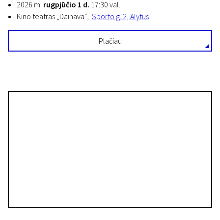
2026 m.
rugpjūčio 1 d.
17:30 val.
Kino teatras „Dainava“,
Sporto g. 2, Alytus
Plačiau