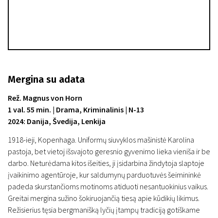
Mergina su adata
Rež. Magnus von Horn
1 val. 55 min. | Drama, Kriminalinis | N-13
2024: Danija, Švedija, Lenkija
1918-ieji, Kopenhaga. Uniformų siuvyklos mašinistė Karolina
pastoja, bet vietoj išsvajoto geresnio gyvenimo lieka vieniša ir be
darbo. Neturėdama kitos išeities, ji įsidarbina žindytoja slaptoje
įvaikinimo agentūroje, kur saldumynų parduotuvės šeimininkė
padeda skurstančioms motinoms atiduoti nesantuokinius vaikus.
Greitai mergina sužino šokiruojančią tiesą apie kūdikių likimus.
Režisierius tęsia bergmanišką lyčių įtampų tradiciją gotiškame