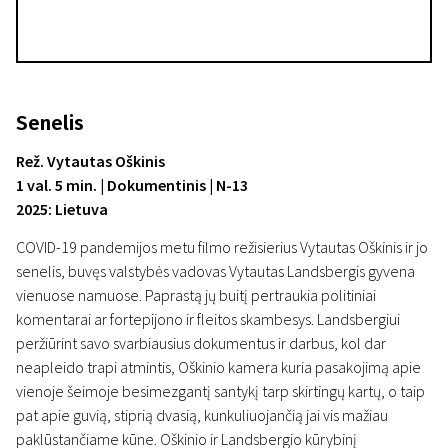
Senelis
Rež. Vytautas Oškinis
1 val. 5 min. | Dokumentinis | N-13
2025: Lietuva
COVID-19 pandemijos metu filmo režisierius Vytautas Oškinis ir jo
senelis, buvęs valstybės vadovas Vytautas Landsbergis gyvena
vienuose namuose. Paprastą jų buitį pertraukia politiniai
komentarai ar fortepijono ir fleitos skambesys. Landsbergiui
peržiūrint savo svarbiausius dokumentus ir darbus, kol dar
neapleido trapi atmintis, Oškinio kamera kuria pasakojimą apie
vienoje šeimoje besimezgantį santykį tarp skirtingų kartų, o taip
pat apie guvią, stiprią dvasią, kunkuliuojančią jai vis mažiau
paklūstančiame kūne. Oškinio ir Landsbergio kūrybinį