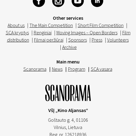
Other services
About us
|
The Main Competition
|
Short Film Competition
|
SCA kryptys
|
Renginiai
|
Moving Images – Open Borders
|
Film
distribution
|
Filmai peržiūrai
|
Sponsors
|
Press
|
Volunteers
|
Archive
Main menu
Scanorama
|
News
|
Program
|
SCA vasara
VšĮ „Kino Aljansas“
Goštauto g. 4, 01106
Vilnius,
Lietuva
Reg. nr. 126218936