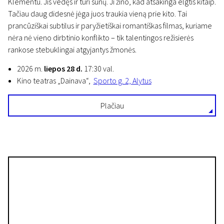
Klementu. Jis vedęs ir turi sūnų. Ji žino, kad atsakinga elgtis kitaip.
Tačiau daug didesnė jėga juos traukia vieną prie kito. Tai
prancūziškai subtilus ir paryžietiškai romantiškas filmas, kuriame
nėra nė vieno dirbtinio konflikto – tik talentingos režisierės
rankose stebuklingai atgyjantys žmonės.
2026 m.
liepos 28 d.
17:30 val.
Kino teatras „Dainava“,
Sporto g. 2, Alytus
Plačiau