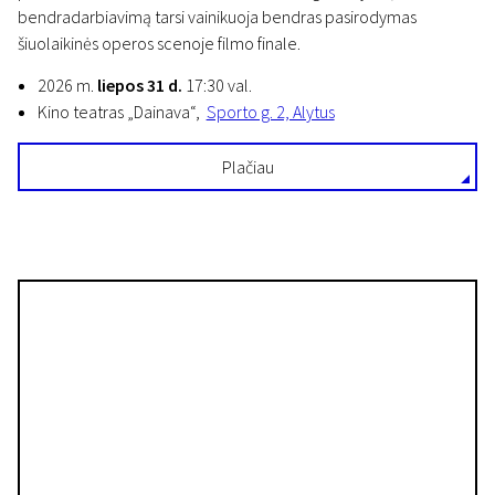
bendradarbiavimą tarsi vainikuoja bendras pasirodymas
šiuolaikinės operos scenoje filmo finale.
2026 m.
liepos 31 d.
17:30 val.
Kino teatras „Dainava“,
Sporto g. 2, Alytus
Plačiau