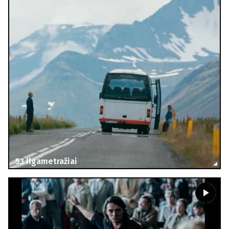
53
Ilgametražiai