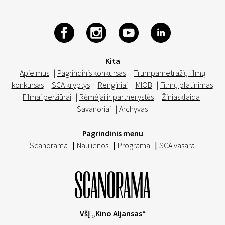
Kita
Apie mus
|
Pagrindinis konkursas
|
Trumpametražių filmų
konkursas
|
SCA kryptys
|
Renginiai
|
MIOB
|
Filmų platinimas
|
Filmai peržiūrai
|
Rėmėjai ir partnerystės
|
Žiniasklaida
|
Savanoriai
|
Archyvas
Pagrindinis menu
Scanorama
|
Naujienos
|
Programa
|
SCA vasara
VšĮ „Kino Aljansas“