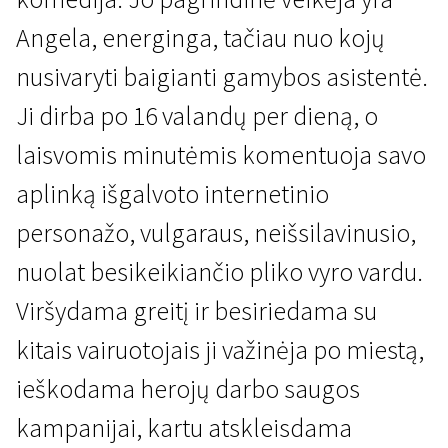
Angela, energinga, tačiau nuo kojų
nusivaryti baigianti gamybos asistentė.
Ji dirba po 16 valandų per dieną, o
laisvomis minutėmis komentuoja savo
Kertant Europą
Nesitikėk per daug iš pasaulio
aplinką išgalvoto internetinio
pabaigos
personažo, vulgaraus, neišsilavinusio,
2 val. 43 min. | Komedija | N-18
nuolat besikeikiančio pliko vyro vardu.
Viršydama greitį ir besiriedama su
kitais vairuotojais ji važinėja po miestą,
ieškodama herojų darbo saugos
kampanijai, kartu atskleisdama