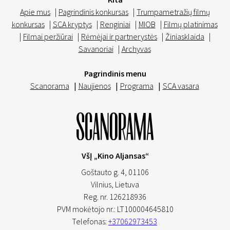
Apie mus
|
Pagrindinis konkursas
|
Trumpametražių filmų
konkursas
|
SCA kryptys
|
Renginiai
|
MIOB
|
Filmų platinimas
|
Filmai peržiūrai
|
Rėmėjai ir partnerystės
|
Žiniasklaida
|
Savanoriai
|
Archyvas
Pagrindinis menu
Scanorama
|
Naujienos
|
Programa
|
SCA vasara
VšĮ „Kino Aljansas“
Goštauto g. 4, 01106
Vilnius,
Lietuva
Reg. nr. 126218936
PVM mokėtojo nr.: LT100004645810
Telefonas:
+37062973453