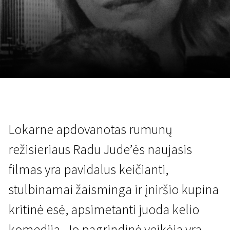
Lapkričio 5 - 22
2026
Lokarne apdovanotas rumunų
režisieriaus Radu Jude’ės naujasis
filmas yra pavidalus keičianti,
stulbinamai žaisminga ir įniršio kupina
kritinė esė, apsimetanti juoda kelio
komedija. Jo pagrindinė veikėja yra