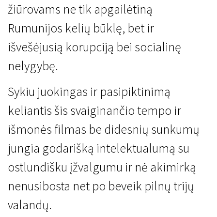
žiūrovams ne tik apgailėtiną
Rumunijos kelių būklę, bet ir
išvešėjusią korupciją bei socialinę
nelygybę.
Sykiu juokingas ir pasipiktinimą
keliantis šis svaiginančio tempo ir
išmonės filmas be didesnių sunkumų
jungia godarišką intelektualumą su
ostlundišku įžvalgumu ir nė akimirką
nenusibosta net po beveik pilnų trijų
valandų.