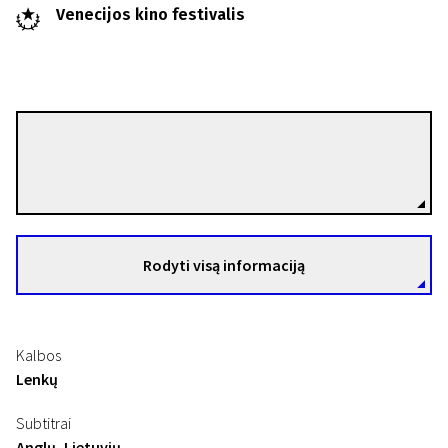
Venecijos kino festivalis
Jan Paweł Matuszynski
Režisierius(-ė)
Rodyti visą informaciją
Kalbos
Lenkų
Subtitrai
Anglų, Lietuvių