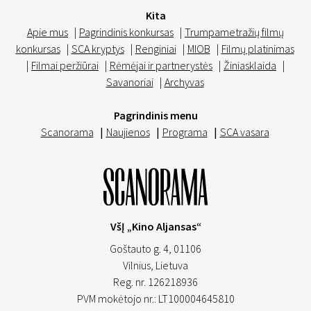
Kita
Apie mus
|
Pagrindinis konkursas
|
Trumpametražių filmų
konkursas
|
SCA kryptys
|
Renginiai
|
MIOB
|
Filmų platinimas
|
Filmai peržiūrai
|
Rėmėjai ir partnerystės
|
Žiniasklaida
|
Savanoriai
|
Archyvas
Pagrindinis menu
Scanorama
|
Naujienos
|
Programa
|
SCA vasara
VšĮ „Kino Aljansas“
Goštauto g. 4, 01106
Vilnius,
Lietuva
Reg. nr. 126218936
PVM mokėtojo nr.: LT100004645810