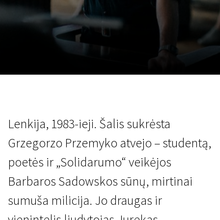
Lapkričio 5 - 22
2026
Lenkija, 1983-ieji. Šalis sukrėsta
Grzegorzo Przemyko atvejo – studentą,
poetės ir „Solidarumo“ veikėjos
Barbaros Sadowskos sūnų, mirtinai
sumuša milicija. Jo draugas ir
vienintelis liudytojas Jurekas