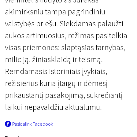
akimirksniu tampa pagrindiniu
valstybės priešu. Siekdamas palaužti
aukos artimuosius, režimas pasitelkia
visas priemones: slaptąsias tarnybas,
Kertant Europą
miliciją, žiniasklaidą ir teismą.
Nepalikti žymių
Remdamasis istoriniais įvykiais,
2 val. 40 min. | Drama, Istorinis | N-16
režisierius kuria įtaigų ir dėmesį
prikaustantį pasakojimą, sukrečiantį
laikui nepavaldžiu aktualumu.
Pasidalink Facebook