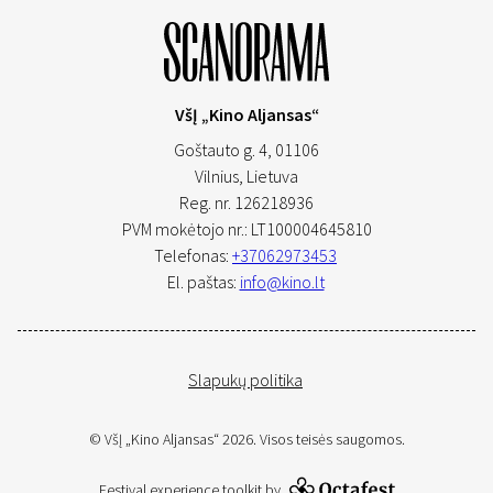
VšĮ „Kino Aljansas“
Goštauto g. 4, 01106
Vilnius,
Lietuva
Reg. nr. 126218936
PVM mokėtojo nr.: LT100004645810
Telefonas:
+37062973453
El. paštas:
info@kino.lt
Slapukų politika
© VšĮ „Kino Aljansas“ 2026. Visos teisės saugomos.
Festival experience toolkit by