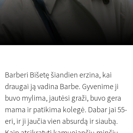
Lapkričio 5 - 22
2026
Barberi Bišetę šiandien erzina, kai
draugai ją vadina Barbe. Gyvenime ji
buvo mylima, jautėsi graži, buvo gera
mama ir patikima kolegė. Dabar jai 55-
eri, ir ji jaučia vien absurdą ir siaubą.
Kaip atsikratyti kamuojančių minčių