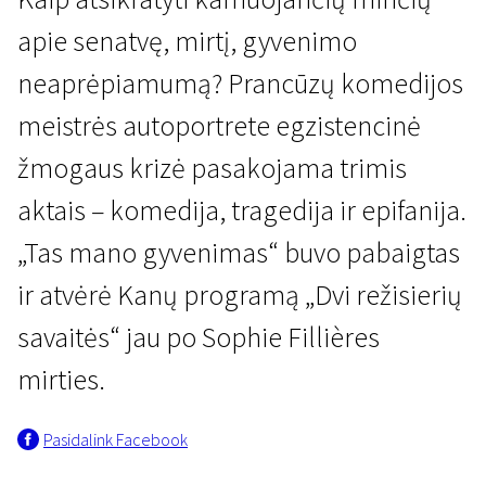
apie senatvę, mirtį, gyvenimo
neaprėpiamumą? Prancūzų komedijos
meistrės autoportrete egzistencinė
žmogaus krizė pasakojama trimis
Kertant Europą
aktais – komedija, tragedija ir epifanija.
Tas mano gyvenimas
„Tas mano gyvenimas“ buvo pabaigtas
1 val. 39 min. | Drama, Komedija | N-13
ir atvėrė Kanų programą „Dvi režisierių
savaitės“ jau po Sophie Fillières
mirties.
Pasidalink Facebook