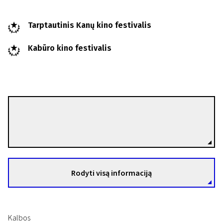
Tarptautinis Kanų kino festivalis
Kabūro kino festivalis
Sophie Fillières
Režisierius(-ė)
Rodyti visą informaciją
Kalbos