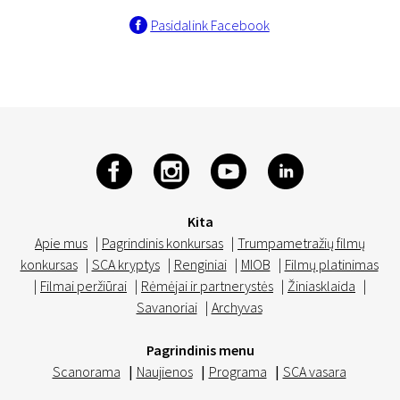
Pasidalink Facebook
Kita
Apie mus
|
Pagrindinis konkursas
|
Trumpametražių filmų
konkursas
|
SCA kryptys
|
Renginiai
|
MIOB
|
Filmų platinimas
|
Filmai peržiūrai
|
Rėmėjai ir partnerystės
|
Žiniasklaida
|
Savanoriai
|
Archyvas
Pagrindinis menu
Scanorama
|
Naujienos
|
Programa
|
SCA vasara