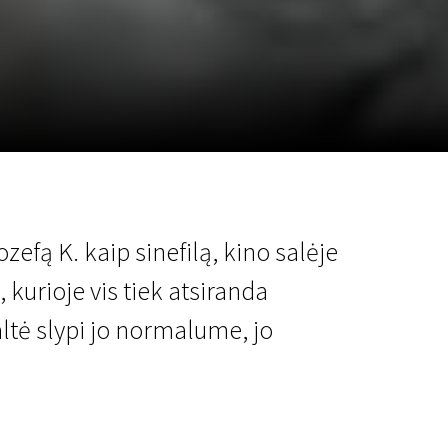
a
SCA vasara
...
efą K. kaip sinefilą, kino salėje
 kurioje vis tiek atsiranda
ltė slypi jo normalume, jo