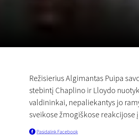
Lapkričio 5 - 22
2026
Režisierius Algimantas Puipa savoj
stebintį Chaplino ir Lloydo nuotyk
valdininkai, nepaliekantys jo ram
sveikose žmogiškose reakcijose į
Pasidalink Facebook