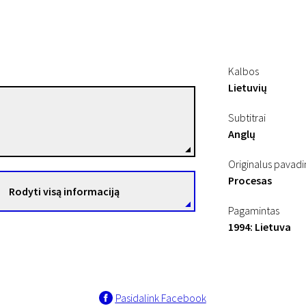
Kalbos
Lietuvių
Algimantas Puipa
Subtitrai
Režisierius(-ė)
Anglų
Originalus pavad
Procesas
Rodyti visą informaciją
Pagamintas
1994: Lietuva
Pasidalink Facebook