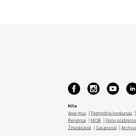
Kita
Apie mus
|
Pagrindinis konkursas
|
Renginiai
|
MIOB
|
Filmų platinima
Žiniasklaida
|
Savanoriai
|
Archyv