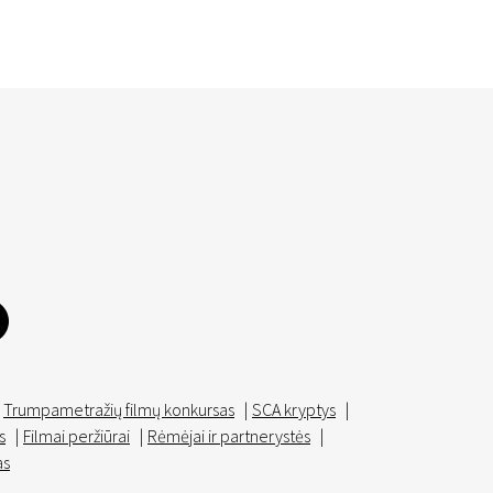
Trumpametražių filmų konkursas
|
SCA kryptys
|
s
|
Filmai peržiūrai
|
Rėmėjai ir partnerystės
|
as