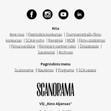
Kita
Apie mus
|
Pagrindinis konkursas
|
Trumpametražių filmų
konkursas
|
SCA kryptys
|
Renginiai
|
MIOB
|
Filmų platinimas
|
Filmai peržiūrai
|
Rėmėjai ir partnerystės
|
Žiniasklaida
|
Savanoriai
|
Archyvas
Pagrindinis menu
Scanorama
|
Naujienos
|
Programa
|
SCA vasara
VšĮ „Kino Aljansas“