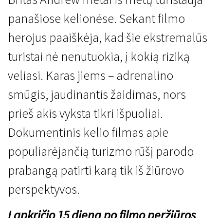
panašiose kelionėse. Sekant filmo
herojus paaiškėja, kad šie ekstremalūs
turistai nė nenutuokia, į kokią riziką
veliasi. Karas jiems – adrenalino
Pagrindinis konkursas
smūgis, jaudinantis žaidimas, nors
Pavojaus zona
prieš akis vyksta tikri išpuoliai.
1 val. 32 min. | Dokumentinis | N-13
Dokumentinis kelio filmas apie
populiarėjančią turizmo rūšį parodo
prabangą patirti karą tik iš žiūrovo
perspektyvos.
Lapkričio 15 dieną po filmo peržiūros