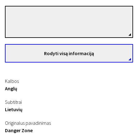
Vita Maria Drygas
Režisierius(-ė)
Rodyti visą informaciją
Kalbos
Anglų
Subtitrai
Lietuvių
Originalus pavadinimas
Danger Zone