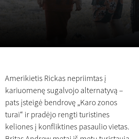
Lapkričio 5 - 22
2026
Amerikietis Rickas nepriimtas į
kariuomenę sugalvojo alternatyvą –
pats įsteigė bendrovę „Karo zonos
turai“ ir pradėjo rengti turistines
keliones į konfliktines pasaulio vietas.
Britas Andrew metai iš metų turistauja