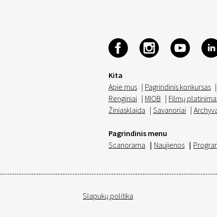
Kita
Apie mus
|
Pagrindinis konkursas
|
Renginiai
|
MIOB
|
Filmų platinima
Žiniasklaida
|
Savanoriai
|
Archyv
Pagrindinis menu
Scanorama
|
Naujienos
|
Progra
Slapukų politika