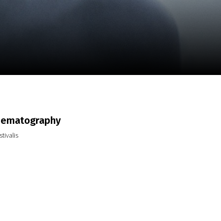
a
SCA vasara
...
nematography
tivalis