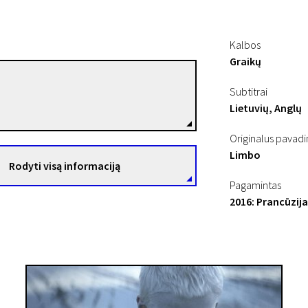
Kalbos
Graikų
Konstantina Kotzamani
Subtitrai
Režisierius(-ė)
Lietuvių, Anglų
Originalus pavad
Limbo
Rodyti visą informaciją
Pagamintas
2016: Prancūzija