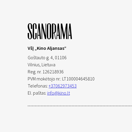
VšĮ „Kino Aljansas“
Goštauto g. 4, 01106
Vilnius,
Lietuva
Reg. nr. 126218936
PVM mokėtojo nr.: LT100004645810
Telefonas:
+37062973453
El. paštas:
info@kino.lt