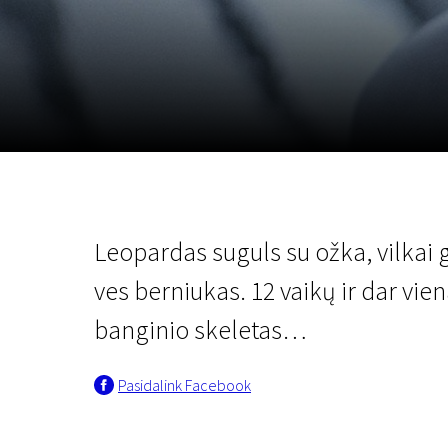
Lapkričio 5 - 22
2026
Leopardas suguls su ožka, vilkai g
ves berniukas. 12 vaikų ir dar vie
banginio skeletas…
Pasidalink Facebook