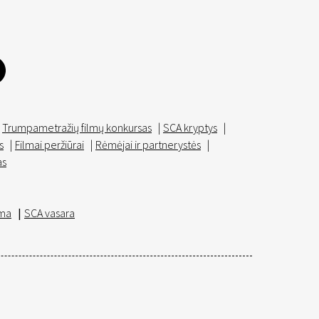
Trumpametražių filmų konkursas
|
SCA kryptys
|
s
|
Filmai peržiūrai
|
Rėmėjai ir partnerystės
|
as
ma
|
SCA vasara