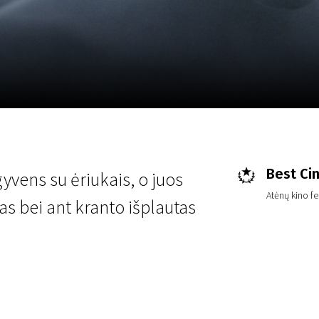
LT
Scanorama
Naujienos
Program
Best Ci
yvens su ėriukais, o juos
Atėnų kino fes
nas bei ant kranto išplautas