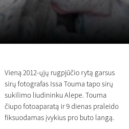
Lapkričio 5 - 22
2026
Vieną 2012-ųjų rugpjūčio rytą garsus
sirų fotografas Issa Touma tapo sirų
sukilimo liudininku Alepe. Touma
čiupo fotoaparatą ir 9 dienas praleido
fiksuodamas įvykius pro buto langą.