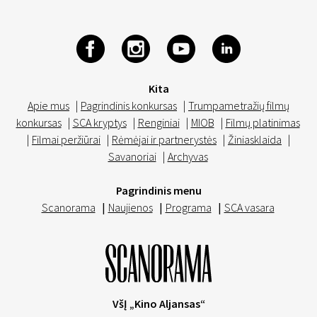
Kita
Apie mus
|
Pagrindinis konkursas
|
Trumpametražių filmų
konkursas
|
SCA kryptys
|
Renginiai
|
MIOB
|
Filmų platinimas
|
Filmai peržiūrai
|
Rėmėjai ir partnerystės
|
Žiniasklaida
|
Savanoriai
|
Archyvas
Pagrindinis menu
Scanorama
|
Naujienos
|
Programa
|
SCA vasara
VšĮ „Kino Aljansas“