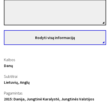
Jeppe Rønde
Režisierius(-ė)
Rodyti visą informaciją
Kalbos
Danų
Subtitrai
Lietuvių, Anglų
Pagamintas
2015: Danija, Jungtinė Karalystė, Jungtinės Valstijos