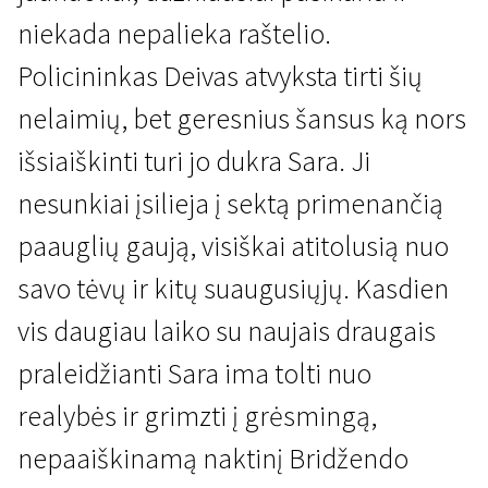
niekada nepalieka raštelio.
Policininkas Deivas atvyksta tirti šių
nelaimių, bet geresnius šansus ką nors
išsiaiškinti turi jo dukra Sara. Ji
nesunkiai įsilieja į sektą primenančią
Naujienos iš Šiaurės
Bridžendas
paauglių gaują, visiškai atitolusią nuo
1 val. 44 min. | Drama | N/A
savo tėvų ir kitų suaugusiųjų. Kasdien
vis daugiau laiko su naujais draugais
praleidžianti Sara ima tolti nuo
realybės ir grimzti į grėsmingą,
nepaaiškinamą naktinį Bridžendo