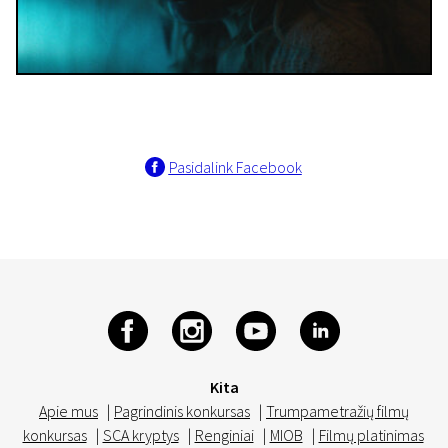
Pasidalink Facebook
Kita
Apie mus
|
Pagrindinis konkursas
|
Trumpametražių filmų
konkursas
|
SCA kryptys
|
Renginiai
|
MIOB
|
Filmų platinimas