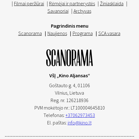
|
Filmai peržiūrai
|
Rėmėjai ir partnerystės
|
Žiniasklaida
|
Savanoriai
|
Archyvas
Pagrindinis menu
Scanorama
|
Naujienos
|
Programa
|
SCA vasara
VšĮ „Kino Aljansas“
Goštauto g. 4, 01106
Vilnius,
Lietuva
Reg. nr. 126218936
PVM mokėtojo nr.: LT100004645810
Telefonas:
+37062973453
El. paštas:
info@kino.lt