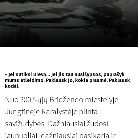
Lapkričio 5 - 22
2026
- Jei sutiksi Dievą... Jei jis tau nusišypsos, paprašyk
mums atleidimo. Paklausk jo, kokia prasmė. Paklausk
kodėl.
Nuo 2007-ųjų Bridžendo miestelyje
Jungtinėje Karalystėje plinta
savižudybės. Dažniausiai žudosi
jaunuoliai, dažniausiai pasikaria ir