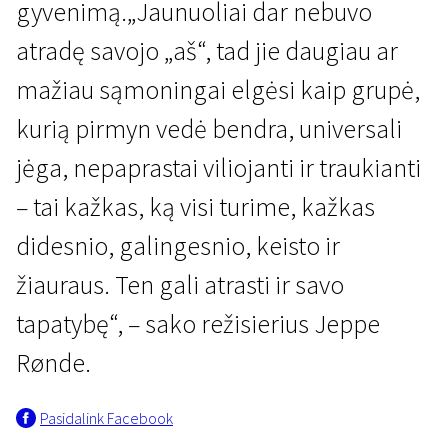
gyvenimą.„Jaunuoliai dar nebuvo
atradę savojo „aš“, tad jie daugiau ar
mažiau sąmoningai elgėsi kaip grupė,
kurią pirmyn vedė bendra, universali
jėga, nepaprastai viliojanti ir traukianti
– tai kažkas, ką visi turime, kažkas
didesnio, galingesnio, keisto ir
žiauraus. Ten gali atrasti ir savo
tapatybę“, – sako režisierius Jeppe
Rønde.
Pasidalink Facebook