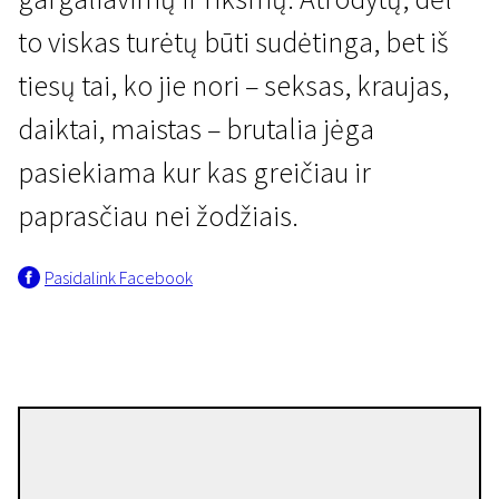
to viskas turėtų būti sudėtinga, bet iš
tiesų tai, ko jie nori – seksas, kraujas,
daiktai, maistas – brutalia jėga
pasiekiama kur kas greičiau ir
Siaubo komedijų naktis
paprasčiau nei žodžiais.
AAAAAAAAH!
Pasidalink Facebook
1 val. 20 min. | N/A
Steve Oram
Režisierius(-ė)