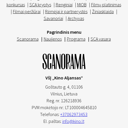
konkursas
|
SCA kryptys
|
Renginiai
|
MIOB
|
Filmų platinimas
|
Filmai peržiūrai
|
Rėmėjai ir partnerystės
|
Žiniasklaida
|
Savanoriai
|
Archyvas
Pagrindinis menu
Scanorama
|
Naujienos
|
Programa
|
SCA vasara
VšĮ „Kino Aljansas“
Goštauto g. 4, 01106
Vilnius,
Lietuva
Reg. nr. 126218936
PVM mokėtojo nr.: LT100004645810
Telefonas:
+37062973453
El. paštas:
info@kino.lt