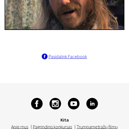
Pasidalink Facebook
Kita
Apie mus
|
Pagrindinis konkursas
|
Trumpametražių filmų