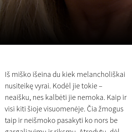
Lapkričio 5 - 22
2026
Iš miško išeina du kiek melancholiškai
nusiteikę vyrai. Kodėl jie tokie –
neaišku, nes kalbėti jie nemoka. Kaip ir
visi kiti šioje visuomenėje. Čia žmogus
taip ir neišmoko pasakyti ko nors be
gargaliavimų ir riksmų. Atrodytų, dėl