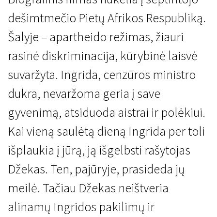
dešimtmečio Pietų Afrikos Respubliką.
Šalyje – apartheido režimas, žiauri
rasinė diskriminacija, kūrybinė laisvė
suvaržyta. Ingrida, cenzūros ministro
Naujienos iš Nyderlandų
dukra, nevaržoma geria į save
Drugeliai juodieji
gyvenimą, atsiduoda aistrai ir polėkiui.
1 val. 40 min. | Drama | N/A
Kai vieną saulėtą dieną Ingrida per toli
išplaukia į jūrą, ją išgelbsti rašytojas
Džekas. Ten, pajūryje, prasideda jų
meilė. Tačiau Džekas neištveria
alinamų Ingridos pakilimų ir