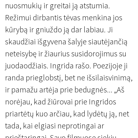
nuosmukių ir greitai ją atstumia.
Režimui dirbantis tėvas menkina jos
kūrybą ir gniuždo ją dar labiau. Ji
skaudžiai išgyvena šalyje siautėjančią
neteisybę ir žiaurius susidorojimus su
juodaodžiais. Ingrida rašo. Poezijoje ji
randa prieglobstį, bet ne išsilaisvinimą,
ir pamažu artėja prie bedugnės... „Aš
norėjau, kad žiūrovai prie Ingridos
priartėtų kuo arčiau, kad lydėtų ją, net
tada, kai elgiasi neprotingai ar
prieštaringai. Savo filmuose siekiu