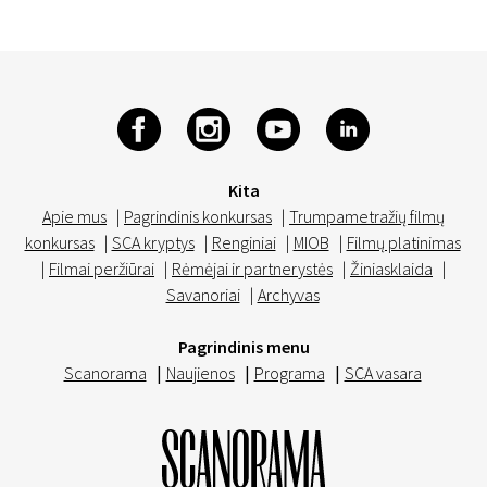
Kita
Apie mus
|
Pagrindinis konkursas
|
Trumpametražių filmų
konkursas
|
SCA kryptys
|
Renginiai
|
MIOB
|
Filmų platinimas
|
Filmai peržiūrai
|
Rėmėjai ir partnerystės
|
Žiniasklaida
|
Savanoriai
|
Archyvas
Pagrindinis menu
Scanorama
|
Naujienos
|
Programa
|
SCA vasara