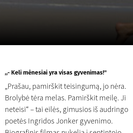
Lapkričio 5 - 22
2026
,,- Keli mėnesiai yra visas gyvenimas!"
„Prašau, pamirškit teisingumą, jo nėra.
Brolybė tėra melas. Pamirškit meilę. Ji
neteisi“ – tai eilės, gimusios iš audringo
poetės Ingridos Jonker gyvenimo.
Biografinis filmas nukelia į septintojo