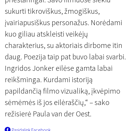
sukurti tikroviškus, žmogiškus,
įvairiapusiškus personažus. Norėdami
kuo giliau atskleisti veikėjų
charakterius, su aktoriais dirbome itin
daug. Poezija taip pat buvo labai svarbi.
Ingridos Jonker eilėse gamta labai
reikšminga. Kurdami istoriją
papildančią filmo vizualiką, įkvėpimo
sėmėmės iš jos eilėraščių,“ – sako
režisierė Paula van der Oest.
Pasidalink Facebook