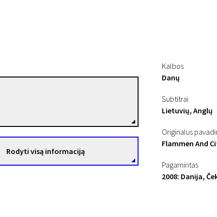
Kalbos
Danų
Ole Christian Madsen
Subtitrai
Režisierius(-ė)
Lietuvių, Anglų
Originalus pavad
Flammen And Ci
Rodyti visą informaciją
Pagamintas
2008: Danija, Ček