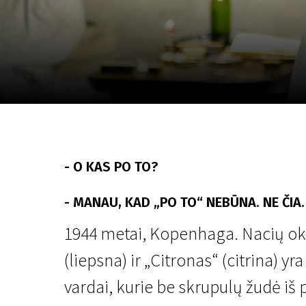
Lapkričio 5 - 22
2026
- O KAS PO TO?
- MANAU, KAD „PO TO“ NEBŪNA. NE ČIA
1944 metai, Kopenhaga. Nacių ok
(liepsna) ir „Citronas“ (citrina) yr
vardai, kurie be skrupulų žudė iš