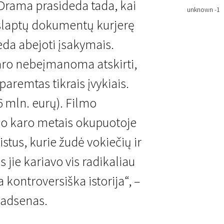
. Drama prasideda tada, kai
unknown -1
slaptų dokumentų kurjerę
deda abejoti įsakymais.
daro nebeįmanoma atskirti,
paremtas tikrais įvykiais.
(6 mln. eurų). Filmo
io karo metais okupuotoje
stus, kurie žudė vokiečių ir
jie kariavo vis radikaliau
a kontroversiška istorija“, –
Madsenas.