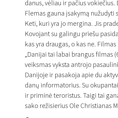
danus, vėliau ir pačius vokiečius
Flemas gauna įsakymą nužudyti 
Keti, kuri yra jo mergina. Jis pra
Kovojant su galingu priešu pasi­
kas yra draugas, o kas ne. Filmas 
"Scanoramos" naujienos
„Danijai tai labai brangus filmas 
Liepsna ir citrina
veiksmas vyksta antrojo pasaulin
2 val. 10 min. | Drama | N/A
Danijoje ir pasakoja apie du aktyvi
danų informatorius. Su okupantais 
ir priminė teroristus. Taigi tai gan
sako režisierius Ole Christianas 