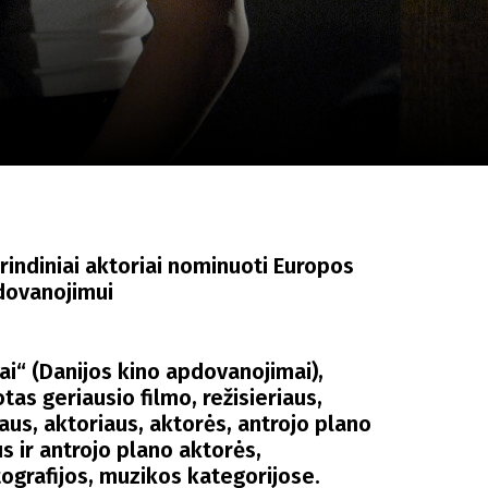
a
SCA vasara
...
rindiniai aktoriai nominuoti Europos
dovanojimui
ai“ (Danijos kino apdovanojimai),
as geriausio filmo, režisieriaus,
aus, aktoriaus, aktorės, antrojo plano
s ir antrojo plano aktorės,
ografijos, muzikos kategorijose.