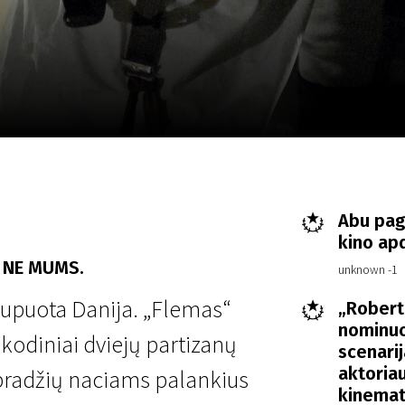
LT
Scanorama
Naujienos
Program
Abu pag
kino ap
. NE MUMS.
unknown -1
upuota Danija. „Flemas“
„Robert
nominuot
a kodiniai dviejų partizanų
scenarij
aktoriau
 pradžių naciams palankius
kinemat