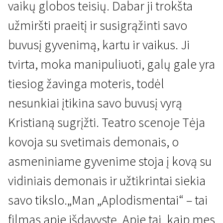
vaikų globos teisių. Dabar ji trokšta
užmiršti praeitį ir susigrąžinti savo
buvusį gyvenimą, kartu ir vaikus. Ji
tvirta, moka manipuliuoti, galų gale yra
tiesiog žavinga moteris, todėl
"Scanoramos" naujienos
nesunkiai įtikina savo buvusį vyrą
Aplodismentai
Kristianą sugrįžti. Teatro scenoje Tėja
1 val. 25 min. | Drama | N/A
kovoja su svetimais demonais, o
asmeniniame gyvenime stoja į kovą su
vidiniais demonais ir užtikrintai siekia
savo tikslo.„Man „Aplodismentai“ – tai
filmas apie išdavystę. Apie tai, kaip mes