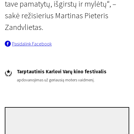
tave pamatytų, išgirstų ir mylėtų“, –
sakė režisierius Martinas Pieteris
Zandvlietas.
Pasidalink Facebook
Tarptautinis Karlovi Varų kino festivalis
apdovanojimas už geriausią moters vaidmenį.
Martin Pieter Zandvliet
Režisierius(-ė)