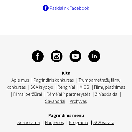
Pasidalink Facebook
Kita
Apie mus
|
Pagrindinis konkursas
|
Trumpametražių filmų
konkursas
|
SCA kryptys
|
Renginiai
|
MIOB
|
Filmų platinimas
|
Filmai peržiūrai
|
Rėmėjai ir partnerystės
|
Žiniasklaida
|
Savanoriai
|
Archyvas
Pagrindinis menu
Scanorama
|
Naujienos
|
Programa
|
SCA vasara