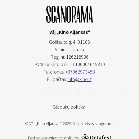
VšĮ „Kino Aljansas“
Goštauto g. 4, 01106
Vilnius,
Lietuva
Reg. nr. 126218936
PVM mokėtojo nr.: LT100004645810
Telefonas:
+37062973453
El. paštas:
info@kino.lt
Slapukų politika
© VšĮ „Kino Aljansas“ 2026. Visos teisės saugomos.
Festival experience toolkit by