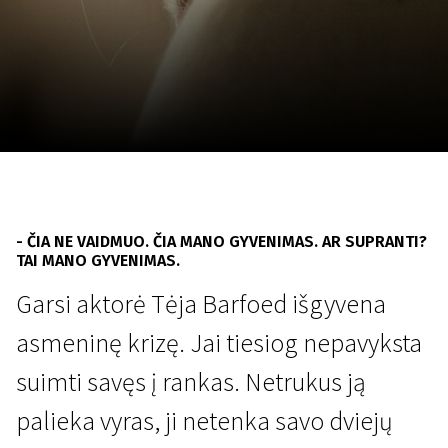
Lapkričio 5 - 22
2026
- ČIA NE VAIDMUO. ČIA MANO GYVENIMAS. AR SUPRANTI?
TAI MANO GYVENIMAS.
Garsi aktorė Tėja Barfoed išgyvena
asmeninę krizę. Jai tiesiog nepavyksta
suimti savęs į rankas. Netrukus ją
palieka vyras, ji netenka savo dviejų