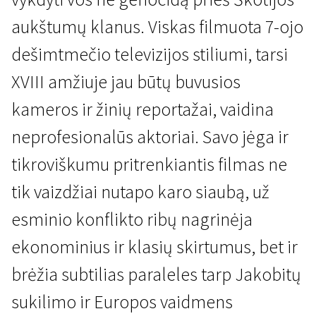
aukštumų klanus. Viskas filmuota 7-ojo
dešimtmečio televizijos stiliumi, tarsi
XVIII amžiuje jau būtų buvusios
kameros ir žinių reportažai, vaidina
Meistriškumo dirbtuvės: Peteris Watkinsas
neprofesionalūs aktoriai. Savo jėga ir
Kulodenas
tikroviškumu pritrenkiantis filmas ne
1 val. 9 min. | Drama, Istorinis, Karinis | N/A
tik vaizdžiai nutapo karo siaubą, už
esminio konflikto ribų nagrinėja
ekonominius ir klasių skirtumus, bet ir
brėžia subtilias paraleles tarp Jakobitų
sukilimo ir Europos vaidmens