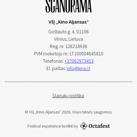
VšĮ „Kino Aljansas“
Goštauto g. 4, 01106
Vilnius,
Lietuva
Reg. nr. 126218936
PVM mokėtojo nr.: LT100004645810
Telefonas:
+37062973453
El. paštas:
info@kino.lt
Slapukų politika
© VšĮ „Kino Aljansas“ 2026. Visos teisės saugomos.
Festival experience toolkit by