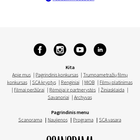
Kita
Apie mus
|
Pagrindinis konkursas
|
Trumpametražių filmų
konkursas
|
SCA kryptys
|
Renginiai
|
MIOB
|
Filmų platinimas
|
Filmai peržiūrai
|
Rėmėjai ir partnerystės
|
Žiniasklaida
|
Savanoriai
|
Archyvas
Pagrindinis menu
Scanorama
|
Naujienos
|
Programa
|
SCA vasara