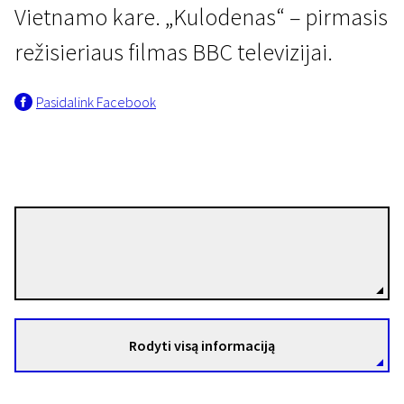
Vietnamo kare. „Kulodenas“ – pirmasis
režisieriaus filmas BBC televizijai.
Pasidalink Facebook
Peter Watkins
Režisierius(-ė)
Rodyti visą informaciją