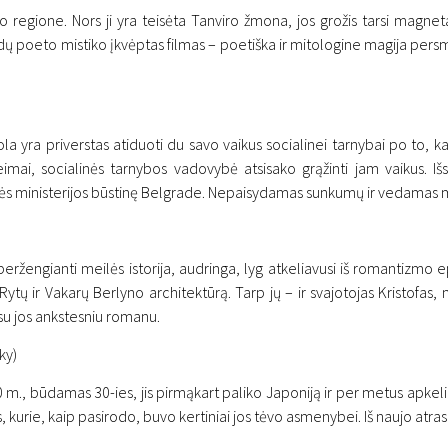
gione. Nors ji yra teisėta Tanviro žmona, jos grožis tarsi magnetas t
 indų poeto mistiko įkvėptas filmas – poetiška ir mitologine magija persmek
la yra priverstas atiduoti du savo vaikus socialinei tarnybai po to, k
imai, socialinės tarnybos vadovybė atsisako grąžinti jam vaikus. Išs
nės ministerijos būstinę Belgrade. Nepaisydamas sunkumų ir vedamas mei
elionės erdve ir laiku
peržengianti meilės istorija, audringa, lyg atkeliavusi iš romantizmo 
ytų ir Vakarų Berlyno architektūrą. Tarp jų – ir svajotojas Kristofas, 
 su jos ankstesniu romanu.
ky)
970 m., būdamas 30-ies, jis pirmąkart paliko Japoniją ir per metus ap
s, kurie, kaip pasirodo, buvo kertiniai jos tėvo asmenybei. Iš naujo atras