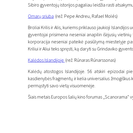
Sibiro gyventojų istorijos pagaliau leidžia rasti atsakymus
Omarų sriuba
(rež. Pepe Andreu, Rafael Molés)
Broliai Krilis ir Alis, kuriems priklauso jaukioji Islandi
gyventojai prisimena neseniai anapilin išėjusių vietini
korporacija neseniai pateikė pasiūlymą miestelyje past
Kriliui ir Aliui teks spręsti, ką daryti su Grindaviko gyv
Kalėdos Islandijoje
(rež. Rúnaras Rúnarssonas)
Kalėdų atostogos Islandijoje. 56 atskiri epizodai pi
kasdienybės fragmentų ir kelia universalius žmogiškus kl
permąstyti savo vietą visuomenėje.
Šiais metais Europos šalių kino forumas „Scanorama“ vyks