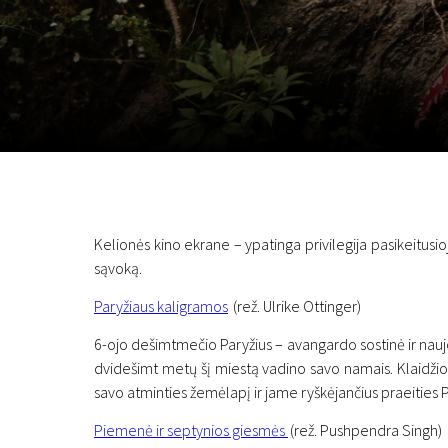
Lapkričio 5 - 22
2026
Kelionės kino ekrane – ypatinga privilegija pasikeitusioj
sąvoką.
Paryžiaus kaligramos
(rež. Ulrike Ottinger)
6-ojo dešimtmečio Paryžius – avangardo sostinė ir naujo
dvidešimt metų šį miestą vadino savo namais. Klaidžio
savo atminties žemėlapį ir jame ryškėjančius praeities Pa
Piemenė ir septynios giesmės
(rež. Pushpendra Singh)