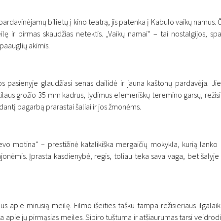
rdavinėjamų bilietų į kino teatrą, jis patenka į Kabulo vaikų namus. Č
lę ir pirmas skaudžias netektis. „Vaikų namai“ – tai nostalgijos, spal
paauglių akimis.
s pasienyje glaudžiasi senas dailidė ir jauna kaštonų pardavėja. Jie d
aus grožio 35 mm kadrus, lydimus efemeriškų teremino garsų, režisie
odantį pagarbą prarastai šaliai ir jos žmonėms.
ievo motina“ – prestižinė katalikiška mergaičių mokykla, kurią lanko 
nėmis. Įprasta kasdienybė, regis, toliau teka sava vaga, bet šalyje ir
s apie mirusią meilę. Filmo išeities tašku tampa režisieriaus ilgalaik
ina apie jų pirmąsias meiles. Sibiro tuštuma ir atšiaurumas tarsi veid