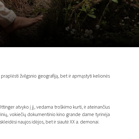
a
SCA vasara
...
 praplėsti žvilgsnio geografiją, bet ir apmąstyti kelionės
inger atvyko į jį, vedama troškimo kurti, ir ateinančius
vinių, vokiečių dokumentinio kino grande dame tyrinėja
kleidėsi naujos idėjos, bet ir siautė XX a. demonai.