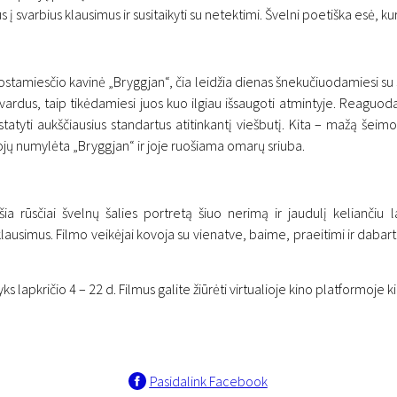
 į svarbius klausimus ir susitaikyti su netektimi. Švelni poetiška esė, kur
jos uostamiesčio kavinė „Bryggjan“, čia leidžia dienas šnekučiuodamiesi s
ų vardus, taip tikėdamiesi juos kuo ilgiau išsaugoti atmintyje. Reaguo
atyti aukščiausius standartus atitinkantį viešbutį. Kita – mažą šeimo
entojų numylėta „Bryggjan“ ir joje ruošiama omarų sriuba.
ešia rūsčiai švelnų šalies portretą šiuo nerimą ir jaudulį kelianči
ausimus. Filmo veikėjai kovoja su vienatve, baime, praeitimi ir dabart
 lapkričio 4 – 22 d. Filmus galite žiūrėti virtualioje kino platformoje 
Pasidalink Facebook