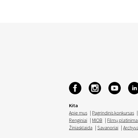
Kita
Apie mus
|
Pagrindinis konkursas
|
Renginiai
|
MIOB
|
Filmų platinima
Žiniasklaida
|
Savanoriai
|
Archyv