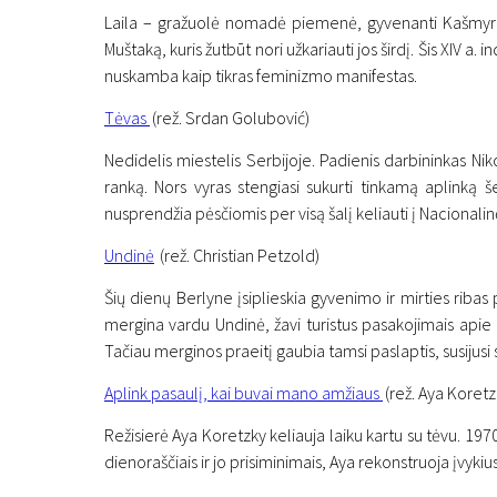
Laila – gražuolė nomadė piemenė, gyvenanti Kašmyro re
Muštaką, kuris žutbūt nori užkariauti jos širdį. Šis XIV a.
nuskamba kaip tikras feminizmo manifestas.
Tėvas
(rež. Srdan Golubović)
Nedidelis miestelis Serbijoje. Padienis darbininkas Niko
ranką. Nors vyras stengiasi sukurti tinkamą aplinką še
nusprendžia pėsčiomis per visą šalį keliauti į Nacionali
Naujienos
„Scanorama“ namuose: k
Undinė
(rež. Christian Petzold)
16 lapkričio 2020
Šių dienų Berlyne įsiplieskia gyvenimo ir mirties ribas 
mergina vardu Undinė, žavi turistus pasakojimais apie R
Tačiau merginos praeitį gaubia tamsi paslaptis, susijusi
Aplink pasaulį, kai buvai mano amžiaus
(rež. Aya Koretz
Režisierė Aya Koretzky keliauja laiku kartu su tėvu. 1
dienoraščiais ir jo prisiminimais, Aya rekonstruoja įvykiu