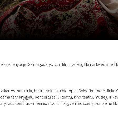
LT
Scanorama
Naujienos
Program
e kasdienybėje. Skirtingos kryptys ir filmų veikėjų likimai kviečia ne tik
s kartos menininkų bei intelektualų biotopas. Dvidešimtmetė Ulrike Ott
dama tarp knygynų, koncertų salių, teatrų, kino teatrų, muziejų ir ka
ryžiaus kontūrus – meninio ir politinio gyvenimo sceną, kurioje ne tik s