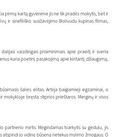
ia pirmą kartą gyvenime jis ne tik pradės mokytis, bet ir
vų ir sinefiliško susižavėjimo Bolivudu kupinas filmas,
alijasi vaizdingais prisiminimais apie praeitį ir sveria
rius kuria poetinį pasakojimą apie kintantį džiaugsmą,
būsimasis šalies elitas. Artėja baigiamieji egzaminai, o
 mokykloje bręsta stiprios prieštaros. Merginų ir visos
io partnerio mirtis. Mėgindamas tvarkytis su gedulu, jis
rodis atspindi jo vidinę būseną netekus mylimo žmogaus. O