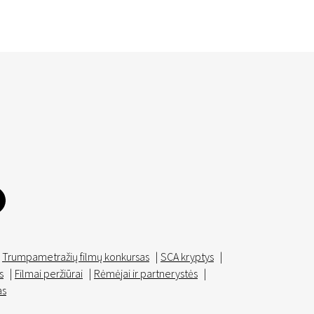
Trumpametražių filmų konkursas
|
SCA kryptys
|
s
|
Filmai peržiūrai
|
Rėmėjai ir partnerystės
|
as