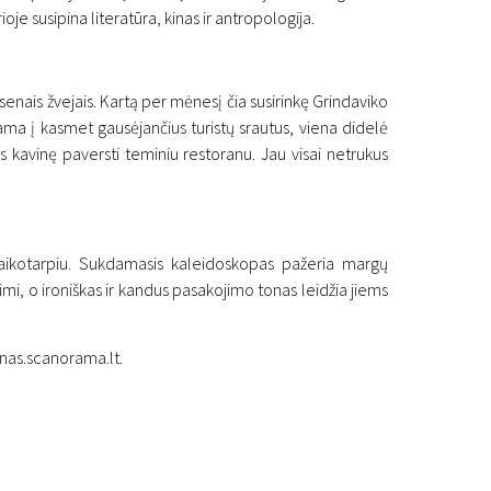
ioje susipina literatūra, kinas ir antropologija.
u senais žvejais. Kartą per mėnesį čia susirinkę Grindaviko
dama į kasmet gausėjančius turistų srautus, viena didelė
s kavinę paversti teminiu restoranu. Jau visai netrukus
u laikotarpiu. Sukdamasis kaleidoskopas pažeria margų
imi, o ironiškas ir kandus pasakojimo tonas leidžia jiems
kinas.scanorama.lt.