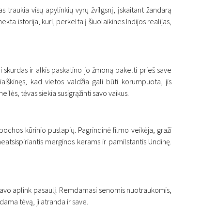
raukia visų apylinkių vyrų žvilgsnį, įskaitant žandarą
ta istorija, kuri, perkelta į šiuolaikines Indijos realijas,
ai skurdas ir alkis paskatino jo žmoną pakelti prieš save
iaiškinęs, kad vietos valdžia gali būti korumpuota, jis
lės, tėvas siekia susigrąžinti savo vaikus.
epochos kūrinio puslapių. Pagrindinė filmo veikėja, graži
neatsispiriantis merginos kerams ir pamilstantis Undinę.
keliavo aplink pasaulį. Remdamasi senomis nuotraukomis,
dama tėvą, ji atranda ir save.