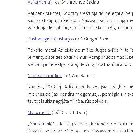
Vaikų namai
(rež. Shahrbanoo Sadat)
Kai penkiolikmetį Kodratą areštuoja dėl nelegaliai perpa
susiras draugų, nukeliaus į Maskvą, patirs pirmąją mei
vaizduojantis politinių sukrėtimų draskomą Afganistaną 
Kaštonų giraitės istorijos
(rež. Gregor Bozic)
Pokario metai. Apleistame miške Jugoslavijos ir Italijo
lemtingus ateities pasirinkimus. Komponuodamas subtil
sielvartą ir netektį – įstabų debiutą, jaudinančiai atidu
Nilo Dievo motina
(rež. Atiq Rahimi)
Ruanda, 1973-ieji. Aukštai ant kalvos įsikūrusi „Nilo D
mokinės dalijasi bendru miegamuoju, pomėgiais ir svajo
tautos laukia negrįžtami ir žiaurūs pokyčiai.
Mano meilė
(rež. David Teboul)
„Mano meilė“ – tai trijų valandų kelionė po prisiminimu
išvyksta į kelionę po Sibirą, kur vietos gyventojus kalb