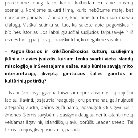
praleidome daug laiko kartu, kalbėdamiesi apie būsimą
scenarijų. Norėjome sukurti filmą, kurio nebūtume matę, bet
norėtume pamatyti. Žinojome, kad jame turi būti kuo mažiau
dialogų. Visiškai sutinku su tuo, ką sakote apie pagoniškas ir
biblines istorijas. Jos labai glaudžiai susijusios tarpusavyje ir iš
esmės turi tą patį tikslą – paaiškinti tai, ko negalime suvokti.
– Pagoniškosios ir krikščioniškosios kultūrų susiliejimą
įkūnija ir avies įvaizdis, kuriam tenka svarbi vieta islandų
mitologijoje ir Šventajame Rašte. Kaip kūrėte savąją mito
interpretaciją, įkvėptą gimtosios šalies gamtos ir
kultūrinių patirčių?
– Islandiškos avys gyvena laisvos ir nepriklausomos. Jų pojūčiai
labiau išlavinti, jos jautriai reaguoja į orų permainas, gali nujausti
artėjančią audrą, pačios grįžti namo, apsaugoti kitus gyvulius ir
žmones. Šiomis savybėmis pasižymi daugiau nei tūkstantį metų
veisiamas ilgavilnių islandiškųjų avių porūšis Leader sheep. Tai
tikros istorijos, įkvėpusios mitų pasaulį.