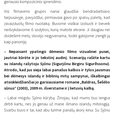
geriausio kompozicinio sprendimo.
Visi filmavimo grupės nariai glaudžiai bendradarbiavo
tarpusavyje, pavyzdžiui, pirmiausiai gavo po spalvų paletę, kad
įsivaizduotų filmo nuotaiką. Buvome visiškai izoliuoti ir beveik
neišvykdavome iš sodybos, kurią matote ekrane. Ji daugiau nei
dvidešimt metų stovėjo negyvenama, todėl galėjome įrengti ją
kaip panorėję.
– Nepaisant ypatingo dėmesio filmo vizualinei pusei,
jautriai kūrėte ir jo tekstinį audinį. Scenarijų rašėte kartu
su islandų rašytoju Sjónu (Sigurjónu Birgiru Sigurðssonu).
Atrodo, kad jus sieja labai panašus kalbos ir tylos jausmas
bei dėmesys islandų ir biblinių mitų sampynai, iškalbingai
atsiskleidžiančiai jo garsiausiame romane „Baldras, Šešėlio
sūnus“ (2003), 2009 m. išverstame ir į lietuvių kalbą.
– Labai mėgstu Sjóno kūrybą. Žinojau, kad mums bus lengva
dirbti kartu, nes jis geriau už mane išmano islandų mitologiją.
Svarbu buvo ir tai, kad abu turime panašų skonį kinui. Su Sjónu