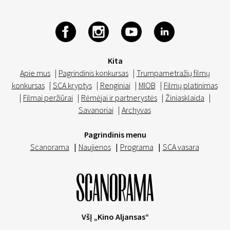
Kita
Apie mus
|
Pagrindinis konkursas
|
Trumpametražių filmų
konkursas
|
SCA kryptys
|
Renginiai
|
MIOB
|
Filmų platinimas
|
Filmai peržiūrai
|
Rėmėjai ir partnerystės
|
Žiniasklaida
|
Savanoriai
|
Archyvas
Pagrindinis menu
Scanorama
|
Naujienos
|
Programa
|
SCA vasara
VšĮ „Kino Aljansas“