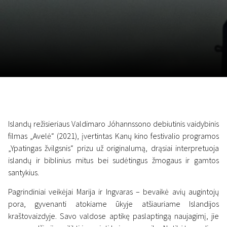
Lapkričio 5 - 22
2026
Islandų režisieriaus Valdimaro Jóhannssono debiutinis vaidybinis
filmas „Avelė“ (2021), įvertintas Kanų kino festivalio programos
„Ypatingas žvilgsnis“ prizu už originalumą, drąsiai interpretuoja
islandų ir biblinius mitus bei sudėtingus žmogaus ir gamtos
santykius.
Pagrindiniai veikėjai Marija ir Ingvaras – bevaikė avių augintojų
pora, gyvenanti atokiame ūkyje atšiauriame Islandijos
kraštovaizdyje. Savo valdose aptikę paslaptingą naujagimį, jie