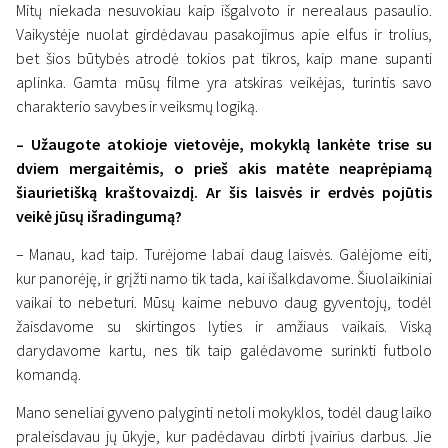
Mitų niekada nesuvokiau kaip išgalvoto ir nerealaus pasaulio.
Vaikystėje nuolat girdėdavau pasakojimus apie elfus ir trolius,
bet šios būtybės atrodė tokios pat tikros, kaip mane supanti
aplinka. Gamta mūsų filme yra atskiras veikėjas, turintis savo
charakterio savybes ir veiksmų logiką.
– Užaugote atokioje vietovėje, mokyklą lankėte trise su
dviem mergaitėmis, o prieš akis matėte neaprėpiamą
šiaurietišką kraštovaizdį. Ar šis laisvės ir erdvės pojūtis
veikė jūsų išradingumą?
– Manau, kad taip. Turėjome labai daug laisvės. Galėjome eiti,
kur panorėję, ir grįžti namo tik tada, kai išalkdavome. Šiuolaikiniai
vaikai to nebeturi. Mūsų kaime nebuvo daug gyventojų, todėl
žaisdavome su skirtingos lyties ir amžiaus vaikais. Viską
darydavome kartu, nes tik taip galėdavome surinkti futbolo
komandą.
Mano seneliai gyveno palyginti netoli mokyklos, todėl daug laiko
praleisdavau jų ūkyje, kur padėdavau dirbti įvairius darbus. Jie