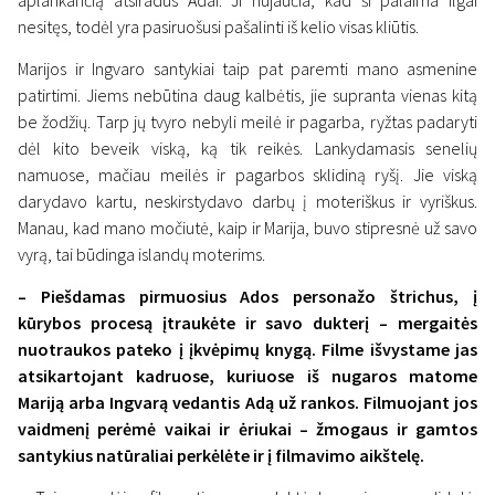
aplankančią atsiradus Adai. Ji nujaučia, kad ši palaima ilgai
nesitęs, todėl yra pasiruošusi pašalinti iš kelio visas kliūtis.
Marijos ir Ingvaro santykiai taip pat paremti mano asmenine
patirtimi. Jiems nebūtina daug kalbėtis, jie supranta vienas kitą
be žodžių. Tarp jų tvyro nebyli meilė ir pagarba, ryžtas padaryti
dėl kito beveik viską, ką tik reikės. Lankydamasis senelių
namuose, mačiau meilės ir pagarbos sklidiną ryšį. Jie viską
darydavo kartu, neskirstydavo darbų į moteriškus ir vyriškus.
Manau, kad mano močiutė, kaip ir Marija, buvo stipresnė už savo
vyrą, tai būdinga islandų moterims.
– Piešdamas pirmuosius Ados personažo štrichus, į
kūrybos procesą įtraukėte ir savo dukterį – mergaitės
nuotraukos pateko į įkvėpimų knygą. Filme išvystame jas
atsikartojant kadruose, kuriuose iš nugaros matome
Mariją arba Ingvarą vedantis Adą už rankos. Filmuojant jos
vaidmenį perėmė vaikai ir ėriukai – žmogaus ir gamtos
santykius natūraliai perkėlėte ir į filmavimo aikštelę.