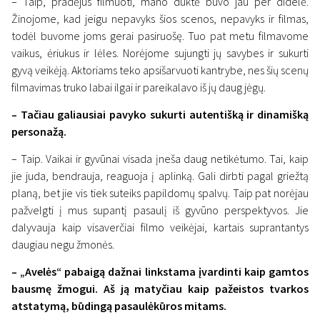
– Taip, pradėjus filmuoti, mano duktė buvo jau per didelė.
Žinojome, kad jeigu nepavyks šios scenos, nepavyks ir filmas,
todėl buvome joms gerai pasiruošę. Tuo pat metu filmavome
vaikus, ėriukus ir lėles. Norėjome sujungti jų savybes ir sukurti
gyvą veikėją. Aktoriams teko apsišarvuoti kantrybe, nes šių scenų
filmavimas truko labai ilgai ir pareikalavo iš jų daug jėgų.
– Tačiau galiausiai pavyko sukurti autentišką ir dinamišką
personažą.
– Taip. Vaikai ir gyvūnai visada įneša daug netikėtumo. Tai, kaip
jie juda, bendrauja, reaguoja į aplinką. Gali dirbti pagal griežtą
planą, bet jie vis tiek suteiks papildomų spalvų. Taip pat norėjau
pažvelgti į mus supantį pasaulį iš gyvūno perspektyvos. Jie
dalyvauja kaip visaverčiai filmo veikėjai, kartais suprantantys
daugiau negu žmonės.
– „Avelės“ pabaigą dažnai linkstama įvardinti kaip gamtos
bausmę žmogui. Aš ją matyčiau kaip pažeistos tvarkos
atstatymą, būdingą pasaulėkūros mitams.