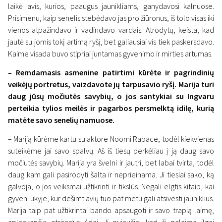
laikė avis, kurios, paaugus jaunikliams, ganydavosi kalnuose.
Prisimenu, kaip senelis stebėdavo jas pro žiūronus, iš tolo visas iki
vienos atpažindavo ir vadindavo vardais. Atrodytų, keista, kad
jautė su jomis tokį artimą ryšį, bet galiausiai vis tiek paskersdavo.
Kaime visada buvo stipriai juntamas gyvenimo ir mirties artumas.
– Remdamasis asmenine patirtimi kūrėte ir pagrindinių
veikėjų portretus, vaizdavote jų tarpusavio ryšį. Marija turi
daug jūsų močiutės savybių, o jos santykiai su Ingvaru
perteikia tylios meilės ir pagarbos persmelktą idilę, kurią
matėte savo senelių namuose.
– Mariją kūrėme kartu su aktore Noomi Rapace, todėl kiekvienas
suteikėme jai savo spalvų. Aš iš tiesų perkėliau į ją daug savo
močiutės savybių. Marija yra švelni ir jautri, bet labai tvirta, todėl
daug kam gali pasirodyti šalta ir neprieinama. Ji tiesiai sako, ką
galvoja, o jos veiksmai užtikrinti ir tikslūs. Negali elgtis kitaip, kai
gyveni ūkyje, kur dešimt avių tuo pat metu gali atsivesti jauniklius.
Marija taip pat užtikrintai bando apsaugoti ir savo trapią laimę,