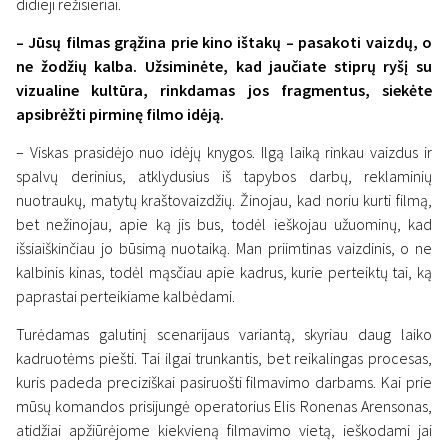
didieji režisieriai.
– Jūsų filmas grąžina prie kino ištakų – pasakoti vaizdų, o
ne žodžių kalba. Užsiminėte, kad jaučiate stiprų ryšį su
vizualine kultūra, rinkdamas jos fragmentus, siekėte
apsibrėžti pirminę filmo idėją.
– Viskas prasidėjo nuo idėjų knygos. Ilgą laiką rinkau vaizdus ir
spalvų derinius, atklydusius iš tapybos darbų, reklaminių
nuotraukų, matytų kraštovaizdžių. Žinojau, kad noriu kurti filmą,
bet nežinojau, apie ką jis bus, todėl ieškojau užuominų, kad
išsiaiškinčiau jo būsimą nuotaiką. Man priimtinas vaizdinis, o ne
kalbinis kinas, todėl mąsčiau apie kadrus, kurie perteiktų tai, ką
paprastai perteikiame kalbėdami.
Turėdamas galutinį scenarijaus variantą, skyriau daug laiko
kadruotėms piešti. Tai ilgai trunkantis, bet reikalingas procesas,
kuris padeda preciziškai pasiruošti filmavimo darbams. Kai prie
mūsų komandos prisijungė operatorius Elis Ronenas Arensonas,
atidžiai apžiūrėjome kiekvieną filmavimo vietą, ieškodami jai