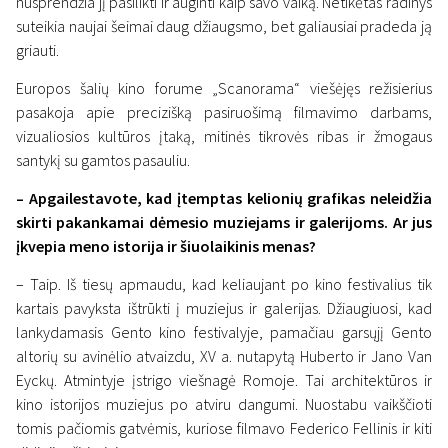
nusprendžia jį pasilikti ir auginti kaip savo vaiką. Netikėtas radinys
suteikia naujai šeimai daug džiaugsmo, bet galiausiai pradeda ją
griauti.
Europos šalių kino forume „Scanorama“ viešėjęs režisierius
pasakoja apie precizišką pasiruošimą filmavimo darbams,
Interviu
vizualiosios kultūros įtaką, mitinės tikrovės ribas ir žmogaus
Režisierius Valdimaras
santykį su gamtos pasauliu.
Jóhannssonas: mitai ir realybė
– Apgailestavote, kad įtemptas kelionių grafikas neleidžia
man yra vieningas pasaulis
skirti pakankamai dėmesio muziejams ir galerijoms. Ar jus
įkvepia meno istorija ir šiuolaikinis menas?
11 lapkričio 2021
– Taip. Iš tiesų apmaudu, kad keliaujant po kino festivalius tik
kartais pavyksta ištrūkti į muziejus ir galerijas. Džiaugiuosi, kad
lankydamasis Gento kino festivalyje, pamačiau garsųjį Gento
altorių su avinėlio atvaizdu, XV a. nutapytą Huberto ir Jano Van
Eyckų. Atmintyje įstrigo viešnagė Romoje. Tai architektūros ir
kino istorijos muziejus po atviru dangumi. Nuostabu vaikščioti
tomis pačiomis gatvėmis, kuriose filmavo Federico Fellinis ir kiti