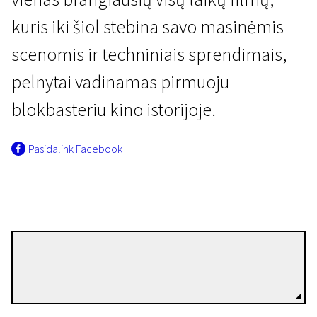
kuris iki šiol stebina savo masinėmis
scenomis ir techniniais sprendimais,
pelnytai vadinamas pirmuoju
blokbasteriu kino istorijoje.
Lietuvos archyvo lobiai - didžiųjų Sakartvelo kūrėjų filmai
Pasidalink Facebook
Pragaras
1 val. 13 min. | Siaubo | N-13
Francesco Bertolini
Režisierius(-ė)