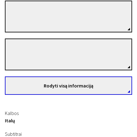
Adolfo Padovan
Režisierius(-ė)
Giuseppe de Liguoro
Režisierius(-ė)
Rodyti visą informaciją
Kalbos
Italų
Subtitrai