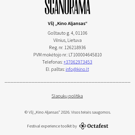
VšĮ „Kino Aljansas“
Goštauto g. 4, 01106
Vilnius,
Lietuva
Reg. nr. 126218936
PVM mokėtojo nr.: LT100004645810
Telefonas:
+37062973453
El. paštas:
info@kino.lt
Slapukų politika
© VšĮ „Kino Aljansas“ 2026. Visos teisės saugomos.
Festival experience toolkit by