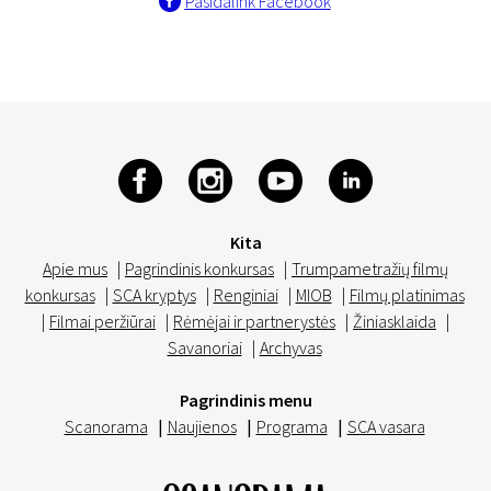
Pasidalink Facebook
Kita
Apie mus
|
Pagrindinis konkursas
|
Trumpametražių filmų
konkursas
|
SCA kryptys
|
Renginiai
|
MIOB
|
Filmų platinimas
|
Filmai peržiūrai
|
Rėmėjai ir partnerystės
|
Žiniasklaida
|
Savanoriai
|
Archyvas
Pagrindinis menu
Scanorama
|
Naujienos
|
Programa
|
SCA vasara