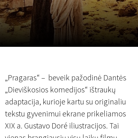
Lapkričio 5 - 22
2026
„Pragaras“ – beveik pažodinė Dantės
„Dieviškosios komedijos“ ištraukų
adaptacija, kurioje kartu su originaliu
tekstu gyvenimui ekrane prikeliamos
XIX a. Gustavo Doré iliustracijos. Tai
vienas brangiausių visų laikų filmų,