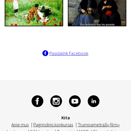
Pasidalink Facebook
Kita
Apie mus
|
Pagrindinis konkursas
|
Trumpametražių filmų