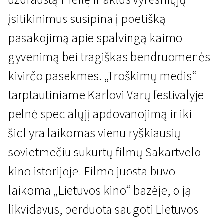
įsitikinimus susipina į poetišką
pasakojimą apie spalvingą kaimo
gyvenimą bei tragiškas bendruomenės
kivirčo pasekmes. „Troškimų medis“
Lietuvos archyvo lobiai - didžiųjų Sakartvelo kūrėjų filmai
tarptautiniame Karlovi Varų festivalyje
Troškimų medis
pelnė specialųjį apdovanojimą ir iki
1 val. 47 min. | Drama | N-13
šiol yra laikomas vienu ryškiausių
sovietmečiu sukurtų filmų Sakartvelo
kino istorijoje. Filmo juosta buvo
laikoma „Lietuvos kino“ bazėje, o ją
likvidavus, perduota saugoti Lietuvos