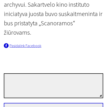
archyvui. Sakartvelo kino instituto
iniciatyva juosta buvo suskaitmeninta ir
bus pristatyta „Scanoramos“
žiūrovams.
Pasidalink Facebook
Tengiz Abuladze
Režisierius(-ė)