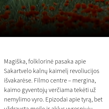
Lapkričio 5 - 22
2026
Magiška, folklorinė pasaka apie
Sakartvelo kalnų kaimelį revoliucijos
išvakarėse. Filmo centre – mergina,
kaimo gyventojų verčiama tekėti už
nemylimo vyro. Epizodai apie tyrą, bet
uždraustą meilę ir aklus vyresniųjų