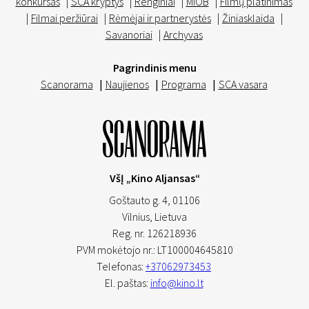
konkursas
|
SCA kryptys
|
Renginiai
|
MIOB
|
Filmų platinimas
|
Filmai peržiūrai
|
Rėmėjai ir partnerystės
|
Žiniasklaida
|
Savanoriai
|
Archyvas
Pagrindinis menu
Scanorama
|
Naujienos
|
Programa
|
SCA vasara
VšĮ „Kino Aljansas“
Goštauto g. 4, 01106
Vilnius,
Lietuva
Reg. nr. 126218936
PVM mokėtojo nr.: LT100004645810
Telefonas:
+37062973453
El. paštas:
info@kino.lt