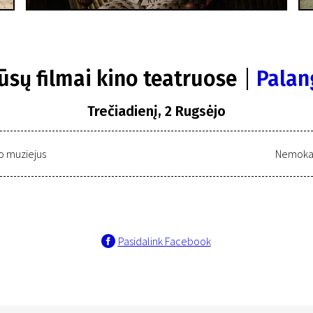
ūsų filmai kino teatruose
Palan
Trečiadienį, 2 Rugsėjo
o muziejus
Nemokam
Pasidalink Facebook