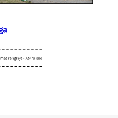
ga
as renginys -
Atvira eilė