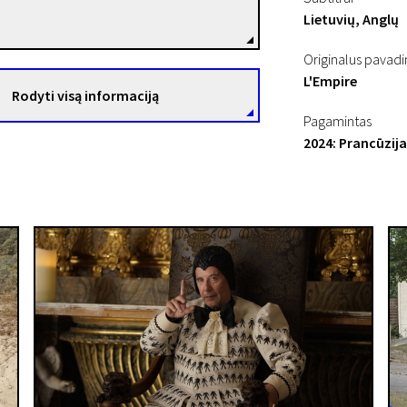
Režisierius(-ė)
Lietuvių, Anglų
Originalus pavad
L'Empire
Rodyti visą informaciją
Pagamintas
2024: Prancūzija,