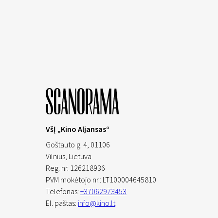
VšĮ „Kino Aljansas“
Goštauto g. 4, 01106
Vilnius,
Lietuva
Reg. nr. 126218936
PVM mokėtojo nr.: LT100004645810
Telefonas:
+37062973453
El. paštas:
info@kino.lt