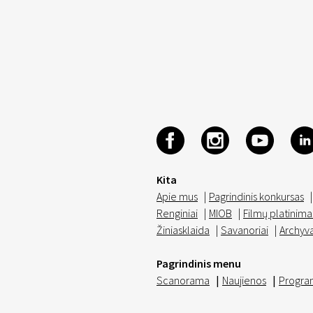
Kita
Apie mus
|
Pagrindinis konkursas
|
Renginiai
|
MIOB
|
Filmų platinima
Žiniasklaida
|
Savanoriai
|
Archyv
Pagrindinis menu
Scanorama
|
Naujienos
|
Progra