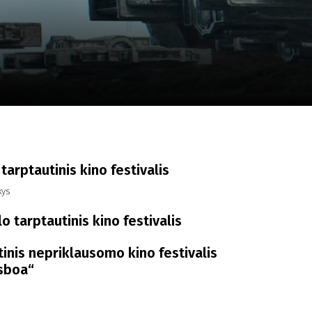
a
SCA vasara
...
tarptautinis kino festivalis
kys
 tarptautinis kino festivalis
inis nepriklausomo kino festivalis
isboa“