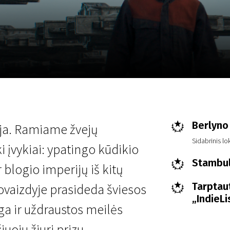
LT
Scanorama
Naujienos
Program
Berlyno 
ija. Ramiame žvejų
Sidabrinis lo
 įvykiai: ypatingo kūdikio
Stambulo
 blogio imperijų iš kitų
Tarptaut
ovaizdyje prasideda šviesos
„IndieL
a ir uždraustos meilės
uoju žiuri prizu –