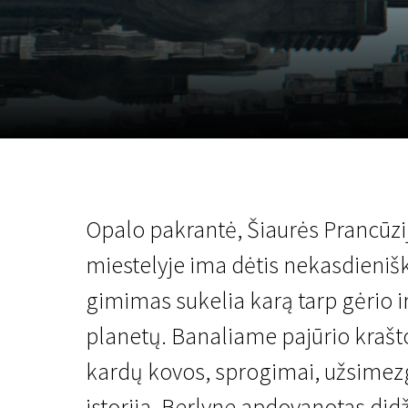
Lapkričio 5 - 22
2026
Opalo pakrantė, Šiaurės Prancūz
miestelyje ima dėtis nekasdieniški
gimimas sukelia karą tarp gėrio ir
planetų. Banaliame pajūrio krašt
kardų kovos, sprogimai, užsimezg
istorija. Berlyne apdovanotas didži