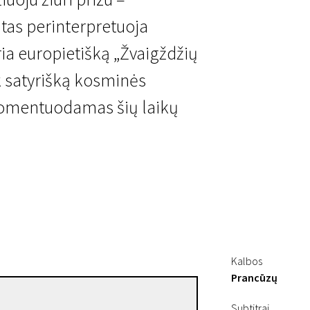
tas perinterpretuoja
ria europietišką „Žvaigždžių
k satyrišką kosminės
i komentuodamas šių laikų
Kalbos
Prancūzų
Bruno Dumont
Subtitrai