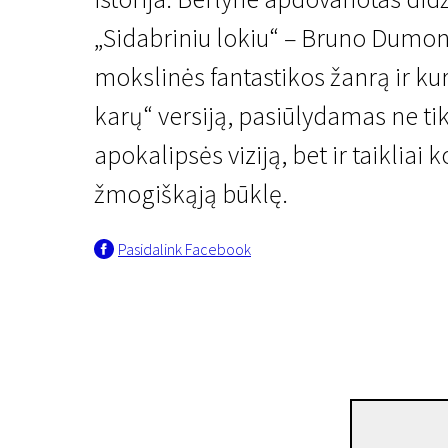
„Sidabriniu lokiu“ – Bruno Dumon
mokslinės fantastikos žanrą ir ku
karų“ versiją, pasiūlydamas ne ti
apokalipsės viziją, bet ir taiklia
žmogiškąją būklę.
Kertant Europą
Imperija
Pasidalink Facebook
1 val. 50 min. | Fantastinis, Komedija | N-13