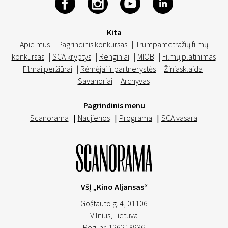
Kita
Apie mus
|
Pagrindinis konkursas
|
Trumpametražių filmų
konkursas
|
SCA kryptys
|
Renginiai
|
MIOB
|
Filmų platinimas
|
Filmai peržiūrai
|
Rėmėjai ir partnerystės
|
Žiniasklaida
|
Savanoriai
|
Archyvas
Pagrindinis menu
Scanorama
|
Naujienos
|
Programa
|
SCA vasara
VšĮ „Kino Aljansas“
Goštauto g. 4, 01106
Vilnius,
Lietuva
Reg. nr. 126218936