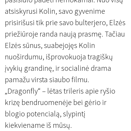
atsiskyrusi Kolin, savo gyvenime
prisirišusi tik prie savo bulterjero, Elzės
priežiūroje randa naują prasmę. Tačiau
Elzės sūnus, suabejojęs Kolin
Kertant Europą
nuoširdumu, išprovokuoja tragiškų
Laumžirgis
įvykių grandinę, ir socialinė drama
1 val. 38 min. | Drama, Trileris | N-16
pamažu virsta siaubo filmu.
„Dragonfly“ – lėtas trileris apie ryšio
krizę bendruomenėje bei gėrio ir
blogio potencialą, slypintį
kiekviename iš mūsų.