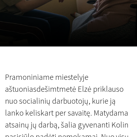
Lapkričio 5 - 22
2026
Pramoniniame miestelyje
aštuoniasdešimtmetė Elzė priklauso
nuo socialinių darbuotojų, kurie ją
lanko keliskart per savaitę. Matydama
atsainų jų darbą, šalia gyvenanti Kolin
pasisiūlo padėti nemokamai. Nuo visų