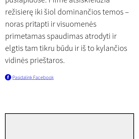
režisierę iki šiol dominančios temos –
noras pritapti ir visuomenės
primetamas spaudimas atrodyti ir
elgtis tam tikru būdu ir iš to kylančios
Didelių režisierių maži filmai
vidinės prieštaros.
Kaprizas
Pasidalink Facebook
26 min. | Drama, Fantastinis | N-13
Joanna Hogg
Režisierius(-ė)