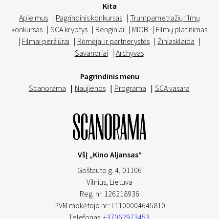
Kita
Apie mus
|
Pagrindinis konkursas
|
Trumpametražių filmų
konkursas
|
SCA kryptys
|
Renginiai
|
MIOB
|
Filmų platinimas
|
Filmai peržiūrai
|
Rėmėjai ir partnerystės
|
Žiniasklaida
|
Savanoriai
|
Archyvas
Pagrindinis menu
Scanorama
|
Naujienos
|
Programa
|
SCA vasara
VšĮ „Kino Aljansas“
Goštauto g. 4, 01106
Vilnius,
Lietuva
Reg. nr. 126218936
PVM mokėtojo nr.: LT100004645810
Telefonas:
+37062973453