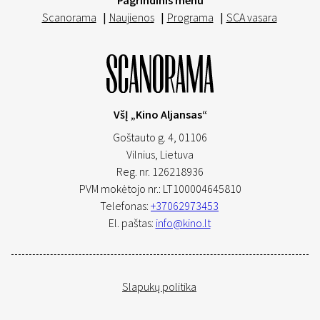
Pagrindinis menu
Scanorama
|
Naujienos
|
Programa
|
SCA vasara
VšĮ „Kino Aljansas“
Goštauto g. 4, 01106
Vilnius,
Lietuva
Reg. nr. 126218936
PVM mokėtojo nr.: LT100004645810
Telefonas:
+37062973453
El. paštas:
info@kino.lt
Slapukų politika