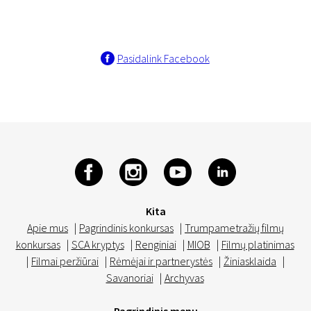
Pasidalink Facebook
Kita
Apie mus
|
Pagrindinis konkursas
|
Trumpametražių filmų
konkursas
|
SCA kryptys
|
Renginiai
|
MIOB
|
Filmų platinimas
|
Filmai peržiūrai
|
Rėmėjai ir partnerystės
|
Žiniasklaida
|
Savanoriai
|
Archyvas