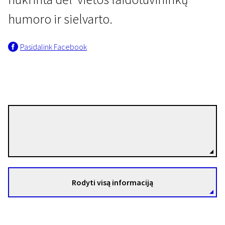
humoro ir sielvarto.
Pasidalink Facebook
IV PROGRAMA
Trys raudos
Oliver McGoldrick
10 min. | Drama | N-13
Režisierius(-ė)
Rodyti visą informaciją