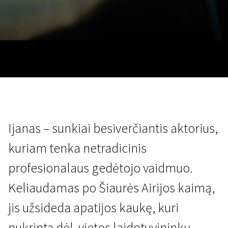
Lapkričio 5 - 22
2026
Ijanas – sunkiai besiverčiantis aktorius,
kuriam tenka netradicinis
profesionalaus gedėtojo vaidmuo.
Keliaudamas po Šiaurės Airijos kaimą,
jis užsideda apatijos kaukę, kuri
nukrinta dėl vietos laidotuvininkų