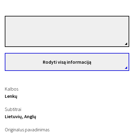
Tomasz Gąsiorowski
Režisierius(-ė)
I PROGRAMA
Rodyti visą informaciją
Banda
30 min. | Drama | N-13
Kalbos
Lenkų
Subtitrai
Lietuvių, Anglų
Originalus pavadinimas