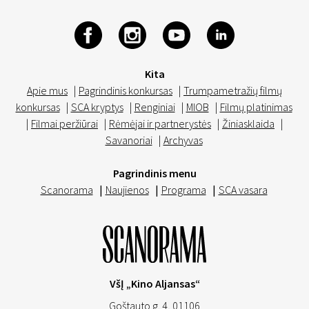
Kita
Apie mus
|
Pagrindinis konkursas
|
Trumpametražių filmų
konkursas
|
SCA kryptys
|
Renginiai
|
MIOB
|
Filmų platinimas
|
Filmai peržiūrai
|
Rėmėjai ir partnerystės
|
Žiniasklaida
|
Savanoriai
|
Archyvas
Pagrindinis menu
Scanorama
|
Naujienos
|
Programa
|
SCA vasara
VšĮ „Kino Aljansas“
Goštauto g. 4, 01106