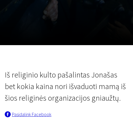
Lapkričio 5 - 22
2026
Iš religinio kulto pašalintas Jonašas
bet kokia kaina nori išvaduoti mamą iš
šios religinės organizacijos gniaužtų.
Pasidalink Facebook