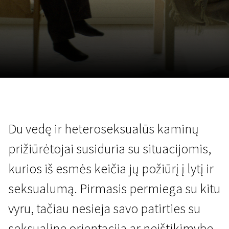
Lapkričio 5 - 22
2026
Du vedę ir heteroseksualūs kaminų
prižiūrėtojai susiduria su situacijomis,
kurios iš esmės keičia jų požiūrį į lytį ir
seksualumą. Pirmasis permiega su kitu
vyru, tačiau nesieja savo patirties su
seksualine orientacija ar neištikimybe.