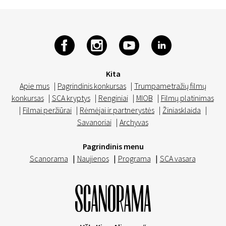
Kita
Apie mus
|
Pagrindinis konkursas
|
Trumpametražių filmų
konkursas
|
SCA kryptys
|
Renginiai
|
MIOB
|
Filmų platinimas
|
Filmai peržiūrai
|
Rėmėjai ir partnerystės
|
Žiniasklaida
|
Savanoriai
|
Archyvas
Pagrindinis menu
Scanorama
|
Naujienos
|
Programa
|
SCA vasara