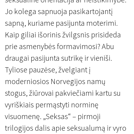
Jo kolega sapnuoja pasikartojantį
sapną, kuriame pasijunta moterimi.
Kaip giliai išorinis žvilgsnis prisideda
prie asmenybės formavimosi? Abu
Naujienos iš Šiaurės
draugai pasijunta sutrikę ir vieniši.
Seksas
Tyliose pauzėse, žvelgiant į
2 val. 5 min. | Drama, Komedija | N-13
moderniosios Norvegijos namų
stogus, žiūrovai pakviečiami kartu su
vyriškiais permąstyti norminę
visuomenę. „Seksas“ – pirmoji
trilogijos dalis apie seksualumą ir vyro