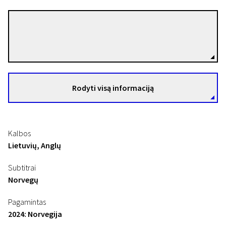
Dag Johan Haugerud
Režisierius(-ė)
Rodyti visą informaciją
Kalbos
Lietuvių, Anglų
Subtitrai
Norvegų
Pagamintas
2024: Norvegija