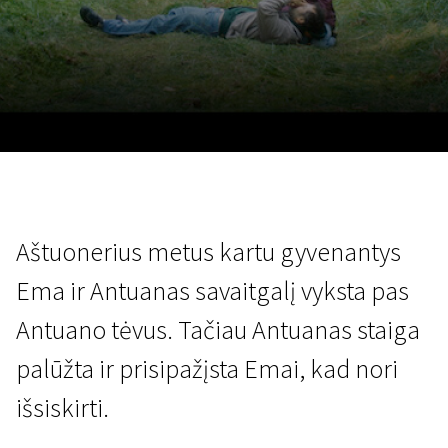
Lapkričio 5 - 22
2026
Aštuonerius metus kartu gyvenantys
Ema ir Antuanas savaitgalį vyksta pas
Antuano tėvus. Tačiau Antuanas staiga
palūžta ir prisipažįsta Emai, kad nori
išsiskirti.