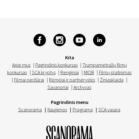
Kita
Apie mus
|
Pagrindinis konkursas
|
Trumpametražių filmų
konkursas
|
SCA kryptys
|
Renginiai
|
MIOB
|
Filmų platinimas
|
Filmai peržiūrai
|
Rėmėjai ir partnerystės
|
Žiniasklaida
|
Savanoriai
|
Archyvas
Pagrindinis menu
Scanorama
|
Naujienos
|
Programa
|
SCA vasara