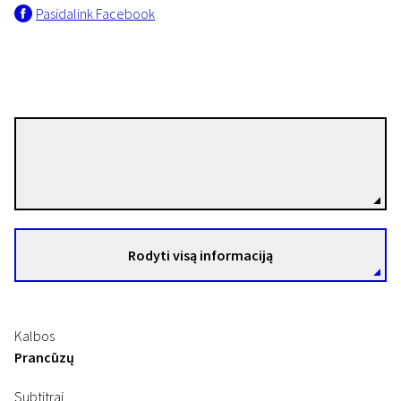
Pasidalink Facebook
Garance Kim
I PROGRAMA
Režisierius(-ė)
Lai mūsų santykiai žlunga
26 min. | Drama | N-13
Rodyti visą informaciją
Kalbos
Prancūzų
Subtitrai