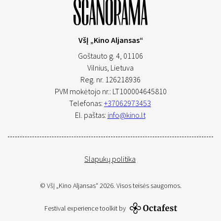
VšĮ „Kino Aljansas“
Goštauto g. 4, 01106
Vilnius,
Lietuva
Reg. nr. 126218936
PVM mokėtojo nr.: LT100004645810
Telefonas:
+37062973453
El. paštas:
info@kino.lt
Slapukų politika
© VšĮ „Kino Aljansas“ 2026. Visos teisės saugomos.
Festival experience toolkit by