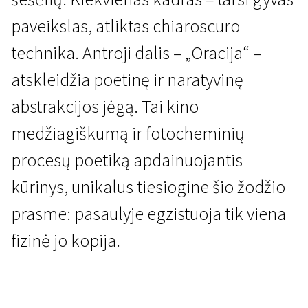
paveikslas, atliktas chiaroscuro
technika. Antroji dalis – „Oracija“ –
atskleidžia poetinę ir naratyvinę
abstrakcijos jėgą. Tai kino
Galvok ką nori
medžiagiškumą ir fotocheminių
Ryškiai blyksinti tamsa
procesų poetiką apdainuojantis
1 val. 9 min. | Dokumentinis | N-13
kūrinys, unikalus tiesiogine šio žodžio
prasme: pasaulyje egzistuoja tik viena
fizinė jo kopija.