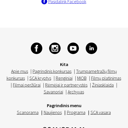
Pasidalink Facebook
Kita
Apie mus
|
Pagrindinis konkursas
|
Trumpametražių filmų
konkursas
|
SCA kryptys
|
Renginiai
|
MIOB
|
Filmų platinimas
|
Filmai peržiūrai
|
Rėmėjai ir partnerystės
|
Žiniasklaida
|
Savanoriai
|
Archyvas
Pagrindinis menu
Scanorama
|
Naujienos
|
Programa
|
SCA vasara