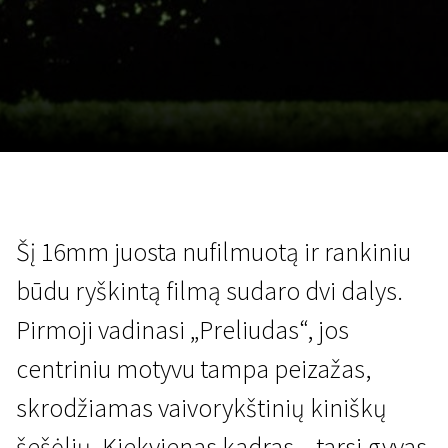
Lapkričio 5 - 22
2026
Šį 16mm juosta nufilmuotą ir rankiniu
būdu ryškintą filmą sudaro dvi dalys.
Pirmoji vadinasi „Preliudas“, jos
centriniu motyvu tampa peizažas,
skrodžiamas vaivorykštinių kiniškų
šešėlių. Kiekvienas kadras – tarsi gyvas