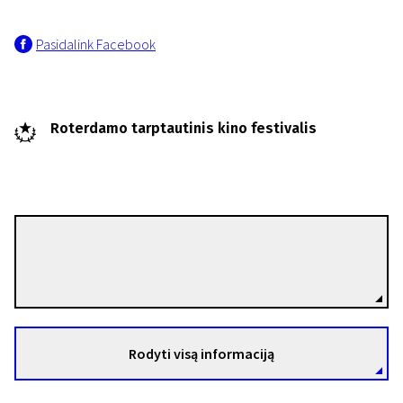
Pasidalink Facebook
Roterdamo tarptautinis kino festivalis
Gaëlle Rouard
Režisierius(-ė)
Rodyti visą informaciją