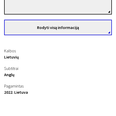
Režisierius(-ė)
Rodyti visą informaciją
Kalbos
Lietuvių
Subtitrai
Anglų
Pagamintas
2022: Lietuva