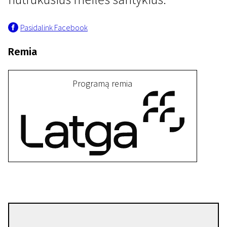
Pasidalink Facebook
Remia
I programa
Programą remia
Prieš karą ir pandemiją buvo
meilė ir blakės
17 min. | Drama | N/A
Nuruzzamanas Khanas