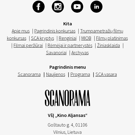
Kita
Apie mus
|
Pagrindinis konkursas
|
Trumpametražių filmų
konkursas
|
SCA kryptys
|
Renginiai
|
MIOB
|
Filmų platinimas
|
Filmai peržiūrai
|
Rėmėjai ir partnerystės
|
Žiniasklaida
|
Savanoriai
|
Archyvas
Pagrindinis menu
Scanorama
|
Naujienos
|
Programa
|
SCA vasara
VšĮ „Kino Aljansas“
Goštauto g. 4, 01106
Vilnius,
Lietuva