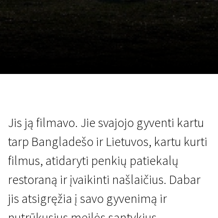
Lapkričio 5 - 22
2026
Jis ją filmavo. Jie svajojo gyventi kartu
tarp Bangladešo ir Lietuvos, kartu kurti
filmus, atidaryti penkių patiekalų
restoraną ir įvaikinti našlaičius. Dabar
jis atsigręžia į savo gyvenimą ir
nutrūkusius meilės santykius.