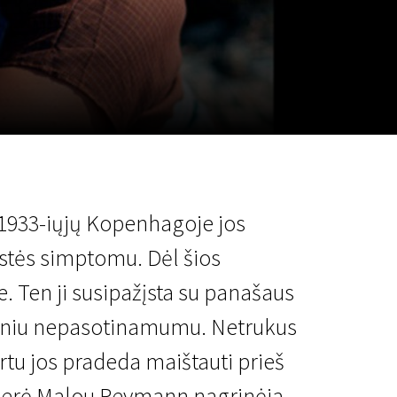
a
SCA vasara
...
 1933-iųjų Kopenhagoje jos
stės simptomu. Dėl šios
e. Ten ji susipažįsta su panašaus
aliniu nepasotinamumu. Netrukus
rtu jos pradeda maištauti prieš
žisierė Malou Reymann nagrinėja