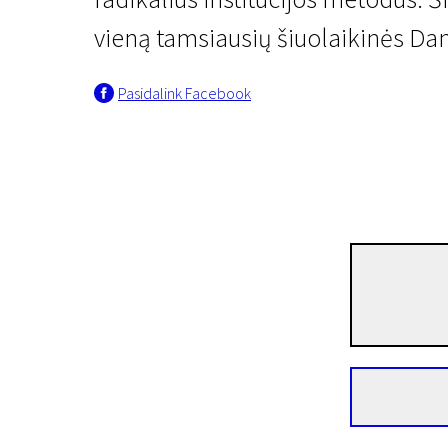
vieną tamsiausių šiuolaikinės Dani
Pasidalink Facebook
Naujienos iš Šiaurės
Nepaklusnioji
2 val. 15 min. | Drama | N-13