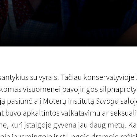
LT
Scanorama
Naujienos
Program
antykius su vyrais. Tačiau konservatyvioje
ikomas visuomenei pavojingos silpnaproty
ją pasiunčia į Moterų institutą
Sprogø
saloj
at buvo apkaltintos valkatavimu ar seksu
ne, kuri įstaigoje gyvena jau daug metų. Ka
Šioje jausmingoje ir stilingoje dramoje re