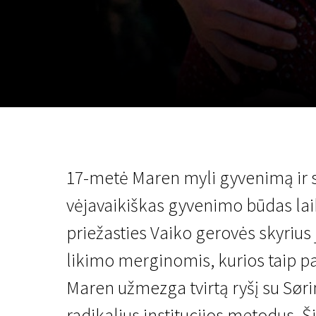
Lapkričio 5 - 22
2026
17-metė Maren myli gyvenimą ir s
vėjavaikiškas gyvenimo būdas la
priežasties Vaiko gerovės skyrius 
likimo merginomis, kurios taip p
Maren užmezga tvirtą ryšį su Søri
radikalius institucijos metodus. 