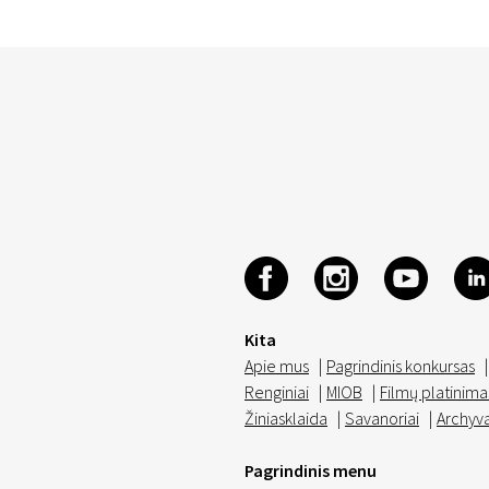
Kita
Apie mus
|
Pagrindinis konkursas
|
Renginiai
|
MIOB
|
Filmų platinima
Žiniasklaida
|
Savanoriai
|
Archyv
Pagrindinis menu