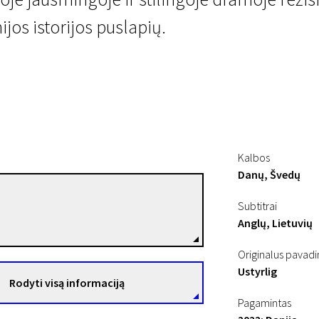
jos istorijos puslapių.
Kalbos
Danų, Švedų
Malou Reymann
Subtitrai
Režisierius(-ė)
Anglų, Lietuvių
Originalus pavad
Ustyrlig
Rodyti visą informaciją
Pagamintas