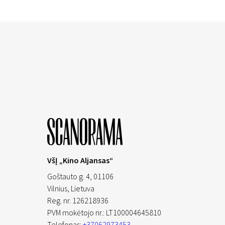
VšĮ „Kino Aljansas“
Goštauto g. 4, 01106
Vilnius,
Lietuva
Reg. nr. 126218936
PVM mokėtojo nr.: LT100004645810
Telefonas:
+37062973453