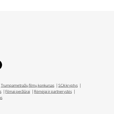
Trumpametražių filmų konkursas
|
SCA kryptys
|
s
|
Filmai peržiūrai
|
Rėmėjai ir partnerystės
|
as