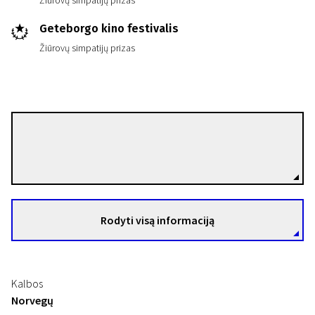
Žiūrovų simpatijų prizas
Geteborgo kino festivalis
Žiūrovų simpatijų prizas
Eskil Vogt
Režisierius(-ė)
Rodyti visą informaciją
Kalbos
Norvegų