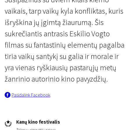
vaikais, tarp vaikų kyla konfliktas, kuris
išryškina jų įgimtą žiaurumą. Šis
sukrečiantis antrasis Eskilio Vogto
filmas su fantastinių elementų pagalba
Naujienos iš Šiaurės
tiria vaikų santykį su galia ir morale ir
Nekaltieji
yra vienas ryškiausių pastarųjų metų
1 val. 57 min. | Drama, Siaubo, Mistinis | N-16
žanrinio autorinio kino pavyzdžių.
Pasidalink Facebook
Kanų kino festivalis