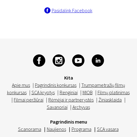
Pasidalink Facebook
Kita
Apie mus
|
Pagrindinis konkursas
|
Trumpametražių filmų
konkursas
|
SCA kryptys
|
Renginiai
|
MIOB
|
Filmų platinimas
|
Filmai peržiūrai
|
Rėmėjai ir partnerystės
|
Žiniasklaida
|
Savanoriai
|
Archyvas
Pagrindinis menu
Scanorama
|
Naujienos
|
Programa
|
SCA vasara