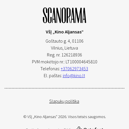
VšĮ „Kino Aljansas“
Goštauto g. 4, 01106
Vilnius,
Lietuva
Reg. nr. 126218936
PVM mokėtojo nr.: LT100004645810
Telefonas:
+37062973453
El. paštas:
info@kino.lt
Slapukų politika
© VšĮ „Kino Aljansas“ 2026. Visos teisės saugomos.