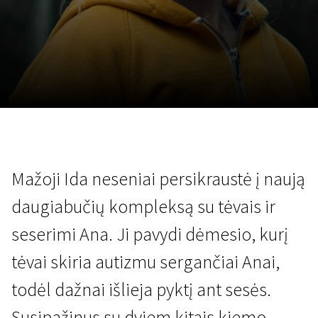
Lapkričio 5 - 22
2026
Mažoji Ida neseniai persikraustė į naują
daugiabučių kompleksą su tėvais ir
seserimi Ana. Ji pavydi dėmesio, kurį
tėvai skiria autizmu sergančiai Anai,
todėl dažnai išlieja pyktį ant sesės.
Susipažinus su dviem kitais kiemo