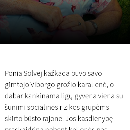
Lapkričio 5 - 22
2026
Ponia Solvej kažkada buvo savo
gimtojo Viborgo grožio karalienė, o
dabar kankinama ligų gyvena viena su
šunimi socialinės rizikos grupėms
skirto būsto rajone. Jos kasdienybę
praskaidrina nebent kelionės pas