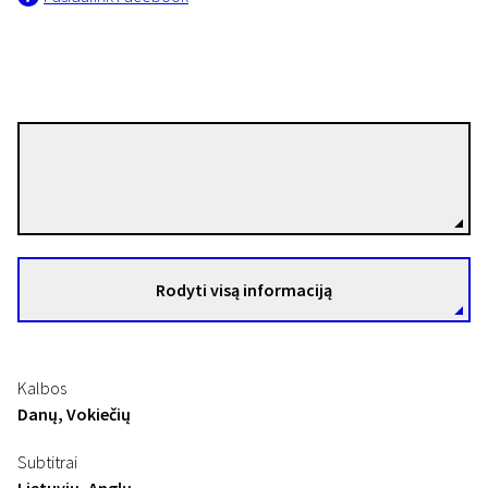
Marianne Blicher
Režisierius(-ė)
Rodyti visą informaciją
Kalbos
Danų, Vokiečių
Subtitrai