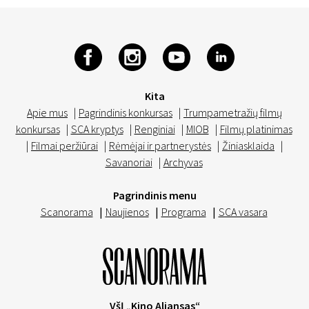
Kita
Apie mus
|
Pagrindinis konkursas
|
Trumpametražių filmų
konkursas
|
SCA kryptys
|
Renginiai
|
MIOB
|
Filmų platinimas
|
Filmai peržiūrai
|
Rėmėjai ir partnerystės
|
Žiniasklaida
|
Savanoriai
|
Archyvas
Pagrindinis menu
Scanorama
|
Naujienos
|
Programa
|
SCA vasara
VšĮ „Kino Aljansas“