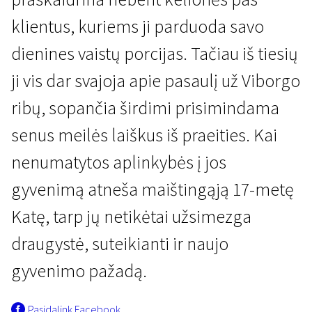
klientus, kuriems ji parduoda savo
dienines vaistų porcijas. Tačiau iš tiesių
ji vis dar svajoja apie pasaulį už Viborgo
ribų, sopančia širdimi prisimindama
Naujienos iš Šiaurės
senus meilės laiškus iš praeities. Kai
Mis Viborgas
nenumatytos aplinkybės į jos
1 val. 40 min. | Drama, Komedija | N-13
gyvenimą atneša maištingąją 17-metę
Katę, tarp jų netikėtai užsimezga
draugystė, suteikianti ir naujo
gyvenimo pažadą.
Pasidalink Facebook