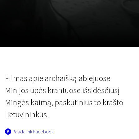
Lapkričio 5 - 22
2026
Filmas apie archaišką abiejuose
Minijos upės krantuose išsidėsčiusį
Mingės kaimą, paskutinius to krašto
lietuvininkus.
Pasidalink Facebook