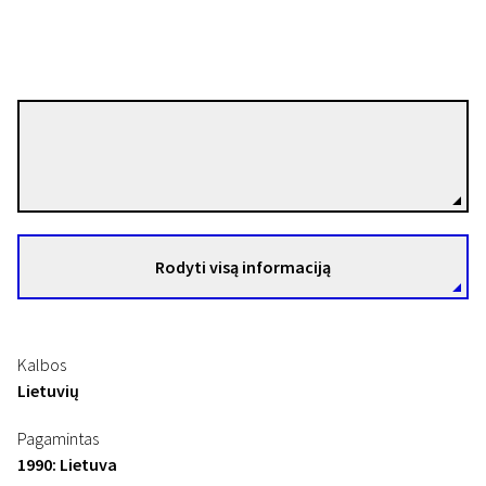
Vytautas Damaševičius
Režisierius(-ė)
Atvira Lietuvos kino istorija
Liūdnoji Venecija
Rodyti visą informaciją
9 min. | Dokumentinis | N-13
Kalbos
Lietuvių
Pagamintas
1990: Lietuva