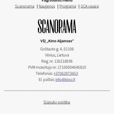
Pagrindinis menu
Scanorama
|
Naujienos
|
Programa
|
SCA vasara
VšĮ „Kino Aljansas“
Goštauto g. 4, 01106
Vilnius,
Lietuva
Reg. nr. 126218936
PVM mokėtojo nr.: LT100004645810
Telefonas:
+37062973453
El. paštas:
info@kino.lt
Slapukų politika