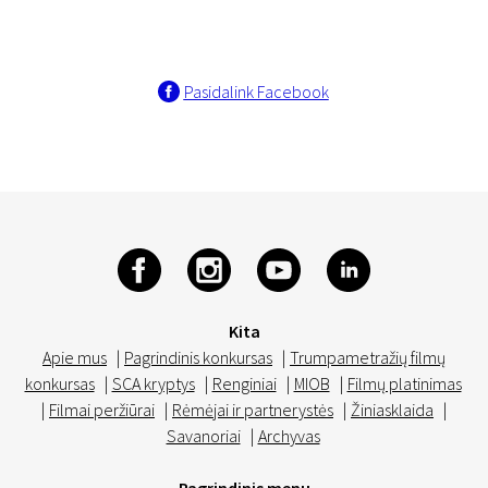
Pasidalink Facebook
Kita
Apie mus
|
Pagrindinis konkursas
|
Trumpametražių filmų
konkursas
|
SCA kryptys
|
Renginiai
|
MIOB
|
Filmų platinimas
|
Filmai peržiūrai
|
Rėmėjai ir partnerystės
|
Žiniasklaida
|
Savanoriai
|
Archyvas