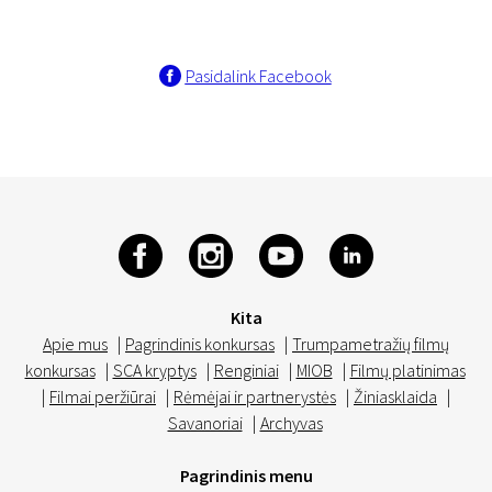
Pasidalink Facebook
Kita
Apie mus
|
Pagrindinis konkursas
|
Trumpametražių filmų
konkursas
|
SCA kryptys
|
Renginiai
|
MIOB
|
Filmų platinimas
|
Filmai peržiūrai
|
Rėmėjai ir partnerystės
|
Žiniasklaida
|
Savanoriai
|
Archyvas
Pagrindinis menu