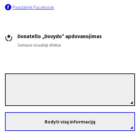
Pasidalink Facebook
Donatello „Dovydo“ apdovanojimas
Geriausi vizualieji efektai
Matteo Garrone
Režisierius(-ė)
Rodyti visą informaciją