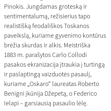
Pinokis. Jungdamas groteską ir
sentimentalumą, režisierius tapo
realistišką feodališkos Toskanos
paveikslą, kuriame gyvenimo kontūrus
brėžia skurdas ir alkis. Meistriška
Atsivesk mamą ir tėtį
Pinokis
1883 m. parašytos Carlo Collodi
2 val. 5 min. | Fantastinis | N-7
pasakos ekranizacija įtraukia į turtingą
ir paslaptingą vaizduotės pasaulį,
kuriame „Oskaro“ laureatas Roberto
Benigni įkūnija Džepetą, o Federico
Ielapi – garsiausią pasaulio lėlę.