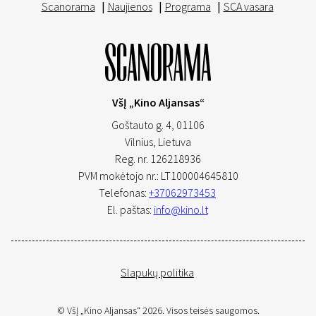
Scanorama
|
Naujienos
|
Programa
|
SCA vasara
VšĮ „Kino Aljansas“
Goštauto g. 4, 01106
Vilnius,
Lietuva
Reg. nr. 126218936
PVM mokėtojo nr.: LT100004645810
Telefonas:
+37062973453
El. paštas:
info@kino.lt
Slapukų politika
© VšĮ „Kino Aljansas“ 2026. Visos teisės saugomos.