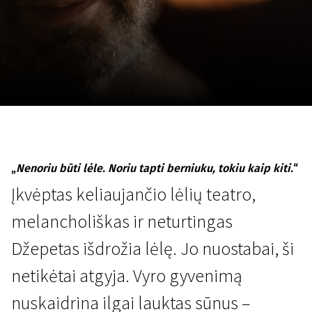
Lapkričio 5 - 22
2026
„
Nenoriu būti lėle. Noriu tapti berniuku, tokiu kaip kiti.
“
Įkvėptas keliaujančio lėlių teatro,
melancholiškas ir neturtingas
Džepetas išdrožia lėlę. Jo nuostabai, ši
netikėtai atgyja. Vyro gyvenimą
nuskaidrina ilgai lauktas sūnus –