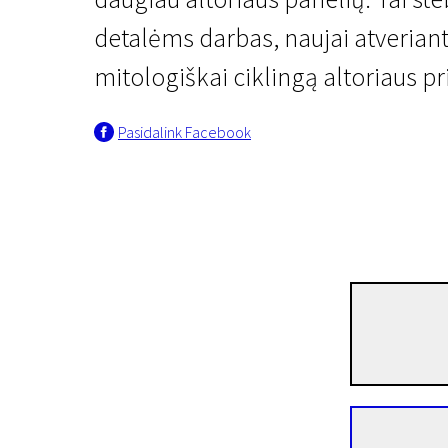
detalėms darbas, naujai atveriant
mitologiškai ciklingą altoriaus pr
Pasidalink Facebook
Galvok ką nori
Maesta, Kristaus kanči
1 val. 2 min. | Dokumentinis, Prieinamas ir internetu | N-13