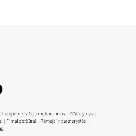
Trumpametražių filmų konkursas
|
SCA kryptys
|
s
|
Filmai peržiūrai
|
Rėmėjai ir partnerystės
|
as