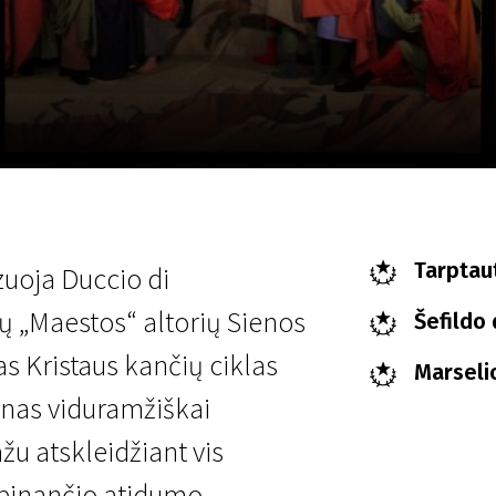
LT
Scanorama
Naujienos
Program
Tarptaut
zuoja Duccio di
 „Maestos“ altorių Sienos
Šefildo 
as Kristaus kančių ciklas
Marselio
enas viduramžiškai
u atskleidžiant vis
tebinančio atidumo