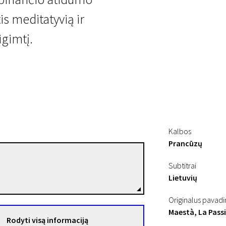
is meditatyvią ir
igimtį.
a
Kalbos
Prancūzų
Andy Guérif
Subtitrai
Režisierius(-ė)
Lietuvių
Originalus pavad
Maestà, La Pass
Rodyti visą informaciją