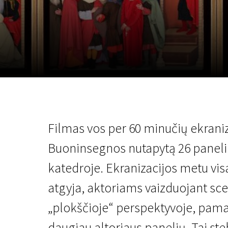
Lapkričio 5 - 22
2026
Filmas vos per 60 minučių ekrani
Buoninsegnos nutapytą 26 panelių
katedroje. Ekranizacijos metu vis
atgyja, aktoriams vaizduojant sc
„plokščioje“ perspektyvoje, pamaž
daugiau altoriaus panelių. Tai s