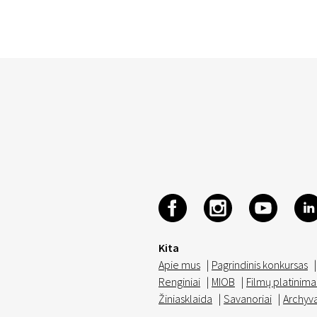
Kita
Apie mus
|
Pagrindinis konkursas
|
Renginiai
|
MIOB
|
Filmų platinima
Žiniasklaida
|
Savanoriai
|
Archyv