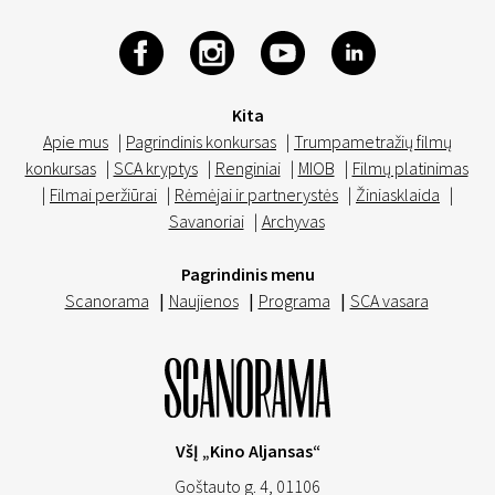
Kita
Apie mus
|
Pagrindinis konkursas
|
Trumpametražių filmų
konkursas
|
SCA kryptys
|
Renginiai
|
MIOB
|
Filmų platinimas
|
Filmai peržiūrai
|
Rėmėjai ir partnerystės
|
Žiniasklaida
|
Savanoriai
|
Archyvas
Pagrindinis menu
Scanorama
|
Naujienos
|
Programa
|
SCA vasara
VšĮ „Kino Aljansas“
Goštauto g. 4, 01106