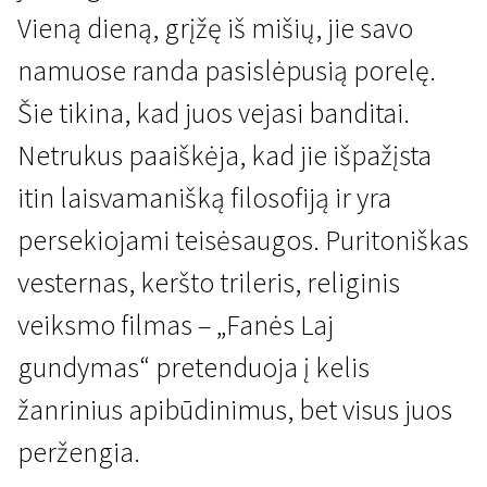
Vieną dieną, grįžę iš mišių, jie savo
namuose randa pasislėpusią porelę.
Šie tikina, kad juos vejasi banditai.
Netrukus paaiškėja, kad jie išpažįsta
itin laisvamanišką filosofiją ir yra
Naktinės būtybės
Fanės Laj gundymas
persekiojami teisėsaugos. Puritoniškas
1 val. 52 min. | Drama, Trileris, Istorinis | N-18
vesternas, keršto trileris, religinis
veiksmo filmas – „Fanės Laj
gundymas“ pretenduoja į kelis
žanrinius apibūdinimus, bet visus juos
peržengia.