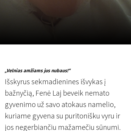
Lapkričio 5 - 22
2026
„Velnias amžiams jus nubaus!“
Išskyrus sekmadienines išvykas į
bažnyčią, Fenė Laj beveik nemato
gyvenimo už savo atokaus namelio,
kuriame gyvena su puritonišku vyru ir
jos negerbiančiu mažamečiu sūnumi.