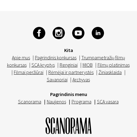
Kita
Apie mus
|
Pagrindinis konkursas
|
Trumpametražių filmų
konkursas
|
SCA kryptys
|
Renginiai
|
MIOB
|
Filmų platinimas
|
Filmai peržiūrai
|
Rėmėjai ir partnerystės
|
Žiniasklaida
|
Savanoriai
|
Archyvas
Pagrindinis menu
Scanorama
|
Naujienos
|
Programa
|
SCA vasara