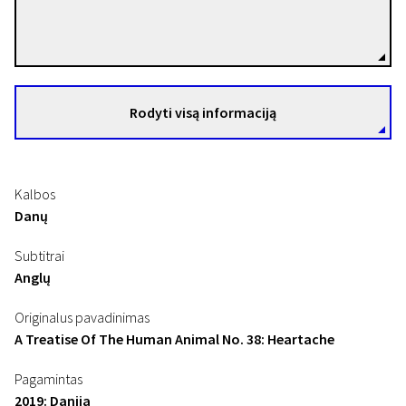
Jacob Møller
Režisierius(-ė)
Rodyti visą informaciją
Kalbos
Danų
Subtitrai
Anglų
Originalus pavadinimas
A Treatise Of The Human Animal No. 38: Heartache
Pagamintas
2019: Danija