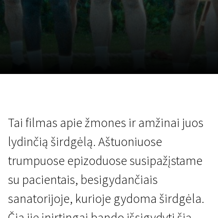
Lapkričio 5 - 22
2026
Tai filmas apie žmones ir amžinai juos
lydinčią širdgėlą. Aštuoniuose
trumpuose epizoduose susipažįstame
su pacientais, besigydančiais
sanatorijoje, kurioje gydoma širdgėla.
Čia jie įnirtingai bando išsigydyti šią