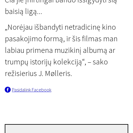
baisią ligą...
„Norėjau išbandyti netradicinę kino
pasakojimo formą, ir šis filmas man
I programa
labiau primena muzikinį albumą ar
Žmogiškojo žvėries traktatas
trumpų istorijų kolekciją“, – sako
nr. 38: ŠIRDGĖLA
režisierius J. Mølleris.
29 min. | Drama | N-13
Pasidalink Facebook