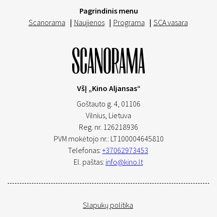
Pagrindinis menu
Scanorama
|
Naujienos
|
Programa
|
SCA vasara
VšĮ „Kino Aljansas“
Goštauto g. 4, 01106
Vilnius,
Lietuva
Reg. nr. 126218936
PVM mokėtojo nr.: LT100004645810
Telefonas:
+37062973453
El. paštas:
info@kino.lt
Slapukų politika