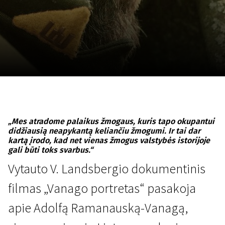
Lapkričio 5 - 22
2026
„Mes atradome palaikus žmogaus, kuris tapo okupantui
didžiausią neapykantą keliančiu žmogumi. Ir tai dar
kartą įrodo, kad net vienas žmogus valstybės istorijoje
gali būti toks svarbus.“
Vytauto V. Landsbergio dokumentinis
filmas „Vanago portretas“ pasakoja
apie Adolfą Ramanauską-Vanagą,