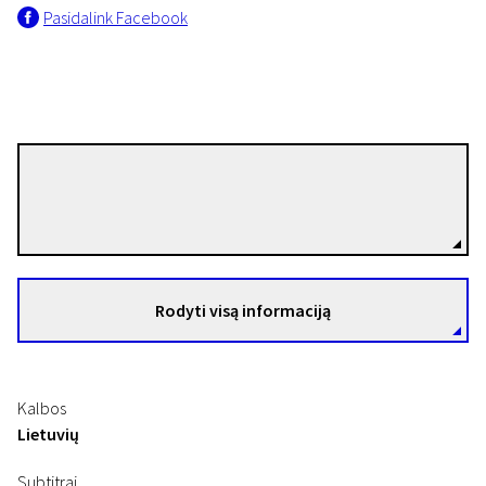
Pasidalink Facebook
Vytautas V. Landsbergis
Režisierius(-ė)
Rodyti visą informaciją
Kalbos
Lietuvių
Subtitrai