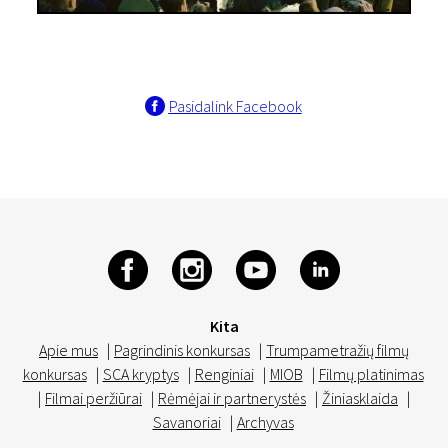
Pasidalink Facebook
Kita
Apie mus
|
Pagrindinis konkursas
|
Trumpametražių filmų
konkursas
|
SCA kryptys
|
Renginiai
|
MIOB
|
Filmų platinimas
|
Filmai peržiūrai
|
Rėmėjai ir partnerystės
|
Žiniasklaida
|
Savanoriai
|
Archyvas