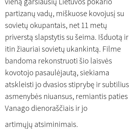
vieną garsiausių Lietuvos pokario
partizanų vadų, miškuose kovojusį su
sovietų okupantais, net 11 metų
priverstą slapstytis su šeima. Išduotą ir
itin žiauriai sovietų ukankintą. Filme
Lietuvių kino naujienos
bandoma rekonstruoti šio laisvės
Vanago portretas
kovotojo pasaulėjautą, siekiama
1 val. 16 min. | Dokumentinis, Biografinis, Istorinis | N-13
atskleisti jo dvasios stiprybę ir subtilius
asmenybės niuansus, remiantis paties
Vanago dienoraščiais ir jo
artimųjų atsiminimais.